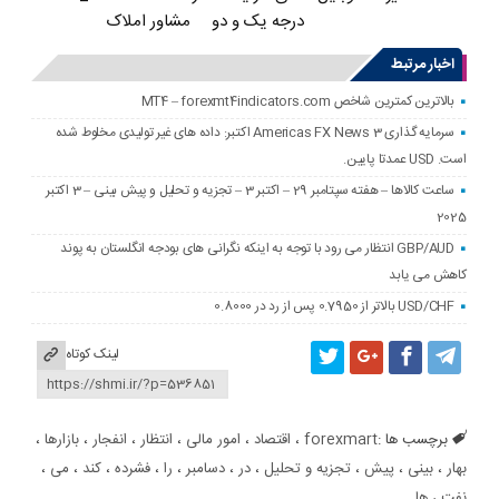
درجه یک و دو
مشاور املاک
اخبار مرتبط
بالاترین کمترین شاخص MT4 – forexmt4indicators.com
سرمایه گذاری Americas FX News 3 اکتبر: داده های غیر تولیدی مخلوط شده
است. USD عمدتا پایین.
ساعت کالاها – هفته سپتامبر 29 – اکتبر 3 – تجزیه و تحلیل و پیش بینی – 3 اکتبر
2025
GBP/AUD انتظار می رود با توجه به اینکه نگرانی های بودجه انگلستان به پوند
کاهش می یابد
USD/CHF بالاتر از 0.7950 پس از رد در 0.8000
لینک کوتاه
برچسب ها :
forexmart
،
اقتصاد
،
امور مالی
،
انتظار
،
انفجار
،
بازارها
،
بهار
،
بینی
،
پیش
،
تجزیه و تحلیل
،
در
،
دسامبر
،
را
،
فشرده
،
کند
،
می
،
نفت
،
ها