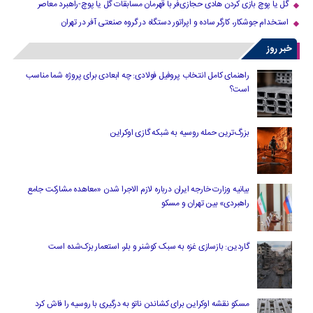
گل یا پوچ بازی کردن هادی حجازی‌فر با قهرمان مسابقات گل یا پوچ-راهبرد معاصر
استخدام جوشکار، کارگر ساده و اپراتور دستگاه در گروه صنعتی آفر در تهران
خبر روز
راهنمای کامل انتخاب پروفیل فولادی: چه ابعادی برای پروژه شما مناسب
است؟
بزرگ‌ترین حمله روسیه به شبکه گازی اوکراین
بیانیه وزارت خارجه ایران درباره لازم‌ الاجرا شدن «معاهده مشارکت جامع
راهبردی» بین تهران و مسکو
گاردین: بازسازی غزه به سبک کوشنر و بلر، استعمار بزک‌شده است
مسکو نقشه اوکراین برای کشاندن ناتو به درگیری با روسیه را فاش کرد