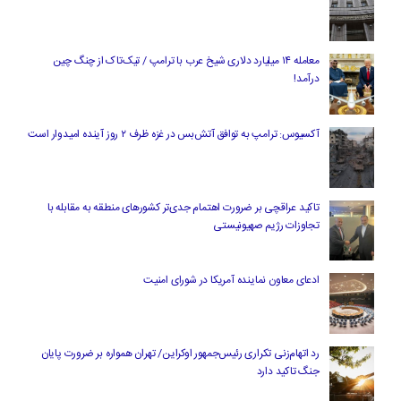
معامله ۱۴ میلیارد دلاری شیخ عرب با ترامپ / تیک‌تاک از چنگ چین
درآمد!
آکسیوس: ترامپ به توافق آتش‌بس در غزه ظرف ۲ روز آینده امیدوار است
تاکید عراقچی بر ضرورت اهتمام جدی‌تر کشورهای منطقه به مقابله با
تجاوزات رژیم صهیونیستی
ادعای معاون نماینده آمریکا در شورای امنیت
رد اتهام‌زنی تکراری رئیس‌جمهور اوکراین/ تهران همواره بر ضرورت پایان
جنگ تاکید دارد