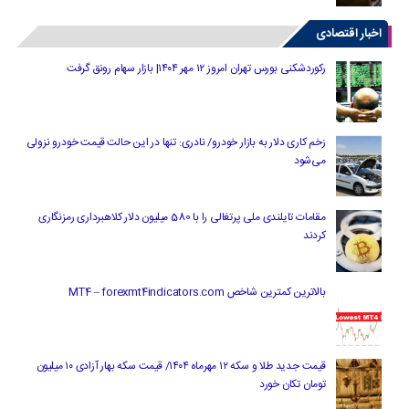
اخبار اقتصادی
رکوردشکنی بورس تهران امروز ۱۲ مهر ۱۴۰۴| بازار سهام رونق گرفت
زخم کاری دلار به بازار خودرو/ نادری: تنها در این حالت قیمت خودرو نزولی
می‌شود
مقامات تایلندی ملی پرتغالی را با 580 میلیون دلار کلاهبرداری رمزنگاری
کردند
بالاترین کمترین شاخص MT4 – forexmt4indicators.com
قیمت جدید طلا و سکه ۱۲ مهرماه ۱۴۰۴/ قیمت سکه بهار آزادی ۱۰ میلیون
تومان تکان خورد