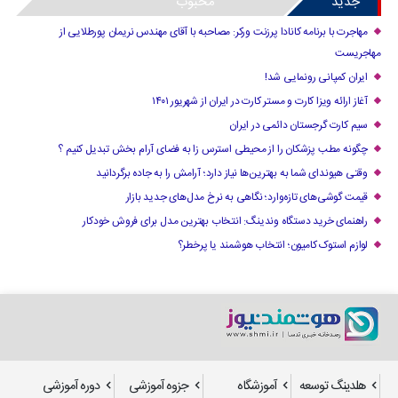
جدید
محبوب
مهاجرت با برنامه کانادا پرزنت ورکر: مصاحبه با آقای مهندس نریمان پورطلایی از
مهاجریست
ایران کمپانی رونمایی شد!
آغاز ارائه ویزا کارت و مستر کارت در ایران از شهریور ۱۴۰۱
سیم کارت گرجستان دائمی در ایران
چگونه مطب پزشکان را از محیطی استرس زا به فضای آرام بخش تبدیل کنیم ؟
وقتی هیوندای شما به بهترین‌ها نیاز دارد؛ آرامش را به جاده برگردانید
قیمت گوشی‌های تازه‌وارد؛ نگاهی به نرخ مدل‌های جدید بازار
راهنمای خرید دستگاه وندینگ: انتخاب بهترین مدل برای فروش خودکار
لوازم استوک کامیون؛ انتخاب هوشمند یا پرخطر؟
هلدینگ توسعه
آموزشگاه
جزوه آموزشی
دوره آموزشی