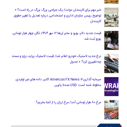
خبر مهم برای کارمندان دولت/ یک جراحی بزرگ بزرگ در راه است؟ +
توضیح رییس سازمان اداری و استخدامی درباره تعدیل یا تغییر حقوق
کارمندان
قیمت جدید دلار، یورو و سایر ارزها ۱۲ مهر ۱۴۰۴/ تکان چهار هزار تومانی
یورو ثبت شد
نرخ جدید لاستیک خودرو اعلام شد/ قیمت لاستیک پراید، پژو و سمند
چه تغییری کرد؟ + جدول
سرمایه گذاری Americas FX News 3 اکتبر: داده های غیر تولیدی
مخلوط شده است. USD عمدتا پایین.
مرغ ۸۰ هزار تومانی آمد/ مرغ ارزان را از کجا بخریم؟