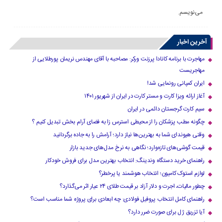
می‌نویسم.
آخرین اخبار
مهاجرت با برنامه کانادا پرزنت ورکر: مصاحبه با آقای مهندس نریمان پورطلایی از
مهاجریست
ایران کمپانی رونمایی شد!
آغاز ارائه ویزا کارت و مستر کارت در ایران از شهریور ۱۴۰۱
سیم کارت گرجستان دائمی در ایران
چگونه مطب پزشکان را از محیطی استرس زا به فضای آرام بخش تبدیل کنیم ؟
وقتی هیوندای شما به بهترین‌ها نیاز دارد؛ آرامش را به جاده برگردانید
قیمت گوشی‌های تازه‌وارد؛ نگاهی به نرخ مدل‌های جدید بازار
راهنمای خرید دستگاه وندینگ: انتخاب بهترین مدل برای فروش خودکار
لوازم استوک کامیون؛ انتخاب هوشمند یا پرخطر؟
چطور مالیات، اجرت و دلار آزاد بر قیمت طلای ۲۴ عیار اثر می‌گذارد؟
راهنمای کامل انتخاب پروفیل فولادی: چه ابعادی برای پروژه شما مناسب است؟
آیا تزریق ژل برای صورت ضرر دارد​؟