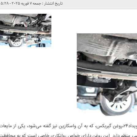
تاریخ انتشار : جمعه 7 فوریه 2025 - 5:28
به گزارش هوشمند نیوز به نقل از رویداد۲۴،روغن گیربکس، که به آن واسکازین نیز گفته می‌شود، یکی از مایعات
ررسی منظم دارد. این روغن دارای خواص روانکاری خاصی است که به محافظت