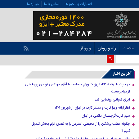
اعتبارات و مجوز ها
تماس با ما
درباره ما
سلامت
راه و روش
رپورتاژ
آخرین اخبار
مهاجرت با برنامه کانادا پرزنت ورکر: مصاحبه با آقای مهندس نریمان پورطلایی
از مهاجریست
ایران کمپانی رونمایی شد!
آغاز ارائه ویزا کارت و مستر کارت در ایران از شهریور ۱۴۰۱
سیم کارت گرجستان دائمی در ایران
چگونه مطب پزشکان را از محیطی استرس زا به فضای آرام بخش تبدیل
کنیم ؟