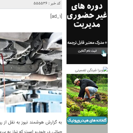
کد خبر : 555536
[ad_1]
حیاتی در خودرو است که نیاز به ب