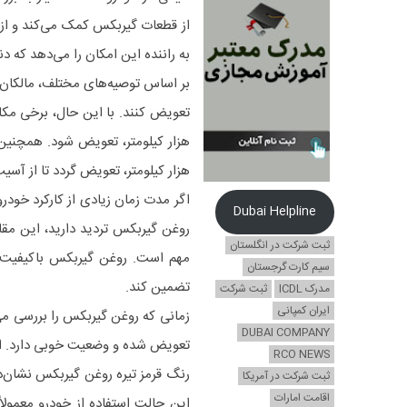
از قطعات گیربکس کمک می‌کند و از
به راننده این امکان را می‌دهد که د
هزار کیلومتر، تعویض گردد تا از آس
اگر مدت زمان زیادی از کارکرد خود
Dubai Helpline
روغن گیربکس تردید دارید، این مقال
ثبت شرکت در انگلستان
مهم است. روغن گیربکس باکیفیت می
سیم کارت گرجستان
تضمین کند.
مدرک ICDL
ثبت شرکت
ایران کمپانی
زمانی که روغن گیربکس را بررسی می
DUBAI COMPANY
تعویض شده و وضعیت خوبی دارد. ای
RCO NEWS
رنگ قرمز تیره روغن گیربکس نشان‌د
ثبت شرکت در آمریکا
اقامت امارات
این حالت استفاده از خودرو معمولا