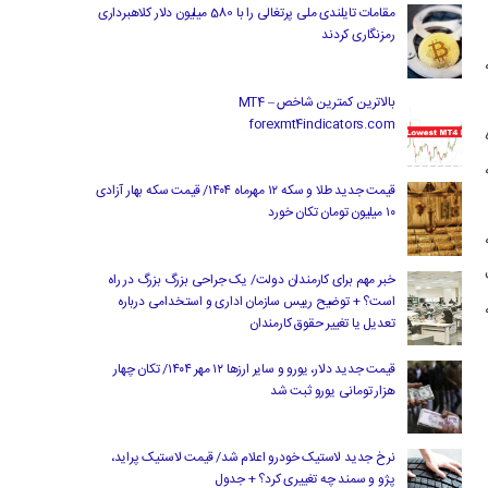
مقامات تایلندی ملی پرتغالی را با 580 میلیون دلار کلاهبرداری
رمزنگاری کردند
بالاترین کمترین شاخص MT4 –
forexmt4indicators.com
قیمت جدید طلا و سکه ۱۲ مهرماه ۱۴۰۴/ قیمت سکه بهار آزادی
۱۰ میلیون تومان تکان خورد
خبر مهم برای کارمندان دولت/ یک جراحی بزرگ بزرگ در راه
است؟ + توضیح رییس سازمان اداری و استخدامی درباره
تعدیل یا تغییر حقوق کارمندان
قیمت جدید دلار، یورو و سایر ارزها ۱۲ مهر ۱۴۰۴/ تکان چهار
هزار تومانی یورو ثبت شد
نرخ جدید لاستیک خودرو اعلام شد/ قیمت لاستیک پراید،
پژو و سمند چه تغییری کرد؟ + جدول