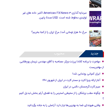
سرمایه گذاری Americas FX News 3 اکتبر: داده های غیر
تولیدی مخلوط شده است. USD عمدتا پایین.
مرغ ۸۰ هزار تومانی آمد/ مرغ ارزان را از کجا بخریم؟
جدید
محبوب
مهاجرت با برنامه کانادا پرزنت ورکر: مصاحبه با آقای مهندس نریمان پورطلایی
از مهاجریست
ایران کمپانی رونمایی شد!
آغاز ارائه ویزا کارت و مستر کارت در ایران از شهریور ۱۴۰۱
سیم کارت گرجستان دائمی در ایران
چگونه مطب پزشکان را از محیطی استرس زا به فضای آرام بخش تبدیل کنیم
؟
وقتی هیوندای شما به بهترین‌ها نیاز دارد؛ آرامش را به جاده برگردانید