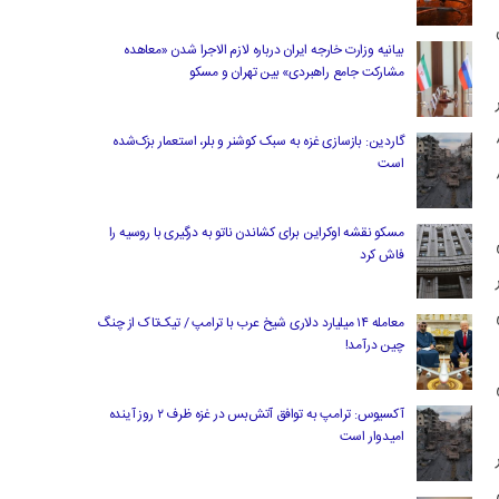
بیانیه وزارت خارجه ایران درباره لازم‌ الاجرا شدن «معاهده
مشارکت جامع راهبردی» بین تهران و مسکو
ومتر
اصل کمتری، بین ۵۰ تا ۸۰
گاردین: بازسازی غزه به سبک کوشنر و بلر، استعمار بزک‌شده
است
زمانی، یعنی هر ۵۰ تا ۸۰
مسکو نقشه اوکراین برای کشاندن ناتو به درگیری با روسیه را
فاش کرد
معامله ۱۴ میلیارد دلاری شیخ عرب با ترامپ / تیک‌تاک از چنگ
چین درآمد!
آکسیوس: ترامپ به توافق آتش‌بس در غزه ظرف ۲ روز آینده
امیدوار است