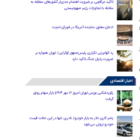
تاکید عراقچی بر ضرورت اهتمام جدی‌تر کشورهای منطقه به
مقابله با تجاوزات رژیم صهیونیستی
ادعای معاون نماینده آمریکا در شورای امنیت
رد اتهام‌زنی تکراری رئیس‌جمهور اوکراین/ تهران همواره بر
ضرورت پایان جنگ تاکید دارد
اخبار اقتصادی
رکوردشکنی بورس تهران امروز ۱۲ مهر ۱۴۰۴| بازار سهام رونق
گرفت
زخم کاری دلار به بازار خودرو/ نادری: تنها در این حالت قیمت
خودرو نزولی می‌شود