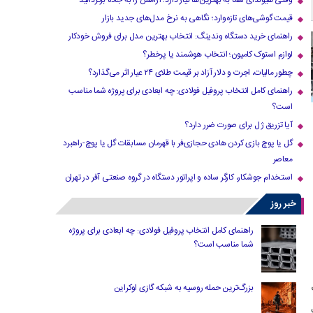
وقتی هیوندای شما به بهترین‌ها نیاز دارد؛ آرامش را به جاده برگردانید
قیمت گوشی‌های تازه‌وارد؛ نگاهی به نرخ مدل‌های جدید بازار
راهنمای خرید دستگاه وندینگ: انتخاب بهترین مدل برای فروش خودکار
لوازم استوک کامیون؛ انتخاب هوشمند یا پرخطر؟
چطور مالیات، اجرت و دلار آزاد بر قیمت طلای ۲۴ عیار اثر می‌گذارد؟
راهنمای کامل انتخاب پروفیل فولادی: چه ابعادی برای پروژه شما مناسب
است؟
آیا تزریق ژل برای صورت ضرر دارد​؟
گل یا پوچ بازی کردن هادی حجازی‌فر با قهرمان مسابقات گل یا پوچ-راهبرد
معاصر
استخدام جوشکار، کارگر ساده و اپراتور دستگاه در گروه صنعتی آفر در تهران
خبر روز
راهنمای کامل انتخاب پروفیل فولادی: چه ابعادی برای پروژه
شما مناسب است؟
بزرگ‌ترین حمله روسیه به شبکه گازی اوکراین