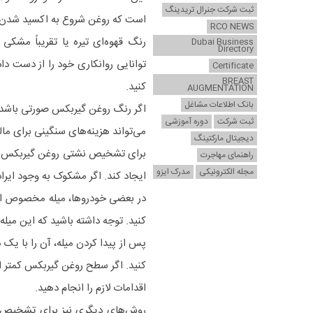
ثبت شرکت جنرال تریدینگ
است که روغن شروع به اکسید شدن ک
RCO NEWS
رنگ قهوه‌ای تیره یا تقریباً مش
Dubai Business
Directory
توانایی روانکاری خود را از دست دا
Certificate
BREAST
کنید.
AUGMENTATION
بانک اطلاعات مشاغل
اگر رنگ روغن گیربکس صورتی باشد، ا
ثبت شرکت
دوره آموزشی
می‌تواند هزینه‌های سنگینی برای ما
دیجیتال مارکتینگ
برای تشخیص نشتی روغن گیربکس خود
راهنمای مهاجرت
مجله الکترونیکی
مدرک ایزو
ایجاد کند. اگر مشکوک به وجود ایرا
در بعضی خودروها، میله مخصوص انداز
کنید. توجه داشته باشید که این میله ر
پس از پیدا کردن میله، آن را با یک
کنید. اگر سطح روغن گیربکس کمتر 
اقدامات لازم را انجام دهید.
روش‌های دیگری نیز برای تشخیص ن