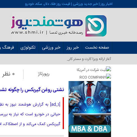
اخبار روز | خبر جدید ورزشی | قیمت روز طلا، دلار، سکه، خودرو
صفحه نخست
خبر روز
خبر ورزشی
تکنولوژی
فرهنگ و 
آغاز ارائه ویزا کارت و مستر کارت در ایران از شه_
0 نظر
رپورتاژ
نشتی روغن گیربکس را چگونه ت
حیاتی در خودرو است که نیاز به برر
گیربکس کمک می‌کند و از اصطکاک، افز