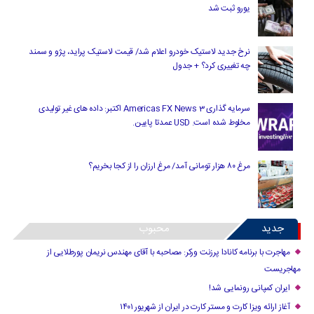
یورو ثبت شد
نرخ جدید لاستیک خودرو اعلام شد/ قیمت لاستیک پراید، پژو و سمند
چه تغییری کرد؟ + جدول
سرمایه گذاری Americas FX News 3 اکتبر: داده های غیر تولیدی
مخلوط شده است. USD عمدتا پایین.
مرغ ۸۰ هزار تومانی آمد/ مرغ ارزان را از کجا بخریم؟
جدید
محبوب
مهاجرت با برنامه کانادا پرزنت ورکر: مصاحبه با آقای مهندس نریمان پورطلایی از
مهاجریست
ایران کمپانی رونمایی شد!
آغاز ارائه ویزا کارت و مستر کارت در ایران از شهریور ۱۴۰۱