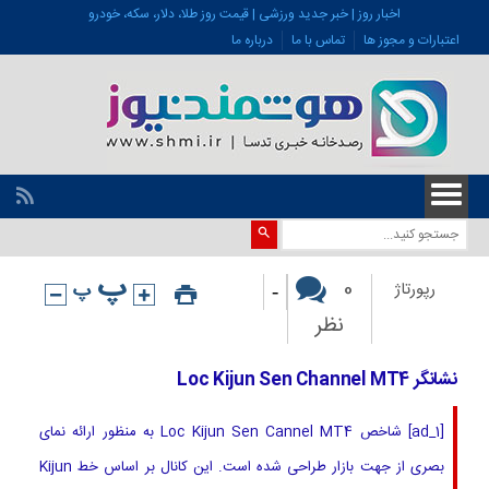
اخبار روز | خبر جدید ورزشی | قیمت روز طلا، دلار، سکه، خودرو
اعتبارات و مجوز ها
تماس با ما
درباره ما
-
0
رپورتاژ
نظر
نشانگر Loc Kijun Sen Channel MT4
[ad_1] شاخص Loc Kijun Sen Cannel MT4 به منظور ارائه نمای
بصری از جهت بازار طراحی شده است. این کانال بر اساس خط Kijun