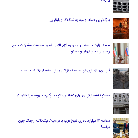
است؟
بزرگ‌ترین حمله روسیه به شبکه گازی اوکراین
بیانیه وزارت خارجه ایران درباره لازم‌ الاجرا شدن «معاهده مشارکت جامع
راهبردی» بین تهران و مسکو
گاردین: بازسازی غزه به سبک کوشنر و بلر، استعمار بزک‌شده است
مسکو نقشه اوکراین برای کشاندن ناتو به درگیری با روسیه را فاش کرد
معامله ۱۴ میلیارد دلاری شیخ عرب با ترامپ / تیک‌تاک از چنگ چین
درآمد!