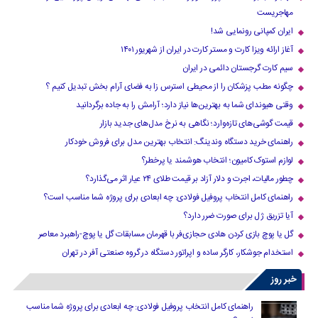
مهاجریست
ایران کمپانی رونمایی شد!
آغاز ارائه ویزا کارت و مستر کارت در ایران از شهریور ۱۴۰۱
سیم کارت گرجستان دائمی در ایران
چگونه مطب پزشکان را از محیطی استرس زا به فضای آرام بخش تبدیل کنیم ؟
وقتی هیوندای شما به بهترین‌ها نیاز دارد؛ آرامش را به جاده برگردانید
قیمت گوشی‌های تازه‌وارد؛ نگاهی به نرخ مدل‌های جدید بازار
راهنمای خرید دستگاه وندینگ: انتخاب بهترین مدل برای فروش خودکار
لوازم استوک کامیون؛ انتخاب هوشمند یا پرخطر؟
چطور مالیات، اجرت و دلار آزاد بر قیمت طلای ۲۴ عیار اثر می‌گذارد؟
راهنمای کامل انتخاب پروفیل فولادی: چه ابعادی برای پروژه شما مناسب است؟
آیا تزریق ژل برای صورت ضرر دارد​؟
گل یا پوچ بازی کردن هادی حجازی‌فر با قهرمان مسابقات گل یا پوچ-راهبرد معاصر
استخدام جوشکار، کارگر ساده و اپراتور دستگاه در گروه صنعتی آفر در تهران
خبر روز
راهنمای کامل انتخاب پروفیل فولادی: چه ابعادی برای پروژه شما مناسب