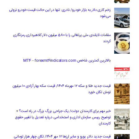
زخم کاری دلار به بازار خودرو/ نادری: تنها در این حالت قیمت خودرو نزولی
می‌شود
مقامات تایلندی ملی پرتغالی را با 580 میلیون دلار کلاهبرداری رمزنگاری
کردند
بالاترین کمترین شاخص MT4 – forexmt4indicators.com
قیمت جدید طلا و سکه ۱۲ مهرماه ۱۴۰۴/ قیمت سکه بهار آزادی ۱۰ میلیون
تومان تکان خورد
خبر مهم برای کارمندان دولت/ یک جراحی بزرگ بزرگ در راه است؟ +
توضیح رییس سازمان اداری و استخدامی درباره تعدیل یا تغییر حقوق
کارمندان
قیمت جدید دلار، یورو و سایر ارزها ۱۲ مهر ۱۴۰۴/ تکان چهار هزار تومانی