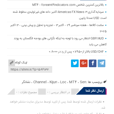
بالاترین کمترین شاخص MT4 – forexmt4indicators.com
سرمایه گذاری Americas FX News 3 اکتبر: داده های غیر تولیدی مخلوط شده
است. USD عمدتا پایین.
ساعت کالاها – هفته سپتامبر 29 – اکتبر 3 – تجزیه و تحلیل و پیش بینی – 3 اکتبر
2025
GBP/AUD انتظار می رود با توجه به اینکه نگرانی های بودجه انگلستان به پوند
کاهش می یابد
USD/CHF بالاتر از 0.7950 پس از رد در 0.8000
لینک کوتاه
برچسب ها :
Sen
،
MT4
،
Loc
،
Kijun
،
Channel
،
نشانگر
ارسال نظر شما
انتشار یافته : 0
در انتظار بررسی : 0
مجموع نظرات : 0
نظرات ارسال شده توسط شما، پس از تایید توسط مدیران سایت منتشر خواهد
شد.
نظراتی که حاوی تهمت یا افترا باشد منتشر نخواهد شد.