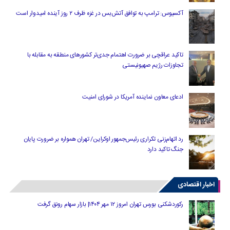
آکسیوس: ترامپ به توافق آتش‌بس در غزه ظرف ۲ روز آینده امیدوار است
تاکید عراقچی بر ضرورت اهتمام جدی‌تر کشورهای منطقه به مقابله با
تجاوزات رژیم صهیونیستی
ادعای معاون نماینده آمریکا در شورای امنیت
رد اتهام‌زنی تکراری رئیس‌جمهور اوکراین/ تهران همواره بر ضرورت پایان
جنگ تاکید دارد
اخبار اقتصادی
رکوردشکنی بورس تهران امروز ۱۲ مهر ۱۴۰۴| بازار سهام رونق گرفت