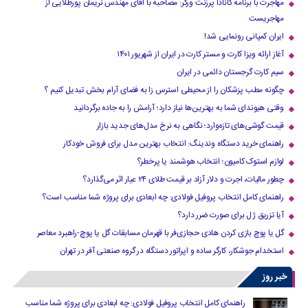
مهاجرت با برنامه کانادا پرزنت ورکر: مصاحبه با آقای مهندس نریمان پورطلایی از
مهاجریست
ایران کمپانی رونمایی شد!
آغاز ارائه ویزا کارت و مستر کارت در ایران از شهریور ۱۴۰۱
سیم کارت گرجستان دائمی در ایران
چگونه مطب پزشکان را از محیطی استرس زا به فضای آرام بخش تبدیل کنیم ؟
وقتی هیوندای شما به بهترین‌ها نیاز دارد؛ آرامش را به جاده برگردانید
قیمت گوشی‌های تازه‌وارد؛ نگاهی به نرخ مدل‌های جدید بازار
راهنمای خرید دستگاه وندینگ: انتخاب بهترین مدل برای فروش خودکار
لوازم استوک کامیون؛ انتخاب هوشمند یا پرخطر؟
چطور مالیات، اجرت و دلار آزاد بر قیمت طلای ۲۴ عیار اثر می‌گذارد؟
راهنمای کامل انتخاب پروفیل فولادی: چه ابعادی برای پروژه شما مناسب است؟
آیا تزریق ژل برای صورت ضرر دارد​؟
گل یا پوچ بازی کردن هادی حجازی‌فر با قهرمان مسابقات گل یا پوچ-راهبرد معاصر
استخدام جوشکار، کارگر ساده و اپراتور دستگاه در گروه صنعتی آفر در تهران
خبر روز
راهنمای کامل انتخاب پروفیل فولادی: چه ابعادی برای پروژه شما مناسب