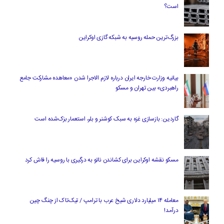
است؟
بزرگ‌ترین حمله روسیه به شبکه گازی اوکراین
بیانیه وزارت خارجه ایران درباره لازم‌ الاجرا شدن «معاهده مشارکت جامع
راهبردی» بین تهران و مسکو
گاردین: بازسازی غزه به سبک کوشنر و بلر، استعمار بزک‌شده است
مسکو نقشه اوکراین برای کشاندن ناتو به درگیری با روسیه را فاش کرد
معامله ۱۴ میلیارد دلاری شیخ عرب با ترامپ / تیک‌تاک از چنگ چین
درآمد!