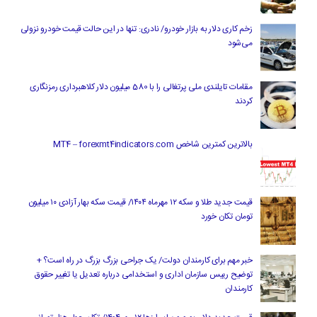
زخم کاری دلار به بازار خودرو/ نادری: تنها در این حالت قیمت خودرو نزولی
می‌شود
مقامات تایلندی ملی پرتغالی را با 580 میلیون دلار کلاهبرداری رمزنگاری
کردند
بالاترین کمترین شاخص MT4 – forexmt4indicators.com
قیمت جدید طلا و سکه ۱۲ مهرماه ۱۴۰۴/ قیمت سکه بهار آزادی ۱۰ میلیون
تومان تکان خورد
خبر مهم برای کارمندان دولت/ یک جراحی بزرگ بزرگ در راه است؟ +
توضیح رییس سازمان اداری و استخدامی درباره تعدیل یا تغییر حقوق
کارمندان