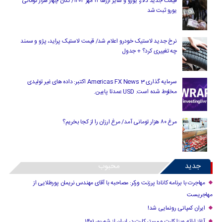
قیمت جدید دلار، یورو و سایر ارزها ۱۲ مهر ۱۴۰۴/ تکان چهار هزار تومانی
یورو ثبت شد
نرخ جدید لاستیک خودرو اعلام شد/ قیمت لاستیک پراید، پژو و سمند
چه تغییری کرد؟ + جدول
سرمایه گذاری Americas FX News 3 اکتبر: داده های غیر تولیدی
مخلوط شده است. USD عمدتا پایین.
مرغ ۸۰ هزار تومانی آمد/ مرغ ارزان را از کجا بخریم؟
جدید
محبوب
مهاجرت با برنامه کانادا پرزنت ورکر: مصاحبه با آقای مهندس نریمان پورطلایی از
مهاجریست
ایران کمپانی رونمایی شد!
آغاز ارائه ویزا کارت و مستر کارت در ایران از شهریور ۱۴۰۱