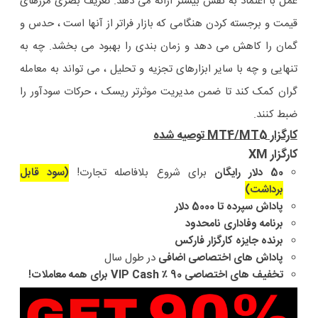
عمل با اعتماد به نفس بیشتر ارائه می دهد. تعریف بصری مرزهای
قیمت و برجسته کردن هنگامی که بازار فراتر از آنها است ، حدس و
گمان را کاهش می دهد و زمان بندی را بهبود می بخشد. چه به
تنهایی و چه با سایر ابزارهای تجزیه و تحلیل ، می تواند به معامله
گران کمک کند تا ضمن مدیریت موثرتر ریسک ، حرکات سودآور را
ضبط کنند.
کارگزار MT4/MT5 توصیه شده
کارگزار XM
50 دلار رایگان
برای شروع بلافاصله تجارت!
(سود قابل
برداشت)
پاداش سپرده تا 5000 دلار
برنامه وفاداری نامحدود
برنده جایزه کارگزار فارکس
پاداش های اختصاصی اضافی
در طول سال
تخفیف های اختصاصی 90 ٪ VIP Cash برای همه معاملات!