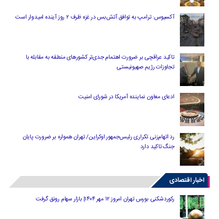
آکسیوس: ترامپ به توافق آتش‌بس در غزه ظرف ۲ روز آینده امیدوار است
تاکید عراقچی بر ضرورت اهتمام جدی‌تر کشورهای منطقه به مقابله با
تجاوزات رژیم صهیونیستی
ادعای معاون نماینده آمریکا در شورای امنیت
رد اتهام‌زنی تکراری رئیس‌جمهور اوکراین/ تهران همواره بر ضرورت پایان
جنگ تاکید دارد
اخبار اقتصادی
رکوردشکنی بورس تهران امروز ۱۲ مهر ۱۴۰۴| بازار سهام رونق گرفت