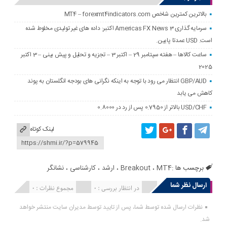
بالاترین کمترین شاخص MT4 – forexmt4indicators.com
سرمایه گذاری Americas FX News 3 اکتبر: داده های غیر تولیدی مخلوط شده
است. USD عمدتا پایین.
ساعت کالاها – هفته سپتامبر 29 – اکتبر 3 – تجزیه و تحلیل و پیش بینی – 3 اکتبر
2025
GBP/AUD انتظار می رود با توجه به اینکه نگرانی های بودجه انگلستان به پوند
کاهش می یابد
USD/CHF بالاتر از 0.7950 پس از رد در 0.8000
لینک کوتاه
برچسب ها :
MT4
،
Breakout
،
ارشد
،
کارشناسی
،
نشانگر
ارسال نظر شما
انتشار یافته : 0
در انتظار بررسی : 0
مجموع نظرات : 0
نظرات ارسال شده توسط شما، پس از تایید توسط مدیران سایت منتشر خواهد
شد.