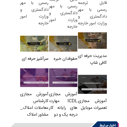
رسمی با مهر
قابل ترجمه
رسمی با مهر
دادگستری و
رسمی با مهر
دادگستری و
وزارت امور
دادگستری و
وزارت امور
خارجه
وزارت امور خارجه
خارجه
مدیریت حرفه ای
حقوقدان خبره
سرآشپز حرفه ای
کافی شاپ
آموزش مجازی
آموزش مجازی
ICDL مهارت
کارشناس
آموزش مجازی
های رایانه کار
معاملات املاک_
تعمیرات موبایل
درجه یک و دو
مشاور املاک
اخبار مرتبط