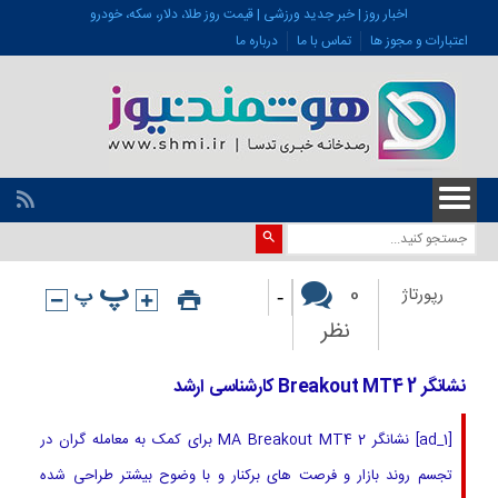
اخبار روز | خبر جدید ورزشی | قیمت روز طلا، دلار، سکه، خودرو
اعتبارات و مجوز ها
تماس با ما
درباره ما
-
0
رپورتاژ
نظر
نشانگر Breakout MT4 2 کارشناسی ارشد
[ad_1] نشانگر 2 MA Breakout MT4 برای کمک به معامله گران در
تجسم روند بازار و فرصت های برکنار و با وضوح بیشتر طراحی شده