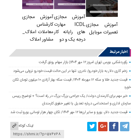
آموزش مجازی
آموزش مجازی
ICDL مهارت
کارشناس
آموزش مجازی
های رایانه کار
معاملات املاک_
تعمیرات موبایل
درجه یک و دو
مشاور املاک
اخبار مرتبط
رکوردشکنی بورس تهران امروز ۱۲ مهر ۱۴۰۴| بازار سهام رونق گرفت
زخم کاری دلار به بازار خودرو/ نادری: تنها در این حالت قیمت خودرو نزولی می‌شود
قیمت جدید طلا و سکه ۱۲ مهرماه ۱۴۰۴/ قیمت سکه بهار آزادی ۱۰ میلیون تومان تکان
خورد
خبر مهم برای کارمندان دولت/ یک جراحی بزرگ بزرگ در راه است؟ + توضیح رییس
سازمان اداری و استخدامی درباره تعدیل یا تغییر حقوق کارمندان
قیمت جدید دلار، یورو و سایر ارزها ۱۲ مهر ۱۴۰۴/ تکان چهار هزار تومانی یورو ثبت شد
لینک کوتاه