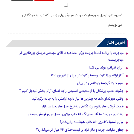
ذخیره نام، ایمیل و وبسایت من در مرورگر برای زمانی که دوباره دیدگاهی
می‌نویسم.
آخرین اخبار
مهاجرت با برنامه کانادا پرزنت ورکر: مصاحبه با آقای مهندس نریمان پورطلایی از
مهاجریست
ایران کمپانی رونمایی شد!
آغاز ارائه ویزا کارت و مستر کارت در ایران از شهریور ۱۴۰۱
سیم کارت گرجستان دائمی در ایران
چگونه مطب پزشکان را از محیطی استرس زا به فضای آرام بخش تبدیل کنیم ؟
وقتی هیوندای شما به بهترین‌ها نیاز دارد؛ آرامش را به جاده برگردانید
قیمت گوشی‌های تازه‌وارد؛ نگاهی به نرخ مدل‌های جدید بازار
راهنمای خرید دستگاه وندینگ: انتخاب بهترین مدل برای فروش خودکار
لوازم استوک کامیون؛ انتخاب هوشمند یا پرخطر؟
چطور مالیات، اجرت و دلار آزاد بر قیمت طلای ۲۴ عیار اثر می‌گذارد؟