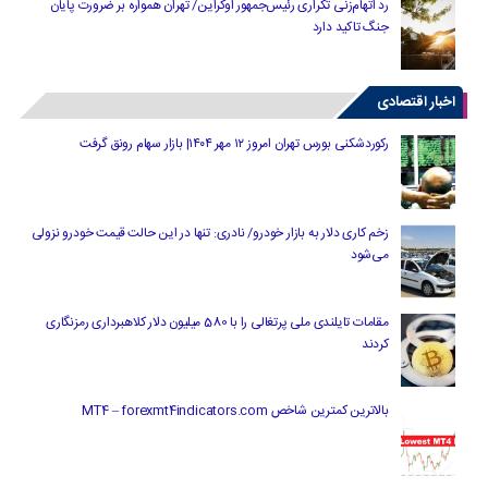
رد اتهام‌زنی تکراری رئیس‌جمهور اوکراین/ تهران همواره بر ضرورت پایان
جنگ تاکید دارد
اخبار اقتصادی
رکوردشکنی بورس تهران امروز ۱۲ مهر ۱۴۰۴| بازار سهام رونق گرفت
زخم کاری دلار به بازار خودرو/ نادری: تنها در این حالت قیمت خودرو نزولی
می‌شود
مقامات تایلندی ملی پرتغالی را با 580 میلیون دلار کلاهبرداری رمزنگاری
کردند
بالاترین کمترین شاخص MT4 – forexmt4indicators.com