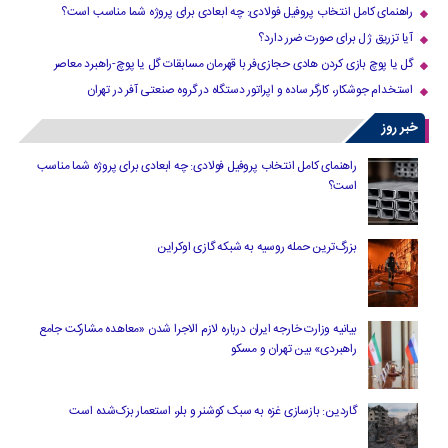
راهنمای کامل انتخاب پروفیل فولادی: چه ابعادی برای پروژه شما مناسب است؟
آیا تزریق ژل برای صورت ضرر دارد​؟
گل یا پوچ بازی کردن هادی حجازی‌فر با قهرمان مسابقات گل یا پوچ-راهبرد معاصر
استخدام جوشکار، کارگر ساده و اپراتور دستگاه در گروه صنعتی آفر در تهران
خبر روز
راهنمای کامل انتخاب پروفیل فولادی: چه ابعادی برای پروژه شما مناسب
است؟
بزرگ‌ترین حمله روسیه به شبکه گازی اوکراین
بیانیه وزارت خارجه ایران درباره لازم‌ الاجرا شدن «معاهده مشارکت جامع
راهبردی» بین تهران و مسکو
گاردین: بازسازی غزه به سبک کوشنر و بلر، استعمار بزک‌شده است