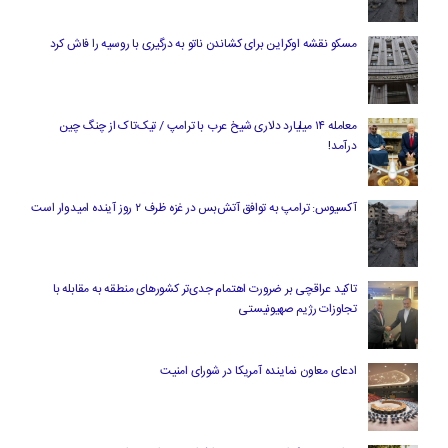
مسکو نقشه اوکراین برای کشاندن ناتو به درگیری با روسیه را فاش کرد
معامله ۱۴ میلیارد دلاری شیخ عرب با ترامپ / تیک‌تاک از چنگ چین
درآمد!
آکسیوس: ترامپ به توافق آتش‌بس در غزه ظرف ۲ روز آینده امیدوار است
تاکید عراقچی بر ضرورت اهتمام جدی‌تر کشورهای منطقه به مقابله با
تجاوزات رژیم صهیونیستی
ادعای معاون نماینده آمریکا در شورای امنیت