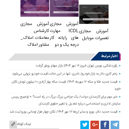
آموزش مجازی
آموزش مجازی
ICDL مهارت
کارشناس
آموزش مجازی
های رایانه کار
معاملات املاک_
تعمیرات موبایل
درجه یک و دو
مشاور املاک
اخبار مرتبط
رکوردشکنی بورس تهران امروز ۱۲ مهر ۱۴۰۴| بازار سهام رونق گرفت
زخم کاری دلار به بازار خودرو/ نادری: تنها در این حالت قیمت خودرو نزولی می‌شود
قیمت جدید طلا و سکه ۱۲ مهرماه ۱۴۰۴/ قیمت سکه بهار آزادی ۱۰ میلیون تومان تکان
خورد
خبر مهم برای کارمندان دولت/ یک جراحی بزرگ بزرگ در راه است؟ + توضیح رییس
سازمان اداری و استخدامی درباره تعدیل یا تغییر حقوق کارمندان
قیمت جدید دلار، یورو و سایر ارزها ۱۲ مهر ۱۴۰۴/ تکان چهار هزار تومانی یورو ثبت شد
لینک کوتاه