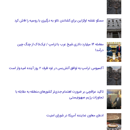
مسکو نقشه اوکراین برای کشاندن ناتو به درگیری با روسیه را فاش کرد
معامله ۱۴ میلیارد دلاری شیخ عرب با ترامپ / تیک‌تاک از چنگ چین
درآمد!
آکسیوس: ترامپ به توافق آتش‌بس در غزه ظرف ۲ روز آینده امیدوار است
تاکید عراقچی بر ضرورت اهتمام جدی‌تر کشورهای منطقه به مقابله با
تجاوزات رژیم صهیونیستی
ادعای معاون نماینده آمریکا در شورای امنیت