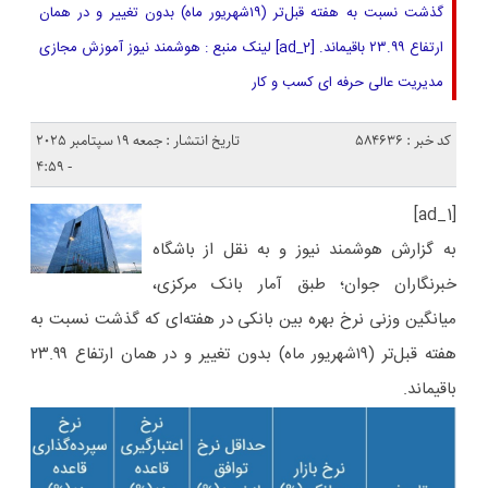
گذشت نسبت به هفته قبل‌تر (۱۹شهریور ماه) بدون تغییر و در همان
ارتفاع ۲۳.۹۹ باقیماند. [ad_2] لینک منبع : هوشمند نیوز آموزش مجازی
مدیریت عالی حرفه ای کسب و کار
کد خبر : 584636
تاریخ انتشار : جمعه 19 سپتامبر 2025
- 4:59
[ad_1]
به گزارش هوشمند نیوز و به نقل از باشگاه
خبرنگاران جوان؛ طبق آمار بانک مرکزی،
میانگین وزنی نرخ بهره بین بانکی در هفته‌ای که گذشت نسبت به
هفته قبل‌تر (۱۹شهریور ماه) بدون تغییر و در همان ارتفاع ۲۳.۹۹
باقیماند.