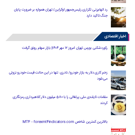
رد اتهام‌زنی تکراری رئیس‌جمهور اوکراین/ تهران همواره بر ضرورت پایان
جنگ تاکید دارد
اخبار اقتصادی
رکوردشکنی بورس تهران امروز ۱۲ مهر ۱۴۰۴| بازار سهام رونق گرفت
زخم کاری دلار به بازار خودرو/ نادری: تنها در این حالت قیمت خودرو نزولی
می‌شود
مقامات تایلندی ملی پرتغالی را با 580 میلیون دلار کلاهبرداری رمزنگاری
کردند
بالاترین کمترین شاخص MT4 – forexmt4indicators.com