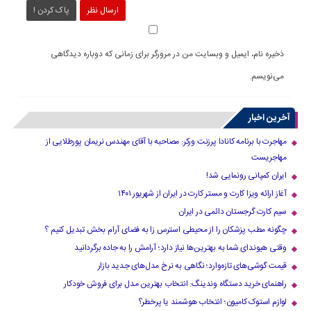
ارسال نظر
پاک کردن !
ذخیره نام، ایمیل و وبسایت من در مرورگر برای زمانی که دوباره دیدگاهی
می‌نویسم.
آخرین اخبار
مهاجرت با برنامه کانادا پرزنت ورکر: مصاحبه با آقای مهندس نریمان پورطلایی از
مهاجریست
ایران کمپانی رونمایی شد!
آغاز ارائه ویزا کارت و مستر کارت در ایران از شهریور ۱۴۰۱
سیم کارت گرجستان دائمی در ایران
چگونه مطب پزشکان را از محیطی استرس زا به فضای آرام بخش تبدیل کنیم ؟
وقتی هیوندای شما به بهترین‌ها نیاز دارد؛ آرامش را به جاده برگردانید
قیمت گوشی‌های تازه‌وارد؛ نگاهی به نرخ مدل‌های جدید بازار
راهنمای خرید دستگاه وندینگ: انتخاب بهترین مدل برای فروش خودکار
لوازم استوک کامیون؛ انتخاب هوشمند یا پرخطر؟