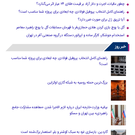
چطور مالیات، اجرت و دلار آزاد بر قیمت طلای ۲۴ عیار اثر می‌گذارد؟
راهنمای کامل انتخاب پروفیل فولادی: چه ابعادی برای پروژه شما مناسب است؟
آیا تزریق ژل برای صورت ضرر دارد​؟
گل یا پوچ بازی کردن هادی حجازی‌فر با قهرمان مسابقات گل یا پوچ-راهبرد معاصر
استخدام جوشکار، کارگر ساده و اپراتور دستگاه در گروه صنعتی آفر در تهران
خبر روز
راهنمای کامل انتخاب پروفیل فولادی: چه ابعادی برای پروژه شما مناسب
است؟
بزرگ‌ترین حمله روسیه به شبکه گازی اوکراین
بیانیه وزارت خارجه ایران درباره لازم‌ الاجرا شدن «معاهده مشارکت جامع
راهبردی» بین تهران و مسکو
گاردین: بازسازی غزه به سبک کوشنر و بلر، استعمار بزک‌شده است