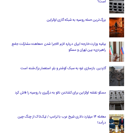
است؟
بزرگ‌ترین حمله روسیه به شبکه گازی اوکراین
بیانیه وزارت خارجه ایران درباره لازم‌ الاجرا شدن «معاهده مشارکت جامع
راهبردی» بین تهران و مسکو
گاردین: بازسازی غزه به سبک کوشنر و بلر، استعمار بزک‌شده است
مسکو نقشه اوکراین برای کشاندن ناتو به درگیری با روسیه را فاش کرد
معامله ۱۴ میلیارد دلاری شیخ عرب با ترامپ / تیک‌تاک از چنگ چین
درآمد!