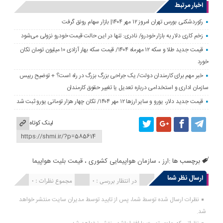
اخبار مرتبط
رکوردشکنی بورس تهران امروز ۱۲ مهر ۱۴۰۴| بازار سهام رونق گرفت
زخم کاری دلار به بازار خودرو/ نادری: تنها در این حالت قیمت خودرو نزولی می‌شود
قیمت جدید طلا و سکه ۱۲ مهرماه ۱۴۰۴/ قیمت سکه بهار آزادی ۱۰ میلیون تومان تکان
خورد
خبر مهم برای کارمندان دولت/ یک جراحی بزرگ بزرگ در راه است؟ + توضیح رییس
سازمان اداری و استخدامی درباره تعدیل یا تغییر حقوق کارمندان
قیمت جدید دلار، یورو و سایر ارزها ۱۲ مهر ۱۴۰۴/ تکان چهار هزار تومانی یورو ثبت شد
لینک کوتاه
برچسب ها :
ارز
،
سازمان هواپیمایی کشوری
،
قیمت بلیت هواپیما
ارسال نظر شما
انتشار یافته : 0
در انتظار بررسی : 0
مجموع نظرات : 0
نظرات ارسال شده توسط شما، پس از تایید توسط مدیران سایت منتشر خواهد
شد.