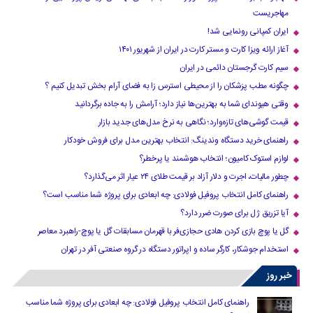
مهاجریست
ایران کمپانی رونمایی شد!
آغاز ارائه ویزا کارت و مستر کارت در ایران از شهریور ۱۴۰۱
سیم کارت گرجستان دائمی در ایران
چگونه مطب پزشکان را از محیطی استرس زا به فضای آرام بخش تبدیل کنیم ؟
وقتی هیوندای شما به بهترین‌ها نیاز دارد؛ آرامش را به جاده برگردانید
قیمت گوشی‌های تازه‌وارد؛ نگاهی به نرخ مدل‌های جدید بازار
راهنمای خرید دستگاه وندینگ: انتخاب بهترین مدل برای فروش خودکار
لوازم استوک کامیون؛ انتخاب هوشمند یا پرخطر؟
چطور مالیات، اجرت و دلار آزاد بر قیمت طلای ۲۴ عیار اثر می‌گذارد؟
راهنمای کامل انتخاب پروفیل فولادی: چه ابعادی برای پروژه شما مناسب است؟
آیا تزریق ژل برای صورت ضرر دارد​؟
گل یا پوچ بازی کردن هادی حجازی‌فر با قهرمان مسابقات گل یا پوچ-راهبرد معاصر
استخدام جوشکار، کارگر ساده و اپراتور دستگاه در گروه صنعتی آفر در تهران
خبر روز
راهنمای کامل انتخاب پروفیل فولادی: چه ابعادی برای پروژه شما مناسب