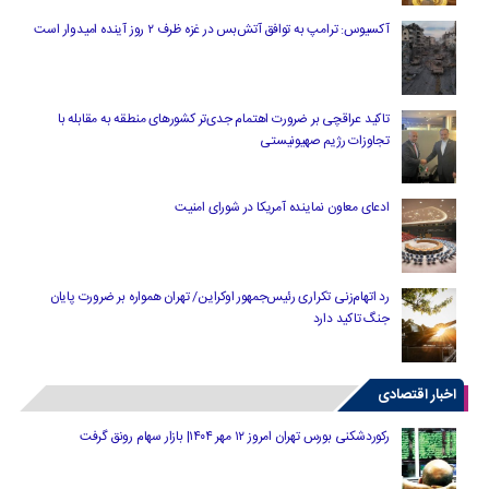
آکسیوس: ترامپ به توافق آتش‌بس در غزه ظرف ۲ روز آینده امیدوار است
تاکید عراقچی بر ضرورت اهتمام جدی‌تر کشورهای منطقه به مقابله با
تجاوزات رژیم صهیونیستی
ادعای معاون نماینده آمریکا در شورای امنیت
رد اتهام‌زنی تکراری رئیس‌جمهور اوکراین/ تهران همواره بر ضرورت پایان
جنگ تاکید دارد
اخبار اقتصادی
رکوردشکنی بورس تهران امروز ۱۲ مهر ۱۴۰۴| بازار سهام رونق گرفت