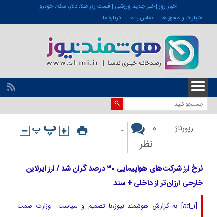
اخبار روز | خبر جدید ورزشی | قیمت روز طلا، دلار، سکه، خودرو
اعتبارات و مجوز ها
تماس با ما
درباره ما
-
0
رپورتاژ
نظر
نرخ ارز شرکت‌های هواپیمایی ٣٠ درصد گران شد / ارز ایرلاین
خارجی ارزان‌تر از داخلی + سند
[ad_1] به گزارش هوشمند نیوز،با تصمیم و سیاست وزارت صمت