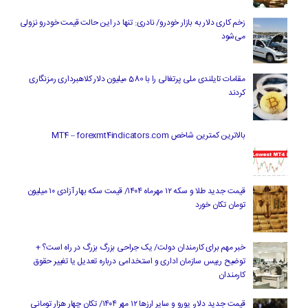
زخم کاری دلار به بازار خودرو/ نادری: تنها در این حالت قیمت خودرو نزولی
می‌شود
مقامات تایلندی ملی پرتغالی را با 580 میلیون دلار کلاهبرداری رمزنگاری
کردند
بالاترین کمترین شاخص MT4 – forexmt4indicators.com
قیمت جدید طلا و سکه ۱۲ مهرماه ۱۴۰۴/ قیمت سکه بهار آزادی ۱۰ میلیون
تومان تکان خورد
خبر مهم برای کارمندان دولت/ یک جراحی بزرگ بزرگ در راه است؟ +
توضیح رییس سازمان اداری و استخدامی درباره تعدیل یا تغییر حقوق
کارمندان
قیمت جدید دلار، یورو و سایر ارزها ۱۲ مهر ۱۴۰۴/ تکان چهار هزار تومانی