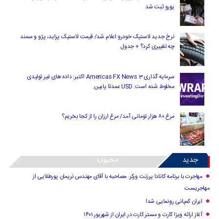
یورو ثبت شد
نرخ جدید لاستیک خودرو اعلام شد/ قیمت لاستیک پراید، پژو و سمند
چه تغییری کرد؟ + جدول
سرمایه گذاری Americas FX News 3 اکتبر: داده های غیر تولیدی
مخلوط شده است. USD عمدتا پایین.
مرغ ۸۰ هزار تومانی آمد/ مرغ ارزان را از کجا بخریم؟
جدید
محبوب
مهاجرت با برنامه کانادا پرزنت ورکر: مصاحبه با آقای مهندس نریمان پورطلایی از
مهاجریست
ایران کمپانی رونمایی شد!
آغاز ارائه ویزا کارت و مستر کارت در ایران از شهریور ۱۴۰۱