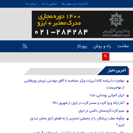
اعتبارات و مجوز ها
تماس با ما
درباره ما
سلامت
راه و روش
رپورتاژ
آخرین اخبار
مهاجرت با برنامه کانادا پرزنت ورکر: مصاحبه با آقای مهندس نریمان پورطلایی
از مهاجریست
ایران کمپانی رونمایی شد!
آغاز ارائه ویزا کارت و مستر کارت در ایران از شهریور ۱۴۰۱
سیم کارت گرجستان دائمی در ایران
چگونه مطب پزشکان را از محیطی استرس زا به فضای آرام بخش تبدیل
کنیم ؟