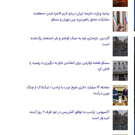
بیانیه وزارت خارجه ایران درباره لازم‌ الاجرا شدن «معاهده
مشارکت جامع راهبردی» بین تهران و مسکو
گاردین: بازسازی غزه به سبک کوشنر و بلر، استعمار بزک‌شده
است
مسکو نقشه اوکراین برای کشاندن ناتو به درگیری با روسیه را
فاش کرد
معامله ۱۴ میلیارد دلاری شیخ عرب با ترامپ / تیک‌تاک از چنگ
چین درآمد!
آکسیوس: ترامپ به توافق آتش‌بس در غزه ظرف ۲ روز آینده
امیدوار است