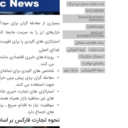
ثبت شرکت جنرال تریدینگ
RCO NEWS
Dubai Business
Directory
بسیاری از معامله گران برای سودآ
Certificate
بازارهای ارز را به سرعت جابجا ک
BREAST
AUGMENTATION
استراتژی های کلیدی را برای تقویت
بانک اطلاعات مشاغل
غذای اصلی
ثبت شرکت
دوره آموزشی
دیجیتال مارکتینگ
رویدادهای خبری اقتصادی مانند 
راهنمای مهاجرت
می کنند.
مجله الکترونیکی
مدرک ایزو
شاخص های کلیدی برای تماشای ش
معامله گران برای پیش بینی حرک
جهت استفاده می کنند.
استراتژی های تجارت خبری شانس
های غیر منتظره بازار همراه هستن
موفقیت نیاز به اقدام سریع ، ب
های اجماع دارد.
نحوه تجارت فارکس بر اساس