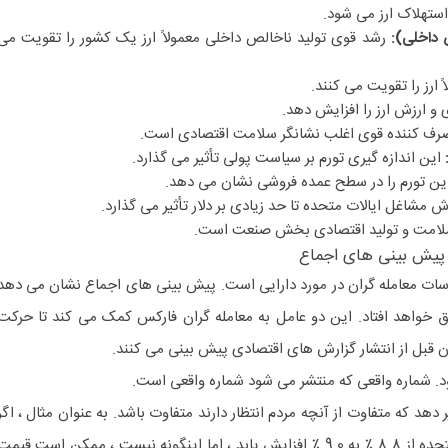
 استهلاک ارز می شود.
 داخلی):
رشد قوی تولید ناخالص داخلی معمولاً ارز یک کشور را تقویت می
ً ارز را تقویت می کنند.
 و ارزش ارز را افزایش دهد.
رف کننده قوی اغلب نشانگر سلامت اقتصادی است.
این اندازه گیری تورم بر سیاست پولی تأثیر می گذارد.
ین تورم را در سطح عمده فروشی نشان می دهد.
 مشاغل ایالات متحده تا حد زیادی بر دلار تأثیر می گذارد.
لامت و تولید اقتصادی بخش صنعت است.
و پیش بینی های اجماع
ات معامله گران در مورد دارایی است. پیش بینی های اجماع نشان می دهد
اق خواهد افتاد. این دو عامل به معامله گران فارکس کمک می کند تا حرکت
ن قبل از انتشار گزارش های اقتصادی پیش بینی می کنند.
. شماره واقعی که منتشر می شود شماره واقعی است.
یر دهد که متفاوت از آنچه مردم انتظار دارند متفاوت باشد. به عنوان مثال ، اگر
تصور می شود نرخ بیکاری ایالات متحده از 8.8 ٪ به 9.0 ٪ افزایش یابد ، اما اینگونه نیست ، ممکن است قیم