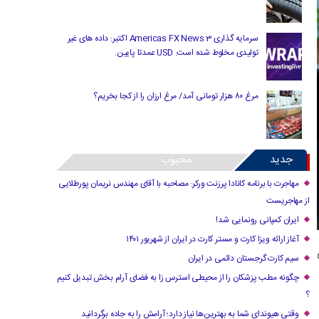
سرمایه گذاری Americas FX News 3 اکتبر: داده های غیر
تولیدی مخلوط شده است. USD عمدتا پایین.
مرغ ۸۰ هزار تومانی آمد/ مرغ ارزان را از کجا بخریم؟
جدید
محبوب
مهاجرت با برنامه کانادا پرزنت ورکر: مصاحبه با آقای مهندس نریمان پورطلایی
از مهاجریست
ایران کمپانی رونمایی شد!
آغاز ارائه ویزا کارت و مستر کارت در ایران از شهریور ۱۴۰۱
سیم کارت گرجستان دائمی در ایران
چگونه مطب پزشکان را از محیطی استرس زا به فضای آرام بخش تبدیل کنیم
؟
وقتی هیوندای شما به بهترین‌ها نیاز دارد؛ آرامش را به جاده برگردانید