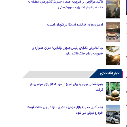
تاکید عراقچی بر ضرورت اهتمام جدی‌تر کشورهای منطقه به
مقابله با تجاوزات رژیم صهیونیستی
ادعای معاون نماینده آمریکا در شورای امنیت
رد اتهام‌زنی تکراری رئیس‌جمهور اوکراین/ تهران همواره بر
ضرورت پایان جنگ تاکید دارد
اخبار اقتصادی
رکوردشکنی بورس تهران امروز ۱۲ مهر ۱۴۰۴| بازار سهام رونق
گرفت
زخم کاری دلار به بازار خودرو/ نادری: تنها در این حالت قیمت
خودرو نزولی می‌شود