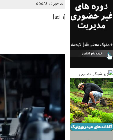
کد خبر : 555849
[ad_1]