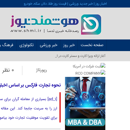
اخبار روز | خبر جدید ورزشی | قیمت روز طلا، دلار، سکه، خودرو
صفحه نخست
خبر روز
خبر ورزشی
تکنولوژی
فرهنگ و 
آغاز ارائه ویزا کارت و مستر کارت در ایران از شهریور ۱۴۰_
0 نظر
رپورتاژ
نحوه تجارت فارکس بر اساس اخبار
[ad_1] بسیاری از معامله گران بر
ارز را به سرعت جابجا کند. این مقال
برای تقویت موفقیت تجارت خود بیاموز