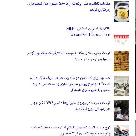
مقامات تایلندی ملی پرتغالی را با 580 میلیون دلار کلاهبرداری
رمزنگاری کردند
بالاترین کمترین شاخص MT4 –
forexmt4indicators.com
قیمت جدید طلا و سکه ۱۲ مهرماه ۱۴۰۴/ قیمت سکه بهار آزادی
۱۰ میلیون تومان تکان خورد
خبر مهم برای کارمندان دولت/ یک جراحی بزرگ بزرگ در راه
است؟ + توضیح رییس سازمان اداری و استخدامی درباره
تعدیل یا تغییر حقوق کارمندان
قیمت جدید دلار، یورو و سایر ارزها ۱۲ مهر ۱۴۰۴/ تکان چهار
هزار تومانی یورو ثبت شد
نرخ جدید لاستیک خودرو اعلام شد/ قیمت لاستیک پراید،
پژو و سمند چه تغییری کرد؟ + جدول