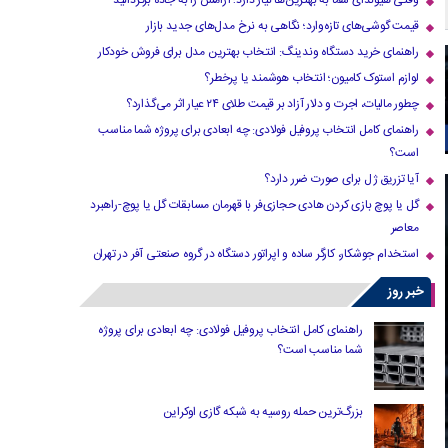
وقتی هیوندای شما به بهترین‌ها نیاز دارد؛ آرامش را به جاده برگردانید
قیمت گوشی‌های تازه‌وارد؛ نگاهی به نرخ مدل‌های جدید بازار
راهنمای خرید دستگاه وندینگ: انتخاب بهترین مدل برای فروش خودکار
لوازم استوک کامیون؛ انتخاب هوشمند یا پرخطر؟
چطور مالیات، اجرت و دلار آزاد بر قیمت طلای ۲۴ عیار اثر می‌گذارد؟
راهنمای کامل انتخاب پروفیل فولادی: چه ابعادی برای پروژه شما مناسب
است؟
آیا تزریق ژل برای صورت ضرر دارد​؟
گل یا پوچ بازی کردن هادی حجازی‌فر با قهرمان مسابقات گل یا پوچ-راهبرد
معاصر
استخدام جوشکار، کارگر ساده و اپراتور دستگاه در گروه صنعتی آفر در تهران
خبر روز
راهنمای کامل انتخاب پروفیل فولادی: چه ابعادی برای پروژه
شما مناسب است؟
بزرگ‌ترین حمله روسیه به شبکه گازی اوکراین