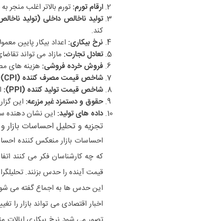
ارقام تورم:
تورم بالاتر اغلب منجر به
تولید ناخالص داخلی (تولید ناخالص
کند.
نرخ بیکاری:
اعداد بیکار پایین معمولا
تعادل تجارت:
مازاد می تواند تقاضای
فروش خرده فروشی:
هزینه های مص
شاخص قیمت مصرف کننده (CPI):
شاخص قیمت تولید کننده (PPI):
ا
حقوق و دستمزد غیر مزرعه:
این گزارش
داده های تولید:
این نشان دهنده س
تجزیه و تحلیل احساسات بازار 
احساسات بازار منعکس کننده احساس
که چه کارشناسان فکر می کنند اتف
قیمت آینده را حدس بزنند. تحلیلگرا
این حدس ها به اجماع گفته می شود
اخبار اقتصادی می تواند بازار را تغی