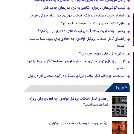
وقتی هیوندای شما به بهترین‌ها نیاز دارد؛ آرامش را به جاده برگردانید
قیمت گوشی‌های تازه‌وارد؛ نگاهی به نرخ مدل‌های جدید بازار
راهنمای خرید دستگاه وندینگ: انتخاب بهترین مدل برای فروش خودکار
لوازم استوک کامیون؛ انتخاب هوشمند یا پرخطر؟
چطور مالیات، اجرت و دلار آزاد بر قیمت طلای ۲۴ عیار اثر می‌گذارد؟
راهنمای کامل انتخاب پروفیل فولادی: چه ابعادی برای پروژه شما مناسب
است؟
آیا تزریق ژل برای صورت ضرر دارد​؟
گل یا پوچ بازی کردن هادی حجازی‌فر با قهرمان مسابقات گل یا پوچ-راهبرد
معاصر
استخدام جوشکار، کارگر ساده و اپراتور دستگاه در گروه صنعتی آفر در تهران
خبر روز
راهنمای کامل انتخاب پروفیل فولادی: چه ابعادی برای پروژه
شما مناسب است؟
بزرگ‌ترین حمله روسیه به شبکه گازی اوکراین