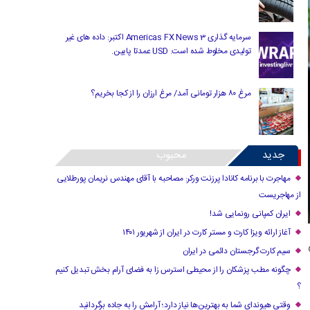
سرمایه گذاری Americas FX News 3 اکتبر: داده های غیر
تولیدی مخلوط شده است. USD عمدتا پایین.
مرغ ۸۰ هزار تومانی آمد/ مرغ ارزان را از کجا بخریم؟
جدید
محبوب
مهاجرت با برنامه کانادا پرزنت ورکر: مصاحبه با آقای مهندس نریمان پورطلایی
از مهاجریست
ایران کمپانی رونمایی شد!
آغاز ارائه ویزا کارت و مستر کارت در ایران از شهریور ۱۴۰۱
سیم کارت گرجستان دائمی در ایران
چگونه مطب پزشکان را از محیطی استرس زا به فضای آرام بخش تبدیل کنیم
؟
وقتی هیوندای شما به بهترین‌ها نیاز دارد؛ آرامش را به جاده برگردانید