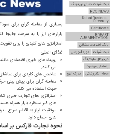
ثبت شرکت جنرال تریدینگ
RCO NEWS
Dubai Business
Directory
بسیاری از معامله گران برای سودآ
Certificate
بازارهای ارز را به سرعت جابجا ک
BREAST
AUGMENTATION
استراتژی های کلیدی را برای تقویت
بانک اطلاعات مشاغل
غذای اصلی
ثبت شرکت
دوره آموزشی
دیجیتال مارکتینگ
رویدادهای خبری اقتصادی مانند 
راهنمای مهاجرت
می کنند.
مجله الکترونیکی
مدرک ایزو
شاخص های کلیدی برای تماشای ش
معامله گران برای پیش بینی حرک
جهت استفاده می کنند.
استراتژی های تجارت خبری شانس
های غیر منتظره بازار همراه هستن
موفقیت نیاز به اقدام سریع ، ب
های اجماع دارد.
نحوه تجارت فارکس بر اساس