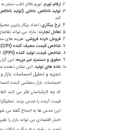
ارقام تورم:
تورم بالاتر اغلب منجر به
تولید ناخالص داخلی (تولید ناخالص
کند.
نرخ بیکاری:
اعداد بیکار پایین معمولا
تعادل تجارت:
مازاد می تواند تقاضای
فروش خرده فروشی:
هزینه های مص
شاخص قیمت مصرف کننده (CPI):
شاخص قیمت تولید کننده (PPI):
ا
حقوق و دستمزد غیر مزرعه:
این گزارش
داده های تولید:
این نشان دهنده س
تجزیه و تحلیل احساسات بازار 
احساسات بازار منعکس کننده احساس
که چه کارشناسان فکر می کنند اتف
قیمت آینده را حدس بزنند. تحلیلگرا
این حدس ها به اجماع گفته می شود
اخبار اقتصادی می تواند بازار را تغی