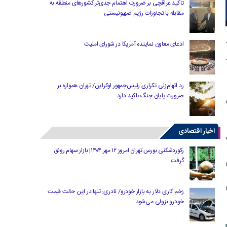
تاکید عراقچی بر ضرورت اهتمام جدی‌تر کشورهای منطقه به
مقابله با تجاوزات رژیم صهیونیستی
ادعای معاون نماینده آمریکا در شورای امنیت
رد اتهام‌زنی تکراری رئیس‌جمهور اوکراین/ تهران همواره بر
ضرورت پایان جنگ تاکید دارد
اخبار اقتصادی
رکوردشکنی بورس تهران امروز ۱۲ مهر ۱۴۰۴| بازار سهام رونق
گرفت
زخم کاری دلار به بازار خودرو/ نادری: تنها در این حالت قیمت
خودرو نزولی می‌شود