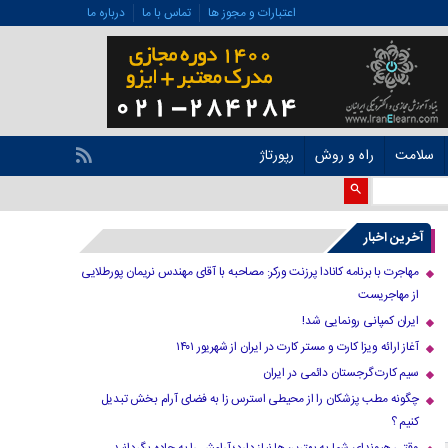
اعتبارات و مجوز ها
تماس با ما
درباره ما
سلامت
راه و روش
رپورتاژ
آخرین اخبار
مهاجرت با برنامه کانادا پرزنت ورکر: مصاحبه با آقای مهندس نریمان پورطلایی
از مهاجریست
ایران کمپانی رونمایی شد!
آغاز ارائه ویزا کارت و مستر کارت در ایران از شهریور ۱۴۰۱
سیم کارت گرجستان دائمی در ایران
چگونه مطب پزشکان را از محیطی استرس زا به فضای آرام بخش تبدیل
کنیم ؟