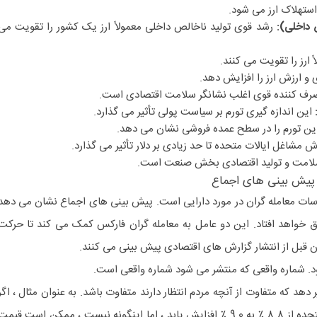
 استهلاک ارز می شود.
 داخلی):
رشد قوی تولید ناخالص داخلی معمولاً ارز یک کشور را تقویت می
ً ارز را تقویت می کنند.
 و ارزش ارز را افزایش دهد.
رف کننده قوی اغلب نشانگر سلامت اقتصادی است.
این اندازه گیری تورم بر سیاست پولی تأثیر می گذارد.
ین تورم را در سطح عمده فروشی نشان می دهد.
 مشاغل ایالات متحده تا حد زیادی بر دلار تأثیر می گذارد.
لامت و تولید اقتصادی بخش صنعت است.
و پیش بینی های اجماع
ات معامله گران در مورد دارایی است. پیش بینی های اجماع نشان می دهد
اق خواهد افتاد. این دو عامل به معامله گران فارکس کمک می کند تا حرکت
ن قبل از انتشار گزارش های اقتصادی پیش بینی می کنند.
. شماره واقعی که منتشر می شود شماره واقعی است.
یر دهد که متفاوت از آنچه مردم انتظار دارند متفاوت باشد. به عنوان مثال ، اگر
تصور می شود نرخ بیکاری ایالات متحده از 8.8 ٪ به 9.0 ٪ افزایش یابد ، اما اینگونه نیست ، ممکن است قیم