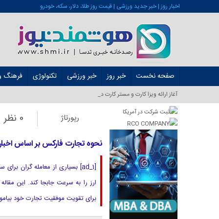
اخبار روز | خبر جدید ورزشی | قیمت روز طلا، دلار، سکه، خودرو
صفحه نخست
خبر روز
خبر ورزشی
تکنولوژی
فرهنگ و 
آغاز ارائه ویزا کارت و مستر کارت در ایران از شهریور ۱۴۰۱_
0 نظر
رپورتاژ
نحوه تجارت فارکس بر اساس اخبار
[ad_1] بسیاری از معامله گران بر
ارز را به سرعت جابجا کند. این مقال
برای تقویت موفقیت تجارت خود بیاموز