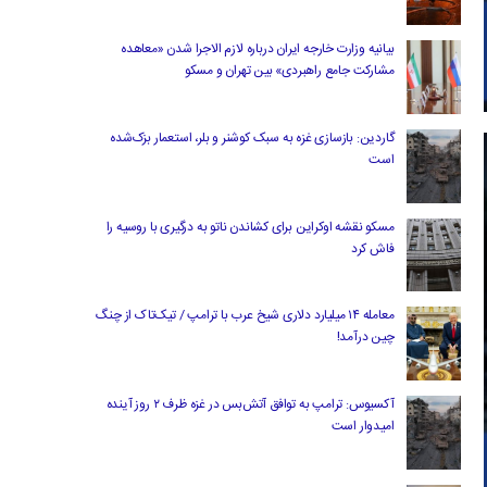
بیانیه وزارت خارجه ایران درباره لازم‌ الاجرا شدن «معاهده
مشارکت جامع راهبردی» بین تهران و مسکو
گاردین: بازسازی غزه به سبک کوشنر و بلر، استعمار بزک‌شده
است
مسکو نقشه اوکراین برای کشاندن ناتو به درگیری با روسیه را
فاش کرد
معامله ۱۴ میلیارد دلاری شیخ عرب با ترامپ / تیک‌تاک از چنگ
چین درآمد!
آکسیوس: ترامپ به توافق آتش‌بس در غزه ظرف ۲ روز آینده
امیدوار است