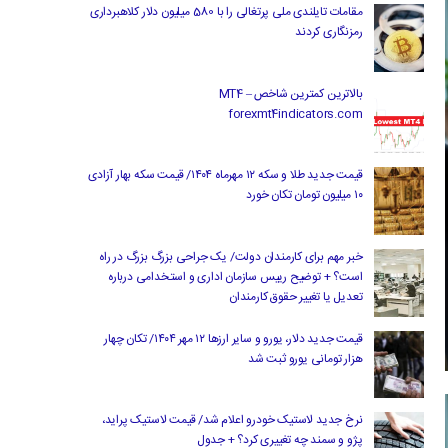
مقامات تایلندی ملی پرتغالی را با 580 میلیون دلار کلاهبرداری
رمزنگاری کردند
بالاترین کمترین شاخص MT4 –
forexmt4indicators.com
قیمت جدید طلا و سکه ۱۲ مهرماه ۱۴۰۴/ قیمت سکه بهار آزادی
۱۰ میلیون تومان تکان خورد
خبر مهم برای کارمندان دولت/ یک جراحی بزرگ بزرگ در راه
است؟ + توضیح رییس سازمان اداری و استخدامی درباره
تعدیل یا تغییر حقوق کارمندان
قیمت جدید دلار، یورو و سایر ارزها ۱۲ مهر ۱۴۰۴/ تکان چهار
هزار تومانی یورو ثبت شد
نرخ جدید لاستیک خودرو اعلام شد/ قیمت لاستیک پراید،
پژو و سمند چه تغییری کرد؟ + جدول