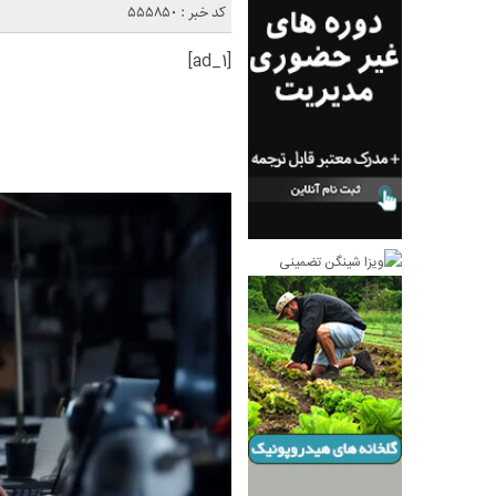
کد خبر : 555850
[ad_1]