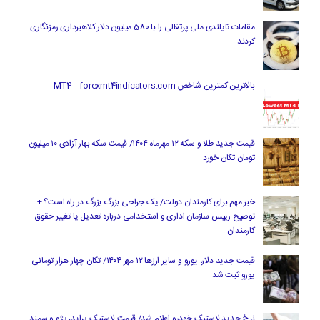
مقامات تایلندی ملی پرتغالی را با 580 میلیون دلار کلاهبرداری رمزنگاری
کردند
بالاترین کمترین شاخص MT4 – forexmt4indicators.com
قیمت جدید طلا و سکه ۱۲ مهرماه ۱۴۰۴/ قیمت سکه بهار آزادی ۱۰ میلیون
تومان تکان خورد
خبر مهم برای کارمندان دولت/ یک جراحی بزرگ بزرگ در راه است؟ +
توضیح رییس سازمان اداری و استخدامی درباره تعدیل یا تغییر حقوق
کارمندان
قیمت جدید دلار، یورو و سایر ارزها ۱۲ مهر ۱۴۰۴/ تکان چهار هزار تومانی
یورو ثبت شد
نرخ جدید لاستیک خودرو اعلام شد/ قیمت لاستیک پراید، پژو و سمند