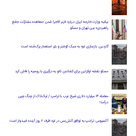
بیانیه وزارت خارجه ایران درباره لازم‌ الاجرا شدن «معاهده مشارکت جامع
راهبردی» بین تهران و مسکو
گاردین: بازسازی غزه به سبک کوشنر و بلر، استعمار بزک‌شده است
مسکو نقشه اوکراین برای کشاندن ناتو به درگیری با روسیه را فاش کرد
معامله ۱۴ میلیارد دلاری شیخ عرب با ترامپ / تیک‌تاک از چنگ چین
درآمد!
آکسیوس: ترامپ به توافق آتش‌بس در غزه ظرف ۲ روز آینده امیدوار است