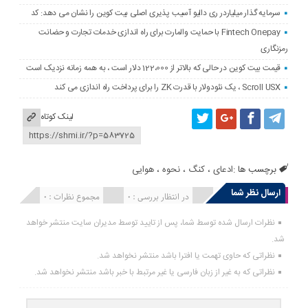
سرمایه گذار میلیاردر ری دالیو آسیب پذیری اصلی بیت کوین را نشان می دهد: کد
Fintech Onepay با حمایت والمارت برای راه اندازی خدمات تجارت و حضانت
رمزنگاری
قیمت بیت کوین در حالی که بالاتر از 122،000 دلار است ، به همه زمانه نزدیک است
Scroll USX ، یک نئودولار با قدرت ZK را برای پرداخت راه اندازی می کند
لینک کوتاه
برچسب ها :
ادعای
،
کنگ
،
نحوه
،
هوایی
ارسال نظر شما
انتشار یافته : 0
در انتظار بررسی : 0
مجموع نظرات : 0
نظرات ارسال شده توسط شما، پس از تایید توسط مدیران سایت منتشر خواهد
شد.
نظراتی که حاوی تهمت یا افترا باشد منتشر نخواهد شد.
نظراتی که به غیر از زبان فارسی یا غیر مرتبط با خبر باشد منتشر نخواهد شد.