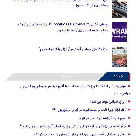
چه تغییری کرد؟ + جدول
سرمایه گذاری Americas FX News 3 اکتبر: داده های غیر تولیدی
مخلوط شده است. USD عمدتا پایین.
مرغ ۸۰ هزار تومانی آمد/ مرغ ارزان را از کجا بخریم؟
جدید
محبوب
مهاجرت با برنامه کانادا پرزنت ورکر: مصاحبه با آقای مهندس نریمان پورطلایی از
مهاجریست
ایران کمپانی رونمایی شد!
آغاز ارائه ویزا کارت و مستر کارت در ایران از شهریور ۱۴۰۱
سیم کارت گرجستان دائمی در ایران
چگونه مطب پزشکان را از محیطی استرس زا به فضای آرام بخش تبدیل کنیم ؟
وقتی هیوندای شما به بهترین‌ها نیاز دارد؛ آرامش را به جاده برگردانید