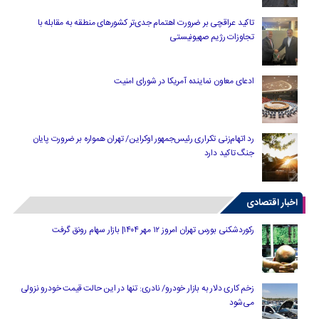
تاکید عراقچی بر ضرورت اهتمام جدی‌تر کشورهای منطقه به مقابله با
تجاوزات رژیم صهیونیستی
ادعای معاون نماینده آمریکا در شورای امنیت
رد اتهام‌زنی تکراری رئیس‌جمهور اوکراین/ تهران همواره بر ضرورت پایان
جنگ تاکید دارد
اخبار اقتصادی
رکوردشکنی بورس تهران امروز ۱۲ مهر ۱۴۰۴| بازار سهام رونق گرفت
زخم کاری دلار به بازار خودرو/ نادری: تنها در این حالت قیمت خودرو نزولی
می‌شود