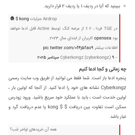
ببینید که آیا در ردیف 1 یا ردیف 2 قرار دارید.
جزئیات Airdrop
$ kong
در TGE فردا ، 2 ٪ از عرضه کنگ توسط Active قابل ادعا خواهد
بود
opensea
کاربران از ابتدای سال 2023.
اطلاعات بیشتر
pic.twitter.com/0f4j5fao9
– Cyberkongz (cyberkongz)
9 سپتامبر 2025
چه زمانی و کجا ادعا کنیم
پنجره ادعا باز است. شما فقط می توانید از طریق وب سایت رسمی
Cyberkongz نشانه های خود را ادعا کنید. از آنجا که اولین بار ،
اولین خدمت است ، باید با عملکرد خود سریع باشید. ورود زودرس
ممکن است تفاوت بین دریافت $ $ kong یا عدم دریافت گرد و
غبار باشد.
همه آن خریدهای اواخر شب؟