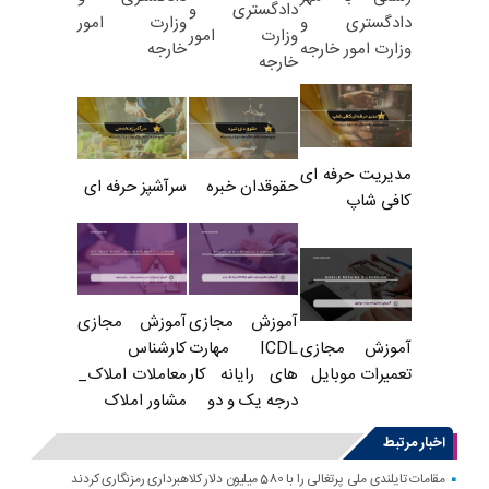
دادگستری و
وزارت امور
دادگستری و
وزارت امور
خارجه
وزارت امور خارجه
خارجه
مدیریت حرفه ای
حقوقدان خبره
سرآشپز حرفه ای
کافی شاپ
آموزش مجازی
آموزش مجازی
ICDL مهارت
کارشناس
آموزش مجازی
های رایانه کار
معاملات املاک_
تعمیرات موبایل
درجه یک و دو
مشاور املاک
اخبار مرتبط
مقامات تایلندی ملی پرتغالی را با 580 میلیون دلار کلاهبرداری رمزنگاری کردند