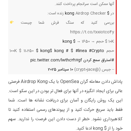
آنها ممکن است سرانجام پرداخت کنند.
در
$ kong
Airdrop Checker زنده است:
بررسی کنید که سنگ فرش شما چیست
https://t.co/txxiotco4y
10K $ حجم → 1650 →
$ kong
حجم 100K $ 11،250
#Crypto
#linea
$
#
$ kong
$ kong
#استراق سمع کردن
pic.twitter.com/lwthc2h7gf
– جیس (@crypt0jace)
10 سپتامبر 2025
پاداش دادن معامله گران OpenSea با یک Airdrop Kong فرصتی
عالی برای ایجاد انگیزه در آنها برای فعال تر بودن در این سکو است.
این یک روش رایگان و آسان برای دریافت نشانه ها است. شما
فقط باید سریع حرکت کنید و از پیوندهای رسمی استفاده کنید تا
کلاهبرداری نشود. خطر از دست دادن این فرصت را ندارید. سهم
خود را از $ kong ادعا کنید.