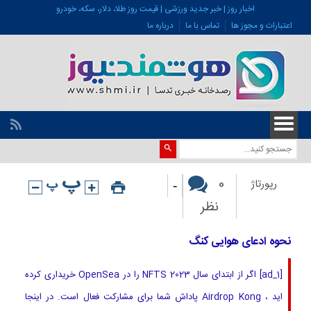
اخبار روز | خبر جدید ورزشی | قیمت روز طلا، دلار، سکه، خودرو
اعتبارات و مجوز ها
تماس با ما
درباره ما
-
0
رپورتاژ
نظر
نحوه ادعای هوایی کنگ
[ad_1] اگر از ابتدای سال 2023 NFTS را در OpenSea خریداری کرده
اید ، Airdrop Kong پاداش شما برای مشارکت فعال است. در اینجا