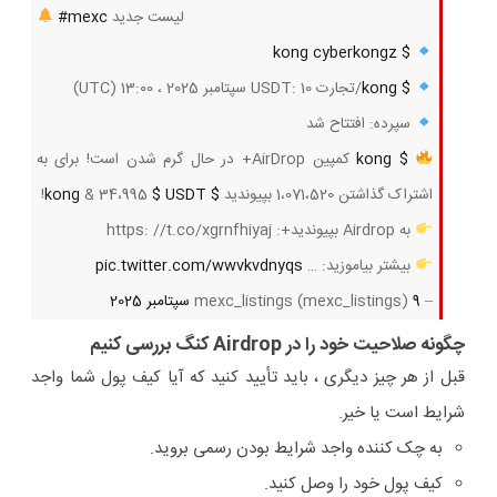
لیست جدید
#mexc
cyberkongz
$ kong
$ kong
/تجارت USDT: 10 سپتامبر 2025 ، 13:00 (UTC)
سپرده: افتتاح شد
$ kong
کمپین AirDrop+ در حال گرم شدن است! برای به
اشتراک گذاشتن 1،071،520 بپیوندید
$ kong
$ USDT
& 34،995
!
به Airdrop بپیوندید+: https: //t.co/xgrnfhiyaj
بیشتر بیاموزید: …
pic.twitter.com/wwvkvdnyqs
– mexc_listings (mexc_listings)
9 سپتامبر 2025
چگونه صلاحیت خود را در Airdrop کنگ بررسی کنیم
قبل از هر چیز دیگری ، باید تأیید کنید که آیا کیف پول شما واجد
شرایط است یا خیر.
به چک کننده واجد شرایط بودن رسمی بروید.
کیف پول خود را وصل کنید.