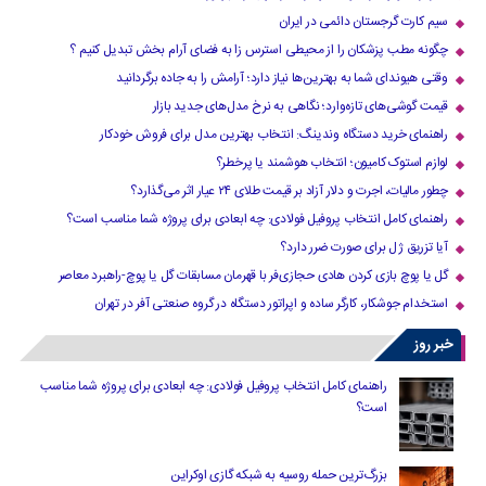
سیم کارت گرجستان دائمی در ایران
چگونه مطب پزشکان را از محیطی استرس زا به فضای آرام بخش تبدیل کنیم ؟
وقتی هیوندای شما به بهترین‌ها نیاز دارد؛ آرامش را به جاده برگردانید
قیمت گوشی‌های تازه‌وارد؛ نگاهی به نرخ مدل‌های جدید بازار
راهنمای خرید دستگاه وندینگ: انتخاب بهترین مدل برای فروش خودکار
لوازم استوک کامیون؛ انتخاب هوشمند یا پرخطر؟
چطور مالیات، اجرت و دلار آزاد بر قیمت طلای ۲۴ عیار اثر می‌گذارد؟
راهنمای کامل انتخاب پروفیل فولادی: چه ابعادی برای پروژه شما مناسب است؟
آیا تزریق ژل برای صورت ضرر دارد​؟
گل یا پوچ بازی کردن هادی حجازی‌فر با قهرمان مسابقات گل یا پوچ-راهبرد معاصر
استخدام جوشکار، کارگر ساده و اپراتور دستگاه در گروه صنعتی آفر در تهران
خبر روز
راهنمای کامل انتخاب پروفیل فولادی: چه ابعادی برای پروژه شما مناسب
است؟
بزرگ‌ترین حمله روسیه به شبکه گازی اوکراین