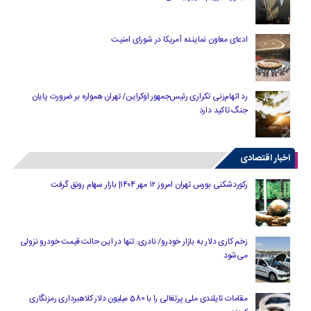
ادعای معاون نماینده آمریکا در شورای امنیت
رد اتهام‌زنی تکراری رئیس‌جمهور اوکراین/ تهران همواره بر ضرورت پایان
جنگ تاکید دارد
اخبار اقتصادی
رکوردشکنی بورس تهران امروز ۱۲ مهر ۱۴۰۴| بازار سهام رونق گرفت
زخم کاری دلار به بازار خودرو/ نادری: تنها در این حالت قیمت خودرو نزولی
می‌شود
مقامات تایلندی ملی پرتغالی را با 580 میلیون دلار کلاهبرداری رمزنگاری