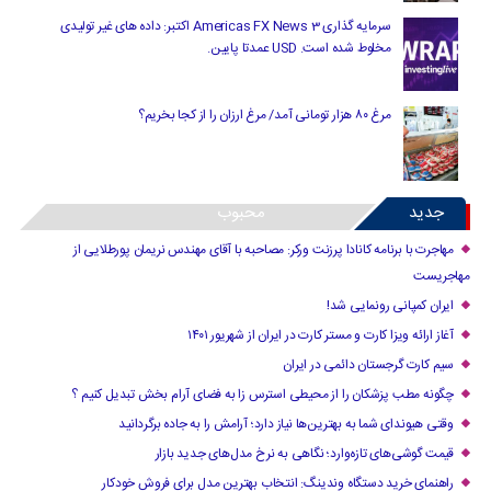
سرمایه گذاری Americas FX News 3 اکتبر: داده های غیر تولیدی
مخلوط شده است. USD عمدتا پایین.
مرغ ۸۰ هزار تومانی آمد/ مرغ ارزان را از کجا بخریم؟
جدید
محبوب
مهاجرت با برنامه کانادا پرزنت ورکر: مصاحبه با آقای مهندس نریمان پورطلایی از
مهاجریست
ایران کمپانی رونمایی شد!
آغاز ارائه ویزا کارت و مستر کارت در ایران از شهریور ۱۴۰۱
سیم کارت گرجستان دائمی در ایران
چگونه مطب پزشکان را از محیطی استرس زا به فضای آرام بخش تبدیل کنیم ؟
وقتی هیوندای شما به بهترین‌ها نیاز دارد؛ آرامش را به جاده برگردانید
قیمت گوشی‌های تازه‌وارد؛ نگاهی به نرخ مدل‌های جدید بازار
راهنمای خرید دستگاه وندینگ: انتخاب بهترین مدل برای فروش خودکار