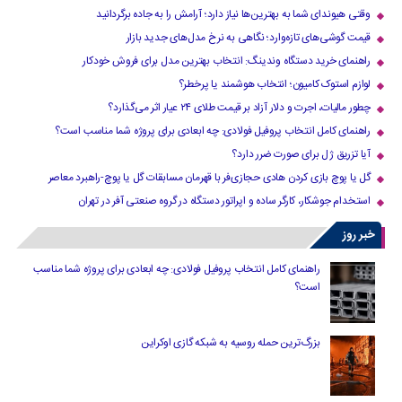
وقتی هیوندای شما به بهترین‌ها نیاز دارد؛ آرامش را به جاده برگردانید
قیمت گوشی‌های تازه‌وارد؛ نگاهی به نرخ مدل‌های جدید بازار
راهنمای خرید دستگاه وندینگ: انتخاب بهترین مدل برای فروش خودکار
لوازم استوک کامیون؛ انتخاب هوشمند یا پرخطر؟
چطور مالیات، اجرت و دلار آزاد بر قیمت طلای ۲۴ عیار اثر می‌گذارد؟
راهنمای کامل انتخاب پروفیل فولادی: چه ابعادی برای پروژه شما مناسب است؟
آیا تزریق ژل برای صورت ضرر دارد​؟
گل یا پوچ بازی کردن هادی حجازی‌فر با قهرمان مسابقات گل یا پوچ-راهبرد معاصر
استخدام جوشکار، کارگر ساده و اپراتور دستگاه در گروه صنعتی آفر در تهران
خبر روز
راهنمای کامل انتخاب پروفیل فولادی: چه ابعادی برای پروژه شما مناسب
است؟
بزرگ‌ترین حمله روسیه به شبکه گازی اوکراین