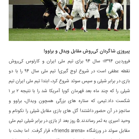
پیروزی شاگردان کی‌روش مقابل ویدال و براوو!
فروردین ۱۳۹۴؛ سال ۹۴ برای تیم ملی ایران و کارلوس کی‌روش
نقطه عطفی است در شروع اوج گیری! تیم ملی سال ۹۴ را با دو
بازی در برابر شیلی و سپس سوئد شروع کرد، ابتدا تیم ملی ایران تیم
شیلی را که چند ماه بعد قهرمان کوپا آمریکا شد را با نتیجه ۲ بر ۱
شکست داد.تیمی که ستاره های بزرگی همچون ویدال، براوو و
سانچز در آن حضور داشتند! گل های بازی مقابل شیلی را نکونام و
وحید امیری به ثمر رساندند.5 روز بعد از بازی در برابر شیلی تیم ملی
مقابل سوئد در ورزشگاه «friends arena» قرار گرفت. اما بخت با