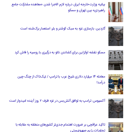
بیانیه وزارت خارجه ایران درباره لازم‌ الاجرا شدن «معاهده مشارکت جامع
راهبردی» بین تهران و مسکو
گاردین: بازسازی غزه به سبک کوشنر و بلر، استعمار بزک‌شده است
مسکو نقشه اوکراین برای کشاندن ناتو به درگیری با روسیه را فاش کرد
معامله ۱۴ میلیارد دلاری شیخ عرب با ترامپ / تیک‌تاک از چنگ چین
درآمد!
آکسیوس: ترامپ به توافق آتش‌بس در غزه ظرف ۲ روز آینده امیدوار است
تاکید عراقچی بر ضرورت اهتمام جدی‌تر کشورهای منطقه به مقابله با
تجاوزات رژیم صهیونیستی