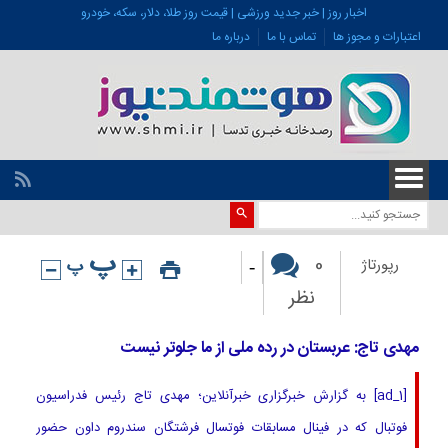
اخبار روز | خبر جدید ورزشی | قیمت روز طلا، دلار، سکه، خودرو
اعتبارات و مجوز ها
تماس با ما
درباره ما
-
0
رپورتاژ
نظر
مهدی تاج: عربستان در رده ملی از ما جلوتر نیست
[ad_1] به گزارش خبرگزاری خبرآنلاین؛ مهدی تاج رئیس فدراسیون
فوتبال که در فینال مسابقات فوتسال فرشتگان سندروم داون حضور