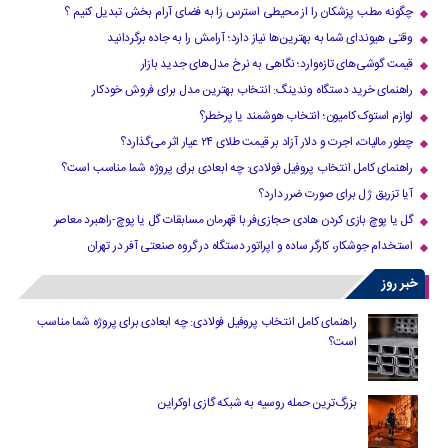
چگونه مطب پزشکان را از محیطی استرس زا به فضای آرام بخش تبدیل کنیم ؟
وقتی هیوندای شما به بهترین‌ها نیاز دارد؛ آرامش را به جاده برگردانید
قیمت گوشی‌های تازه‌وارد؛ نگاهی به نرخ مدل‌های جدید بازار
راهنمای خرید دستگاه وندینگ: انتخاب بهترین مدل برای فروش خودکار
لوازم استوک کامیون؛ انتخاب هوشمند یا پرخطر؟
چطور مالیات، اجرت و دلار آزاد بر قیمت طلای ۲۴ عیار اثر می‌گذارد؟
راهنمای کامل انتخاب پروفیل فولادی: چه ابعادی برای پروژه شما مناسب است؟
آیا تزریق ژل برای صورت ضرر دارد​؟
گل یا پوچ بازی کردن هادی حجازی‌فر با قهرمان مسابقات گل یا پوچ-راهبرد معاصر
استخدام جوشکار، کارگر ساده و اپراتور دستگاه در گروه صنعتی آفر در تهران
خبر روز
راهنمای کامل انتخاب پروفیل فولادی: چه ابعادی برای پروژه شما مناسب
است؟
بزرگ‌ترین حمله روسیه به شبکه گازی اوکراین