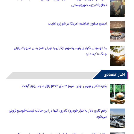
تجاوزات رژیم صهیونیستی
ادعای معاون نماینده آمریکا در شورای امنیت
رد اتهام‌زنی تکراری رئیس‌جمهور اوکراین/ تهران همواره بر ضرورت پایان
جنگ تاکید دارد
اخبار اقتصادی
رکوردشکنی بورس تهران امروز ۱۲ مهر ۱۴۰۴| بازار سهام رونق گرفت
زخم کاری دلار به بازار خودرو/ نادری: تنها در این حالت قیمت خودرو نزولی
می‌شود