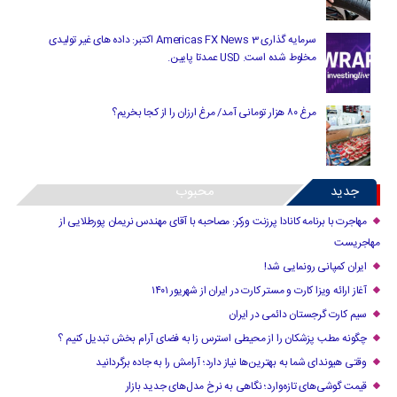
سرمایه گذاری Americas FX News 3 اکتبر: داده های غیر تولیدی
مخلوط شده است. USD عمدتا پایین.
مرغ ۸۰ هزار تومانی آمد/ مرغ ارزان را از کجا بخریم؟
جدید
محبوب
مهاجرت با برنامه کانادا پرزنت ورکر: مصاحبه با آقای مهندس نریمان پورطلایی از
مهاجریست
ایران کمپانی رونمایی شد!
آغاز ارائه ویزا کارت و مستر کارت در ایران از شهریور ۱۴۰۱
سیم کارت گرجستان دائمی در ایران
چگونه مطب پزشکان را از محیطی استرس زا به فضای آرام بخش تبدیل کنیم ؟
وقتی هیوندای شما به بهترین‌ها نیاز دارد؛ آرامش را به جاده برگردانید
قیمت گوشی‌های تازه‌وارد؛ نگاهی به نرخ مدل‌های جدید بازار