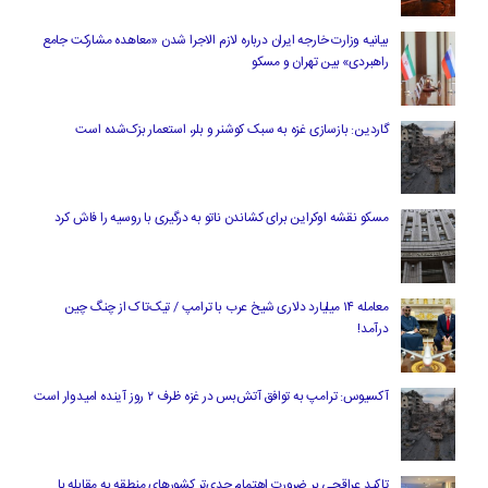
بیانیه وزارت خارجه ایران درباره لازم‌ الاجرا شدن «معاهده مشارکت جامع
راهبردی» بین تهران و مسکو
گاردین: بازسازی غزه به سبک کوشنر و بلر، استعمار بزک‌شده است
مسکو نقشه اوکراین برای کشاندن ناتو به درگیری با روسیه را فاش کرد
معامله ۱۴ میلیارد دلاری شیخ عرب با ترامپ / تیک‌تاک از چنگ چین
درآمد!
آکسیوس: ترامپ به توافق آتش‌بس در غزه ظرف ۲ روز آینده امیدوار است
تاکید عراقچی بر ضرورت اهتمام جدی‌تر کشورهای منطقه به مقابله با