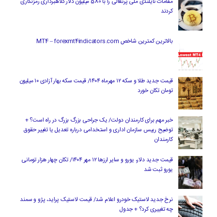
مقامات تایلندی ملی پرتغالی را با 580 میلیون دلار کلاهبرداری رمزنگاری
کردند
بالاترین کمترین شاخص MT4 – forexmt4indicators.com
قیمت جدید طلا و سکه ۱۲ مهرماه ۱۴۰۴/ قیمت سکه بهار آزادی ۱۰ میلیون
تومان تکان خورد
خبر مهم برای کارمندان دولت/ یک جراحی بزرگ بزرگ در راه است؟ +
توضیح رییس سازمان اداری و استخدامی درباره تعدیل یا تغییر حقوق
کارمندان
قیمت جدید دلار، یورو و سایر ارزها ۱۲ مهر ۱۴۰۴/ تکان چهار هزار تومانی
یورو ثبت شد
نرخ جدید لاستیک خودرو اعلام شد/ قیمت لاستیک پراید، پژو و سمند
چه تغییری کرد؟ + جدول