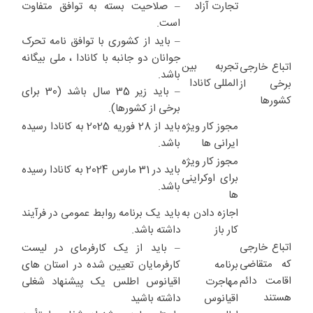
تجارت آزاد
– صلاحیت بسته به توافق متفاوت
است.
– باید از کشوری با توافق نامه تحرک
جوانان دو جانبه با کانادا ، ملی بیگانه
تجربه بین
اتباع خارجی
باشد.
المللی کانادا
برخی از
– باید زیر 35 سال باشد (30 برای
کشورها
برخی از کشورها).
مجوز کار ویژه
باید از 28 فوریه 2025 به کانادا رسیده
ایرانی ها
باشد.
مجوز کار ویژه
باید در 31 مارس 2024 به کانادا رسیده
برای اوکراینی
باشد.
ها
اجازه دادن به
باید یک برنامه روابط عمومی در فرآیند
کار باز
داشته باشد.
اتباع خارجی
– باید از یک کارفرمای در لیست
که متقاضی
برنامه
کارفرمایان تعیین شده در استان های
اقامت دائم
مهاجرت
اقیانوس اطلس یک پیشنهاد شغلی
هستند
اقیانوس
داشته باشید