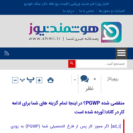
اخبار روز | خبر جدید ورزشی | قیمت روز طلا، دلار، سکه، خودرو
اعتبارات و مجوز ها
تماس با ما
درباره ما
-
0
رپورتاژ
نظر
منقضی شده PGWP؟ در اینجا تمام گزینه های شما برای ادامه
کار در کانادا آورده شده است
[ad_1] اگر مجوز کار پس از فارغ التحصیلی شما (PGWP) به زودی