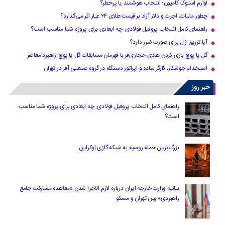
لوازم استوک کامیون؛ انتخاب هوشمند یا پرخطر؟
چطور مالیات، اجرت و دلار آزاد بر قیمت طلای ۲۴ عیار اثر می‌گذارد؟
راهنمای کامل انتخاب پروفیل فولادی: چه ابعادی برای پروژه شما مناسب است؟
آیا تزریق ژل برای صورت ضرر دارد​؟
گل یا پوچ بازی کردن هادی حجازی‌فر با قهرمان مسابقات گل یا پوچ-راهبرد معاصر
استخدام جوشکار، کارگر ساده و اپراتور دستگاه در گروه صنعتی آفر در تهران
خبر روز
راهنمای کامل انتخاب پروفیل فولادی: چه ابعادی برای پروژه شما مناسب
است؟
بزرگ‌ترین حمله روسیه به شبکه گازی اوکراین
بیانیه وزارت خارجه ایران درباره لازم‌ الاجرا شدن «معاهده مشارکت جامع
راهبردی» بین تهران و مسکو