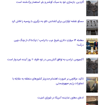
گاردین: بازسازی غزه به سبک کوشنر و بلر، استعمار بزک‌شده است
مسکو نقشه اوکراین برای کشاندن ناتو به درگیری با روسیه را فاش کرد
معامله ۱۴ میلیارد دلاری شیخ عرب با ترامپ / تیک‌تاک از چنگ چین
درآمد!
آکسیوس: ترامپ به توافق آتش‌بس در غزه ظرف ۲ روز آینده امیدوار است
تاکید عراقچی بر ضرورت اهتمام جدی‌تر کشورهای منطقه به مقابله با
تجاوزات رژیم صهیونیستی
ادعای معاون نماینده آمریکا در شورای امنیت