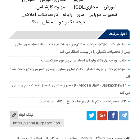
ICDL مهارت
کارشناس
آموزش مجازی
های رایانه کار
معاملات املاک_
تعمیرات موبایل
درجه یک و دو
مشاور املاک
اخبار مرتبط
بریتیش کلمبیا PNP نامزدهای بیشتری را دریافت می کند ، برنامه های بین المللی
پس از تحصیلات تکمیلی را در لیست انتظار می کند
مبانی بودجه برای تازه واردان: ایجاد روال پیرامون صورتحساب
نامزدهای کلاس تجربه کانادایی که در اولین تساوی ورودی اکسپرس اکتبر دعوت شده
اند
Moose Jaw ، Saskatchewan ، از مسیر روستایی به محل اقامت دائم رونمایی
می کند
کانادا مسیر اقامت دائم را برای مراقبان خارج از کانادا بسته است
لینک کوتاه
برچسب ها :
tfwp
،
pgwp
،
اجازه دادن به کار باز
،
اجازه کار پس از