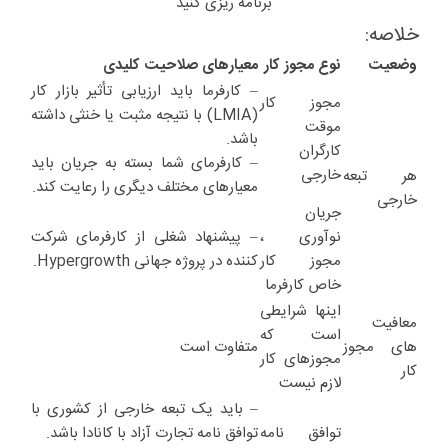
برنامه ریزی کنید
خلاصه:
وضعیت
نوع مجوز کار
معیارهای صلاحیت کلیدی
– کارفرما باید ارزیابی تأثیر بازار کار
مجوز کار
(LMIA) با نتیجه مثبت یا خنثی داشته
موقت
باشد.
کارگران
– کارفرمای شما بسته به جریان باید
خارجی
هر تبعه
معیارهای مختلف دیگری را رعایت کند.
خارجی
جریان
نوآوری ،
– پیشنهاد شغلی از کارفرمای شرکت
مجوز کار
کننده در پروژه جهانی Hypergrowth.
خاص کارفرما
اینها شرایطی
معافیت
است که
های مجوز
متفاوت است
مجوزهای کار
کار
لازم نیست
– باید یک تبعه خارجی از کشوری با
توافق نامه
توافق نامه تجارت آزاد با کانادا باشد.