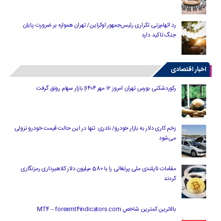
رد اتهام‌زنی تکراری رئیس‌جمهور اوکراین/ تهران همواره بر ضرورت پایان
جنگ تاکید دارد
اخبار اقتصادی
رکوردشکنی بورس تهران امروز ۱۲ مهر ۱۴۰۴| بازار سهام رونق گرفت
زخم کاری دلار به بازار خودرو/ نادری: تنها در این حالت قیمت خودرو نزولی
می‌شود
مقامات تایلندی ملی پرتغالی را با 580 میلیون دلار کلاهبرداری رمزنگاری
کردند
بالاترین کمترین شاخص MT4 – forexmt4indicators.com