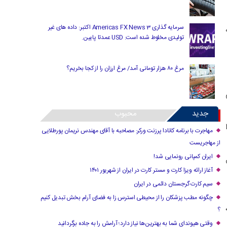
سرمایه گذاری Americas FX News 3 اکتبر: داده های غیر
تولیدی مخلوط شده است. USD عمدتا پایین.
مرغ ۸۰ هزار تومانی آمد/ مرغ ارزان را از کجا بخریم؟
جدید
محبوب
مهاجرت با برنامه کانادا پرزنت ورکر: مصاحبه با آقای مهندس نریمان پورطلایی
از مهاجریست
ایران کمپانی رونمایی شد!
آغاز ارائه ویزا کارت و مستر کارت در ایران از شهریور ۱۴۰۱
سیم کارت گرجستان دائمی در ایران
چگونه مطب پزشکان را از محیطی استرس زا به فضای آرام بخش تبدیل کنیم
؟
وقتی هیوندای شما به بهترین‌ها نیاز دارد؛ آرامش را به جاده برگردانید