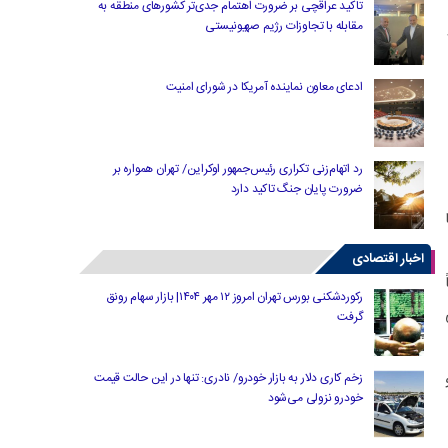
تاکید عراقچی بر ضرورت اهتمام جدی‌تر کشورهای منطقه به
مقابله با تجاوزات رژیم صهیونیستی
ادعای معاون نماینده آمریکا در شورای امنیت
رد اتهام‌زنی تکراری رئیس‌جمهور اوکراین/ تهران همواره بر
ضرورت پایان جنگ تاکید دارد
اخبار اقتصادی
رکوردشکنی بورس تهران امروز ۱۲ مهر ۱۴۰۴| بازار سهام رونق
گرفت
ال و
زخم کاری دلار به بازار خودرو/ نادری: تنها در این حالت قیمت
خودرو نزولی می‌شود