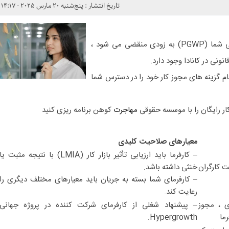
تاریخ انتشار : پنج‌شنبه 20 مارس 2025 - 14:17
اگر مجوز کار پس از فارغ التحصیلی شما (PGWP) به زودی منقضی می شود ،
ونی در کانادا وجود دارد.
ام گزینه های مجوز کار خود را در دسترس شما
ار رایگان را با موسسه حقوقی
مهاجرت
کوهن برنامه ریزی کنید
معیارهای صلاحیت کلیدی
– کارفرما باید ارزیابی تأثیر بازار کار (LMIA) با نتیجه مثبت یا
ت کارگران
خنثی داشته باشد.
– کارفرمای شما بسته به جریان باید معیارهای مختلف دیگری را
رعایت کند.
ی ، مجوز
– پیشنهاد شغلی از کارفرمای شرکت کننده در پروژه جهانی
ما
Hypergrowth.