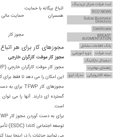
ثبت شرکت جنرال تریدینگ
اتباع بیگانه با حمایت
RCO NEWS
همسران
حمایت مالی
Dubai Business
Directory
Certificate
مجوز کار
BREAST
AUGMENTATION
بانک اطلاعات مشاغل
مجوزهای کار برای هر اتباع
ثبت شرکت
دوره آموزشی
مجوز کار موقت کارگران خارجی
دیجیتال مارکتینگ
راهنمای مهاجرت
مجله الکترونیکی
مدرک ایزو
این امکان را می دهد تا فقط برای کا
مجوزهای کار FWP
گسترده ای دارند. آنها را می توان 
است.
توسعه اجتماعی کانادا (ESDC) تأمین کند.
می توانید جزئیات را در اینجا پیدا کنی