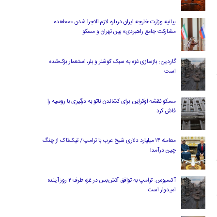
بیانیه وزارت خارجه ایران درباره لازم‌ الاجرا شدن «معاهده
مشارکت جامع راهبردی» بین تهران و مسکو
گاردین: بازسازی غزه به سبک کوشنر و بلر، استعمار بزک‌شده
است
مسکو نقشه اوکراین برای کشاندن ناتو به درگیری با روسیه را
فاش کرد
معامله ۱۴ میلیارد دلاری شیخ عرب با ترامپ / تیک‌تاک از چنگ
چین درآمد!
آکسیوس: ترامپ به توافق آتش‌بس در غزه ظرف ۲ روز آینده
امیدوار است