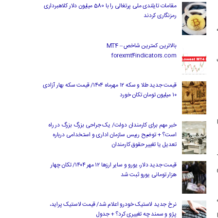
مقامات تایلندی ملی پرتغالی را با 580 میلیون دلار کلاهبرداری
رمزنگاری کردند
،
بالاترین کمترین شاخص MT4 –
forexmt4indicators.com
قیمت جدید طلا و سکه ۱۲ مهرماه ۱۴۰۴/ قیمت سکه بهار آزادی
۱۰ میلیون تومان تکان خورد
خبر مهم برای کارمندان دولت/ یک جراحی بزرگ بزرگ در راه
است؟ + توضیح رییس سازمان اداری و استخدامی درباره
تعدیل یا تغییر حقوق کارمندان
قیمت جدید دلار، یورو و سایر ارزها ۱۲ مهر ۱۴۰۴/ تکان چهار
هزار تومانی یورو ثبت شد
نرخ جدید لاستیک خودرو اعلام شد/ قیمت لاستیک پراید،
پژو و سمند چه تغییری کرد؟ + جدول