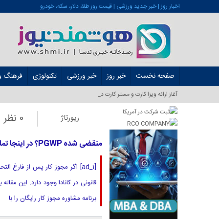
اخبار روز | خبر جدید ورزشی | قیمت روز طلا، دلار، سکه، خودرو
صفحه نخست
خبر روز
خبر ورزشی
تکنولوژی
فرهنگ و 
آغاز ارائه ویزا کارت و مستر کارت در ایران از شهریو_
0 نظر
رپورتاژ
منقضی شده PGWP؟ در اینجا تمام گزینه های شما برای ادامه کار در کانادا آورده شده است
قانونی در کانادا وجود دارد. این مقال
برنامه مشاوره مجوز کار رایگان را با