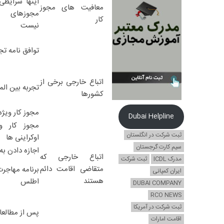
اینها شرایط
معافیت های مجوز
مجوزهای کا
کار
نیست
توافق نامه تج
اتباع خارجی برخی از
تجربه بین المل
کشورها
مجوز کار ویژه
Dubai Helpline
مجوز کار وی
ثبت شرکت در انگلستان
اوکراینی ها
سیم کارت گرجستان
اجازه دادن به 
اتباع خارجی که
مدرک ICDL
ثبت شرکت
متقاضی اقامت دائم
برنامه مهاجر
ایران کمپانی
هستند
اطلس
DUBAI COMPANY
RCO NEWS
ثبت شرکت در آمریکا
پس از مطالعا
اقامت امارات