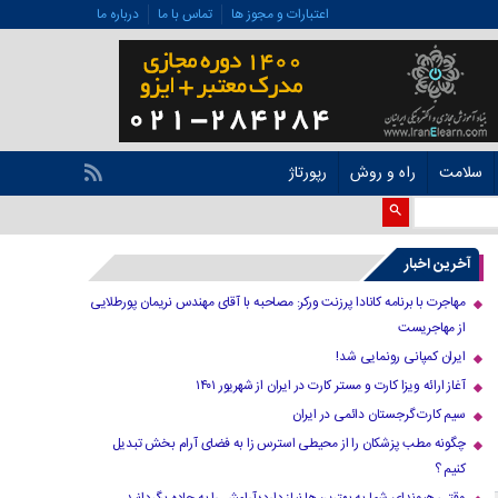
اعتبارات و مجوز ها
تماس با ما
درباره ما
سلامت
راه و روش
رپورتاژ
آخرین اخبار
مهاجرت با برنامه کانادا پرزنت ورکر: مصاحبه با آقای مهندس نریمان پورطلایی
از مهاجریست
ایران کمپانی رونمایی شد!
آغاز ارائه ویزا کارت و مستر کارت در ایران از شهریور ۱۴۰۱
سیم کارت گرجستان دائمی در ایران
چگونه مطب پزشکان را از محیطی استرس زا به فضای آرام بخش تبدیل
کنیم ؟