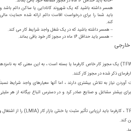
-خانه باید حداقل 16 ماه در مجوز مطالعه خود باقی بماند.
همسر داشته باشید که یک شهروند کانادایی یا ساکن دائم باشد و
باید شما را برای درخواست اقامت دائم ارائه شده حمایت مالی
کند.
– همسر داشته باشید که در یک شغل واجد شرایط کار می کند.
– همسر باید حداقل 16 ماه در مجوز کار خود باقی بماند.
 خارجی
مجوز کار موقت کارگران خارجی (TFWP) یک مجوز کار خاص کارفرما یا بسته است ، به این معنی که به نامزدها
رفرمای ذکر شده در مجوز کار کنند.
T برای به دست آوردن نیاز به تلاش بیشتری دارند ، اما آنها معیارهای واجد شرایط نسبتاً
برای بیشتر مشاغل و صنایع صادر کرد و در دسترس اتباع بیگانه از هر ملیتی
برای به دست آوردن مجوز کار TFWP ، کارفرما باید ارزیابی تأثیر مثبت یا خنثی بازار کار (LMIA) را از اشتغ
د.