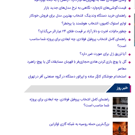
وقتی هیوندای شما به بهترین‌ها نیاز دارد؛ آرامش را به جاده برگردانید
قیمت گوشی‌های تازه‌وارد؛ نگاهی به نرخ مدل‌های جدید بازار
راهنمای خرید دستگاه وندینگ: انتخاب بهترین مدل برای فروش خودکار
لوازم استوک کامیون؛ انتخاب هوشمند یا پرخطر؟
چطور مالیات، اجرت و دلار آزاد بر قیمت طلای ۲۴ عیار اثر می‌گذارد؟
راهنمای کامل انتخاب پروفیل فولادی: چه ابعادی برای پروژه شما مناسب
است؟
آیا تزریق ژل برای صورت ضرر دارد​؟
گل یا پوچ بازی کردن هادی حجازی‌فر با قهرمان مسابقات گل یا پوچ-راهبرد
معاصر
استخدام جوشکار، کارگر ساده و اپراتور دستگاه در گروه صنعتی آفر در تهران
خبر روز
راهنمای کامل انتخاب پروفیل فولادی: چه ابعادی برای پروژه
شما مناسب است؟
بزرگ‌ترین حمله روسیه به شبکه گازی اوکراین