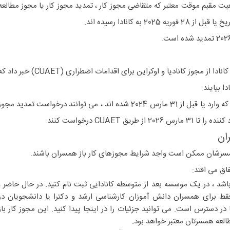
یت مقیم موقت معتبر که متقاضی مجوز کار ، تمدید مجوز کار یا مجوز مطالعه
2 به کانادا رسیده اند.
در پاسخ به حمله روسیه به اوکراین ، کانادا از مجوز کانادیا و اوکراین برای اقدامات اضطراری (CUAET) خبر د
ا بیایند.
اتباع اوکراین در حال حاضر در کانادا که وارد یا قبل از 31 مارس 2024 شده اند ، می توانند درخواست تمدید مجو
یق CUAET درخواست کنند.
ان
مسرشان ممکن است واجد شرایط مجوزهای کار باز همسران باشند.
اق می افتد:
شد ، در یک موسسه بعد از متوسطه کانادایی ثبت نام کنید. در حال حاضر ،
ط برای همسران دانش آموزان کارشناسی ارشد و دکترا یا دانشجویان در
ا در دسترس است.
می توانید جزئیات را در اینجا پیدا کنید. این مجوز کار باز
العه همسرتان معتبر خواهد بود.