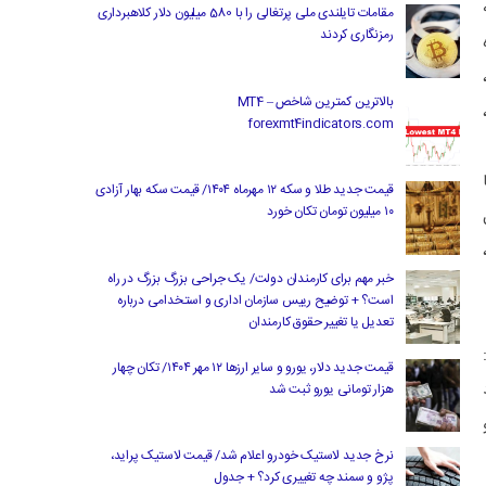
مقامات تایلندی ملی پرتغالی را با 580 میلیون دلار کلاهبرداری
رمزنگاری کردند
بالاترین کمترین شاخص MT4 –
forexmt4indicators.com
قیمت جدید طلا و سکه ۱۲ مهرماه ۱۴۰۴/ قیمت سکه بهار آزادی
۱۰ میلیون تومان تکان خورد
خبر مهم برای کارمندان دولت/ یک جراحی بزرگ بزرگ در راه
است؟ + توضیح رییس سازمان اداری و استخدامی درباره
تعدیل یا تغییر حقوق کارمندان
قیمت جدید دلار، یورو و سایر ارزها ۱۲ مهر ۱۴۰۴/ تکان چهار
هزار تومانی یورو ثبت شد
نرخ جدید لاستیک خودرو اعلام شد/ قیمت لاستیک پراید،
پژو و سمند چه تغییری کرد؟ + جدول