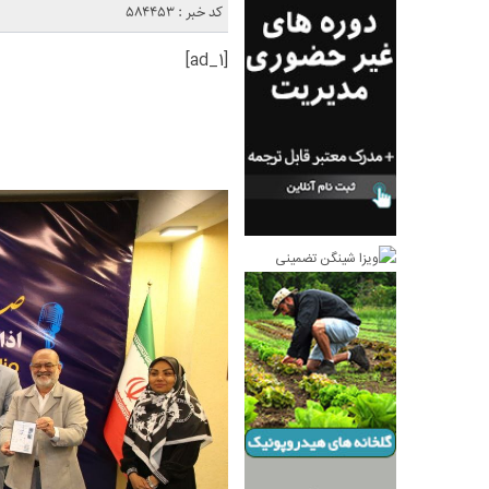
کد خبر : 584453
[ad_1]