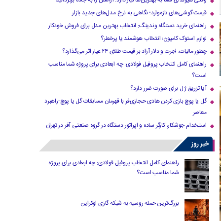
وقتی هیوندای شما به بهترین‌ها نیاز دارد؛ آرامش را به جاده برگردانید
قیمت گوشی‌های تازه‌وارد؛ نگاهی به نرخ مدل‌های جدید بازار
راهنمای خرید دستگاه وندینگ: انتخاب بهترین مدل برای فروش خودکار
لوازم استوک کامیون؛ انتخاب هوشمند یا پرخطر؟
چطور مالیات، اجرت و دلار آزاد بر قیمت طلای ۲۴ عیار اثر می‌گذارد؟
راهنمای کامل انتخاب پروفیل فولادی: چه ابعادی برای پروژه شما مناسب
است؟
آیا تزریق ژل برای صورت ضرر دارد​؟
گل یا پوچ بازی کردن هادی حجازی‌فر با قهرمان مسابقات گل یا پوچ-راهبرد
معاصر
استخدام جوشکار، کارگر ساده و اپراتور دستگاه در گروه صنعتی آفر در تهران
خبر روز
راهنمای کامل انتخاب پروفیل فولادی: چه ابعادی برای پروژه
شما مناسب است؟
بزرگ‌ترین حمله روسیه به شبکه گازی اوکراین