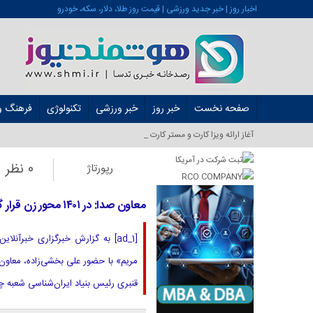
اخبار روز | خبر جدید ورزشی | قیمت روز طلا، دلار، سکه، خودرو
صفحه نخست
خبر روز
خبر ورزشی
تکنولوژی
فرهنگ و 
آغاز ارائه ویزا کارت و مستر کارت در ایران از شهریور ۱_
0 نظر
رپورتاژ
معاون صدا: در ۱۴۰۱ محور زن قرار گرفت و مسئله‌ای دروغین به حاکمیت نسبت داده شد
[ad_1] به گزارش خبرگزاری خبرآن
مریم» با حضور علی بخشی‌زاده، معاون 
قنبری رئیس بنیاد ایران‌شناسی شعبه 