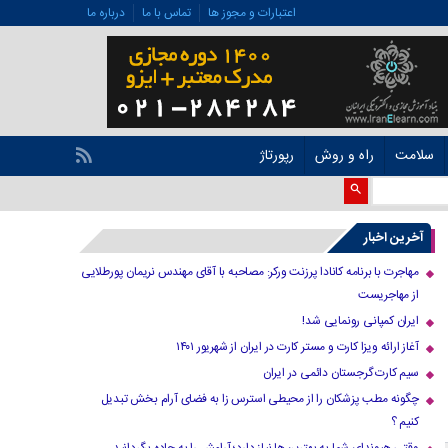
اعتبارات و مجوز ها
تماس با ما
درباره ما
سلامت
راه و روش
رپورتاژ
آخرین اخبار
مهاجرت با برنامه کانادا پرزنت ورکر: مصاحبه با آقای مهندس نریمان پورطلایی
از مهاجریست
ایران کمپانی رونمایی شد!
آغاز ارائه ویزا کارت و مستر کارت در ایران از شهریور ۱۴۰۱
سیم کارت گرجستان دائمی در ایران
چگونه مطب پزشکان را از محیطی استرس زا به فضای آرام بخش تبدیل
کنیم ؟