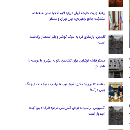
بیانیه وزارت خارجه ایران درباره لازم‌ الاجرا شدن «معاهده
مشارکت جامع راهبردی» بین تهران و مسکو
گاردین: بازسازی غزه به سبک کوشنر و بلر، استعمار بزک‌شده
است
مسکو نقشه اوکراین برای کشاندن ناتو به درگیری با روسیه را
فاش کرد
معامله ۱۴ میلیارد دلاری شیخ عرب با ترامپ / تیک‌تاک از چنگ
چین درآمد!
آکسیوس: ترامپ به توافق آتش‌بس در غزه ظرف ۲ روز آینده
امیدوار است