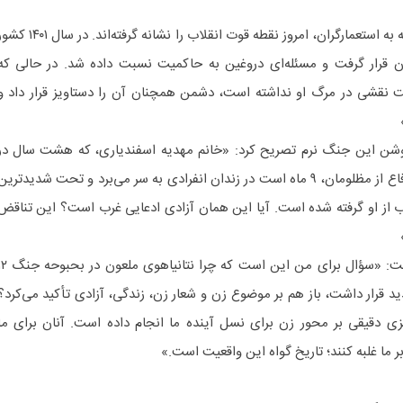
او افزود: «شبکه‌های اجتماعی وابسته به استعمارگران، امروز نقطه قوت انقلاب را نشانه گرفته‌اند. در سال
 قرار گرفت و مسئله‌ای دروغین به حاکمیت نسبت داده شد. در حالی که
ت نقشی در مرگ او نداشته است، دشمن همچنان آن را دستاویز قرار داد و
 روشن این جنگ نرم تصریح کرد: «خانم مهدیه اسفندیاری، که هشت سال در
فرانسه اقامت داشت، تنها به جرم دفاع از مظلومان، ۹ ماه است در زندان انفرادی به سر می‌برد و تحت شدیدتری
ب از او گرفته شده است. آیا این همان آزادی ادعایی غرب است؟ این تناقض
معاون صدا در ادامه تحلیل خود گفت: «سؤال برای من این است که چرا نت
د قرار داشت، باز هم بر موضوع زن و شعار زن، زندگی، آزادی تأکید می‌کرد؟
 دقیقی بر محور زن برای نسل آینده ما انجام داده است. آنان برای ما
ر ما غلبه کنند؛ تاریخ گواه این واقعیت است.»