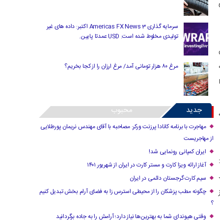
سرمایه گذاری Americas FX News 3 اکتبر: داده های غیر
تولیدی مخلوط شده است. USD عمدتا پایین.
ین
مرغ ۸۰ هزار تومانی آمد/ مرغ ارزان را از کجا بخریم؟
جدید
محبوب
مهاجرت با برنامه کانادا پرزنت ورکر: مصاحبه با آقای مهندس نریمان پورطلایی
از مهاجریست
ایران کمپانی رونمایی شد!
آغاز ارائه ویزا کارت و مستر کارت در ایران از شهریور ۱۴۰۱
سیم کارت گرجستان دائمی در ایران
چگونه مطب پزشکان را از محیطی استرس زا به فضای آرام بخش تبدیل کنیم
؟
وقتی هیوندای شما به بهترین‌ها نیاز دارد؛ آرامش را به جاده برگردانید