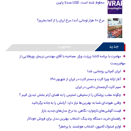
مخلوط شده است. USD عمدتا پایین.
مرغ ۸۰ هزار تومانی آمد/ مرغ ارزان را از کجا بخریم؟
جدید
محبوب
مهاجرت با برنامه کانادا پرزنت ورکر: مصاحبه با آقای مهندس نریمان پورطلایی از
مهاجریست
ایران کمپانی رونمایی شد!
آغاز ارائه ویزا کارت و مستر کارت در ایران از شهریور ۱۴۰۱
سیم کارت گرجستان دائمی در ایران
چگونه مطب پزشکان را از محیطی استرس زا به فضای آرام بخش تبدیل کنیم ؟
وقتی هیوندای شما به بهترین‌ها نیاز دارد؛ آرامش را به جاده برگردانید
قیمت گوشی‌های تازه‌وارد؛ نگاهی به نرخ مدل‌های جدید بازار
راهنمای خرید دستگاه وندینگ: انتخاب بهترین مدل برای فروش خودکار
لوازم استوک کامیون؛ انتخاب هوشمند یا پرخطر؟