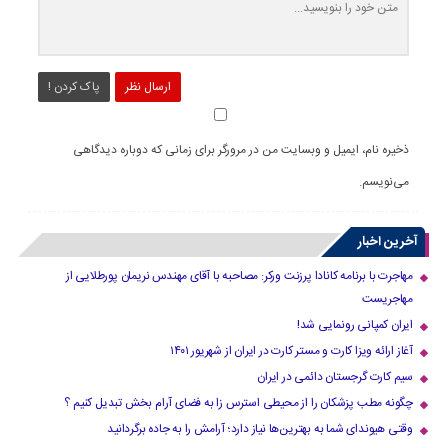
ارسال نظر
پاک کردن !
ذخیره نام، ایمیل و وبسایت من در مرورگر برای زمانی که دوباره دیدگاهی
می‌نویسم.
آخرین اخبار
مهاجرت با برنامه کانادا پرزنت ورکر: مصاحبه با آقای مهندس نریمان پورطلایی از
مهاجریست
ایران کمپانی رونمایی شد!
آغاز ارائه ویزا کارت و مستر کارت در ایران از شهریور ۱۴۰۱
سیم کارت گرجستان دائمی در ایران
چگونه مطب پزشکان را از محیطی استرس زا به فضای آرام بخش تبدیل کنیم ؟
وقتی هیوندای شما به بهترین‌ها نیاز دارد؛ آرامش را به جاده برگردانید