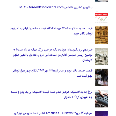
بالاترین کمترین شاخص MT4 – forexmt4indicators.com
قیمت جدید طلا و سکه ۱۲ مهرماه ۱۴۰۴/ قیمت سکه بهار آزادی ۱۰ میلیون
تومان تکان خورد
خبر مهم برای کارمندان دولت/ یک جراحی بزرگ بزرگ در راه است؟ +
توضیح رییس سازمان اداری و استخدامی درباره تعدیل یا تغییر حقوق
کارمندان
قیمت جدید دلار، یورو و سایر ارزها ۱۲ مهر ۱۴۰۴/ تکان چهار هزار تومانی
یورو ثبت شد
نرخ جدید لاستیک خودرو اعلام شد/ قیمت لاستیک پراید، پژو و سمند
چه تغییری کرد؟ + جدول
سرمایه گذاری Americas FX News 3 اکتبر: داده های غیر تولیدی