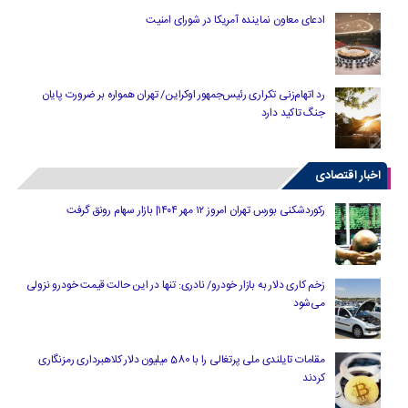
ادعای معاون نماینده آمریکا در شورای امنیت
رد اتهام‌زنی تکراری رئیس‌جمهور اوکراین/ تهران همواره بر ضرورت پایان
جنگ تاکید دارد
اخبار اقتصادی
رکوردشکنی بورس تهران امروز ۱۲ مهر ۱۴۰۴| بازار سهام رونق گرفت
زخم کاری دلار به بازار خودرو/ نادری: تنها در این حالت قیمت خودرو نزولی
می‌شود
مقامات تایلندی ملی پرتغالی را با 580 میلیون دلار کلاهبرداری رمزنگاری
کردند