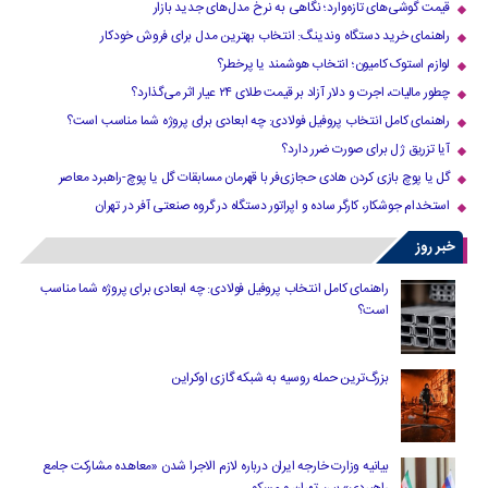
قیمت گوشی‌های تازه‌وارد؛ نگاهی به نرخ مدل‌های جدید بازار
راهنمای خرید دستگاه وندینگ: انتخاب بهترین مدل برای فروش خودکار
لوازم استوک کامیون؛ انتخاب هوشمند یا پرخطر؟
چطور مالیات، اجرت و دلار آزاد بر قیمت طلای ۲۴ عیار اثر می‌گذارد؟
راهنمای کامل انتخاب پروفیل فولادی: چه ابعادی برای پروژه شما مناسب است؟
آیا تزریق ژل برای صورت ضرر دارد​؟
گل یا پوچ بازی کردن هادی حجازی‌فر با قهرمان مسابقات گل یا پوچ-راهبرد معاصر
استخدام جوشکار، کارگر ساده و اپراتور دستگاه در گروه صنعتی آفر در تهران
خبر روز
راهنمای کامل انتخاب پروفیل فولادی: چه ابعادی برای پروژه شما مناسب
است؟
بزرگ‌ترین حمله روسیه به شبکه گازی اوکراین
بیانیه وزارت خارجه ایران درباره لازم‌ الاجرا شدن «معاهده مشارکت جامع