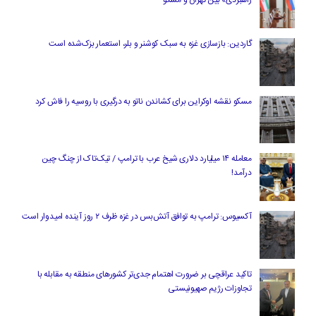
راهبردی» بین تهران و مسکو
گاردین: بازسازی غزه به سبک کوشنر و بلر، استعمار بزک‌شده است
مسکو نقشه اوکراین برای کشاندن ناتو به درگیری با روسیه را فاش کرد
معامله ۱۴ میلیارد دلاری شیخ عرب با ترامپ / تیک‌تاک از چنگ چین
درآمد!
آکسیوس: ترامپ به توافق آتش‌بس در غزه ظرف ۲ روز آینده امیدوار است
تاکید عراقچی بر ضرورت اهتمام جدی‌تر کشورهای منطقه به مقابله با
تجاوزات رژیم صهیونیستی