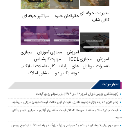
مدیریت حرفه ای
حقوقدان خبره
سرآشپز حرفه ای
کافی شاپ
آموزش مجازی
آموزش مجازی
ICDL مهارت
کارشناس
آموزش مجازی
های رایانه کار
معاملات املاک_
تعمیرات موبایل
درجه یک و دو
مشاور املاک
اخبار مرتبط
رکوردشکنی بورس تهران امروز ۱۲ مهر ۱۴۰۴| بازار سهام رونق گرفت
زخم کاری دلار به بازار خودرو/ نادری: تنها در این حالت قیمت خودرو نزولی می‌شود
قیمت جدید طلا و سکه ۱۲ مهرماه ۱۴۰۴/ قیمت سکه بهار آزادی ۱۰ میلیون تومان تکان
خورد
خبر مهم برای کارمندان دولت/ یک جراحی بزرگ بزرگ در راه است؟ + توضیح رییس