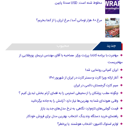
مخلوط شده است. USD عمدتا پایین.
مرغ ۸۰ هزار تومانی آمد/ مرغ ارزان را از کجا بخریم؟
جدید
محبوب
مهاجرت با برنامه کانادا پرزنت ورکر: مصاحبه با آقای مهندس نریمان پورطلایی از
مهاجریست
ایران کمپانی رونمایی شد!
آغاز ارائه ویزا کارت و مستر کارت در ایران از شهریور ۱۴۰۱
سیم کارت گرجستان دائمی در ایران
چگونه مطب پزشکان را از محیطی استرس زا به فضای آرام بخش تبدیل کنیم ؟
وقتی هیوندای شما به بهترین‌ها نیاز دارد؛ آرامش را به جاده برگردانید
قیمت گوشی‌های تازه‌وارد؛ نگاهی به نرخ مدل‌های جدید بازار
راهنمای خرید دستگاه وندینگ: انتخاب بهترین مدل برای فروش خودکار
لوازم استوک کامیون؛ انتخاب هوشمند یا پرخطر؟