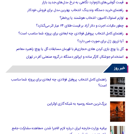
قیمت گوشی‌های تازه‌وارد؛ نگاهی به نرخ مدل‌های جدید بازار
راهنمای خرید دستگاه وندینگ: انتخاب بهترین مدل برای فروش خودکار
لوازم استوک کامیون؛ انتخاب هوشمند یا پرخطر؟
چطور مالیات، اجرت و دلار آزاد بر قیمت طلای ۲۴ عیار اثر می‌گذارد؟
راهنمای کامل انتخاب پروفیل فولادی: چه ابعادی برای پروژه شما مناسب است؟
آیا تزریق ژل برای صورت ضرر دارد​؟
گل یا پوچ بازی کردن هادی حجازی‌فر با قهرمان مسابقات گل یا پوچ-راهبرد معاصر
استخدام جوشکار، کارگر ساده و اپراتور دستگاه در گروه صنعتی آفر در تهران
خبر روز
راهنمای کامل انتخاب پروفیل فولادی: چه ابعادی برای پروژه شما مناسب
است؟
بزرگ‌ترین حمله روسیه به شبکه گازی اوکراین
بیانیه وزارت خارجه ایران درباره لازم‌ الاجرا شدن «معاهده مشارکت جامع