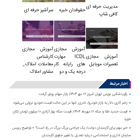
مدیریت حرفه ای
حقوقدان خبره
سرآشپز حرفه ای
کافی شاپ
آموزش مجازی
آموزش مجازی
ICDL مهارت
کارشناس
آموزش مجازی
های رایانه کار
معاملات املاک_
تعمیرات موبایل
درجه یک و دو
مشاور املاک
اخبار مرتبط
رکوردشکنی بورس تهران امروز ۱۲ مهر ۱۴۰۴| بازار سهام رونق گرفت
زخم کاری دلار به بازار خودرو/ نادری: تنها در این حالت قیمت خودرو نزولی می‌شود
قیمت جدید طلا و سکه ۱۲ مهرماه ۱۴۰۴/ قیمت سکه بهار آزادی ۱۰ میلیون تومان تکان
خورد
خبر مهم برای کارمندان دولت/ یک جراحی بزرگ بزرگ در راه است؟ + توضیح رییس
سازمان اداری و استخدامی درباره تعدیل یا تغییر حقوق کارمندان