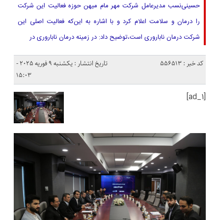
حسینی‌نسب مدیرعامل شرکت مهر مام میهن حوزه فعالیت این شرکت
را درمان و سلامت اعلام کرد و با اشاره به این‌که فعالیت اصلی این
شرکت درمان ناباروری است،توضیح داد: در زمینه درمان ناباروری در
کد خبر : 556513
تاریخ انتشار : یکشنبه 9 فوریه 2025 -
15:03
[ad_1]