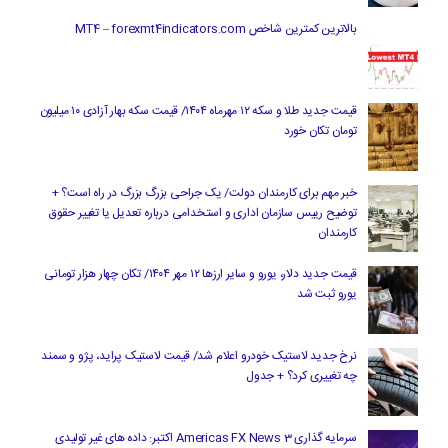
بالاترین کمترین شاخص MT4 – forexmt4indicators.com
قیمت جدید طلا و سکه ۱۲ مهرماه ۱۴۰۴/ قیمت سکه بهار آزادی ۱۰ میلیون
تومان تکان خورد
خبر مهم برای کارمندان دولت/ یک جراحی بزرگ بزرگ در راه است؟ +
توضیح رییس سازمان اداری و استخدامی درباره تعدیل یا تغییر حقوق
کارمندان
قیمت جدید دلار، یورو و سایر ارزها ۱۲ مهر ۱۴۰۴/ تکان چهار هزار تومانی
یورو ثبت شد
نرخ جدید لاستیک خودرو اعلام شد/ قیمت لاستیک پراید، پژو و سمند
چه تغییری کرد؟ + جدول
سرمایه گذاری Americas FX News 3 اکتبر: داده های غیر تولیدی