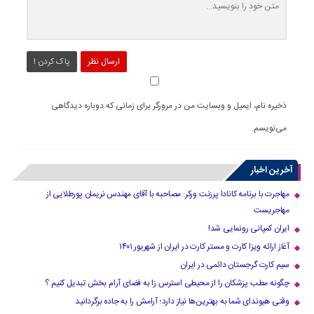
ارسال نظر
پاک کردن !
ذخیره نام، ایمیل و وبسایت من در مرورگر برای زمانی که دوباره دیدگاهی
می‌نویسم.
آخرین اخبار
مهاجرت با برنامه کانادا پرزنت ورکر: مصاحبه با آقای مهندس نریمان پورطلایی از
مهاجریست
ایران کمپانی رونمایی شد!
آغاز ارائه ویزا کارت و مستر کارت در ایران از شهریور ۱۴۰۱
سیم کارت گرجستان دائمی در ایران
چگونه مطب پزشکان را از محیطی استرس زا به فضای آرام بخش تبدیل کنیم ؟
وقتی هیوندای شما به بهترین‌ها نیاز دارد؛ آرامش را به جاده برگردانید