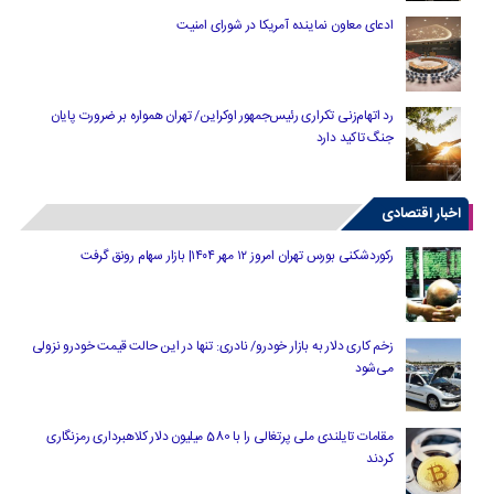
ادعای معاون نماینده آمریکا در شورای امنیت
رد اتهام‌زنی تکراری رئیس‌جمهور اوکراین/ تهران همواره بر ضرورت پایان
جنگ تاکید دارد
اخبار اقتصادی
رکوردشکنی بورس تهران امروز ۱۲ مهر ۱۴۰۴| بازار سهام رونق گرفت
زخم کاری دلار به بازار خودرو/ نادری: تنها در این حالت قیمت خودرو نزولی
می‌شود
مقامات تایلندی ملی پرتغالی را با 580 میلیون دلار کلاهبرداری رمزنگاری
کردند