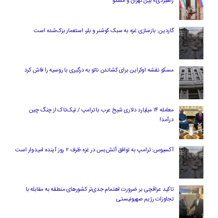
راهبردی» بین تهران و مسکو
گاردین: بازسازی غزه به سبک کوشنر و بلر، استعمار بزک‌شده است
مسکو نقشه اوکراین برای کشاندن ناتو به درگیری با روسیه را فاش کرد
معامله ۱۴ میلیارد دلاری شیخ عرب با ترامپ / تیک‌تاک از چنگ چین
درآمد!
آکسیوس: ترامپ به توافق آتش‌بس در غزه ظرف ۲ روز آینده امیدوار است
تاکید عراقچی بر ضرورت اهتمام جدی‌تر کشورهای منطقه به مقابله با
تجاوزات رژیم صهیونیستی