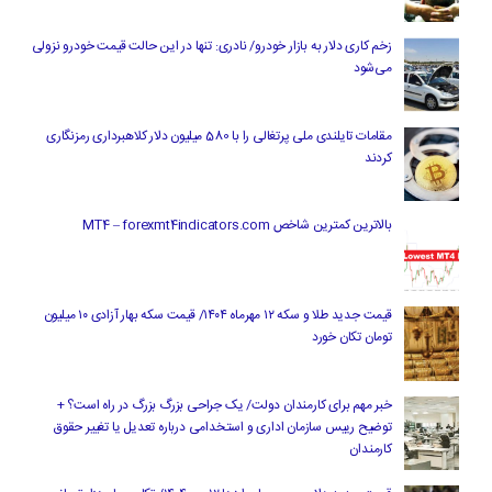
زخم کاری دلار به بازار خودرو/ نادری: تنها در این حالت قیمت خودرو نزولی
می‌شود
مقامات تایلندی ملی پرتغالی را با 580 میلیون دلار کلاهبرداری رمزنگاری
کردند
بالاترین کمترین شاخص MT4 – forexmt4indicators.com
قیمت جدید طلا و سکه ۱۲ مهرماه ۱۴۰۴/ قیمت سکه بهار آزادی ۱۰ میلیون
تومان تکان خورد
خبر مهم برای کارمندان دولت/ یک جراحی بزرگ بزرگ در راه است؟ +
توضیح رییس سازمان اداری و استخدامی درباره تعدیل یا تغییر حقوق
کارمندان