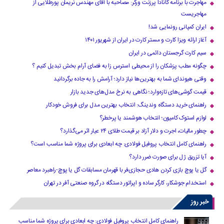
مهاجرت با برنامه کانادا پرزنت ورکر: مصاحبه با آقای مهندس نریمان پورطلایی از
مهاجریست
ایران کمپانی رونمایی شد!
آغاز ارائه ویزا کارت و مستر کارت در ایران از شهریور ۱۴۰۱
سیم کارت گرجستان دائمی در ایران
چگونه مطب پزشکان را از محیطی استرس زا به فضای آرام بخش تبدیل کنیم ؟
وقتی هیوندای شما به بهترین‌ها نیاز دارد؛ آرامش را به جاده برگردانید
قیمت گوشی‌های تازه‌وارد؛ نگاهی به نرخ مدل‌های جدید بازار
راهنمای خرید دستگاه وندینگ: انتخاب بهترین مدل برای فروش خودکار
لوازم استوک کامیون؛ انتخاب هوشمند یا پرخطر؟
چطور مالیات، اجرت و دلار آزاد بر قیمت طلای ۲۴ عیار اثر می‌گذارد؟
راهنمای کامل انتخاب پروفیل فولادی: چه ابعادی برای پروژه شما مناسب است؟
آیا تزریق ژل برای صورت ضرر دارد​؟
گل یا پوچ بازی کردن هادی حجازی‌فر با قهرمان مسابقات گل یا پوچ-راهبرد معاصر
استخدام جوشکار، کارگر ساده و اپراتور دستگاه در گروه صنعتی آفر در تهران
خبر روز
راهنمای کامل انتخاب پروفیل فولادی: چه ابعادی برای پروژه شما مناسب