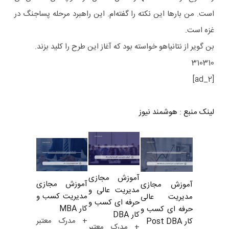
است. من بارها این نکته را گفته‌ام. این راهبرد مرحله پساجنگ در
غزه است.
بن گویر از نتانیاهو خواسته بود که آغاز این طرح را کلید بزند.
310310
[ad_2]
لینک منبع
:
هوشمند نیوز
آموزش مجازی
آموزش مجازی
آموزش مجازی
مدیریت عالی و
مدیریت کسب و
مدیریت عالی
حرفه ای کسب و
کار MBA
حرفه ای کسب و
کار DBA
+ مدرک معتبر
کار Post DBA
+ مدرک معتبر