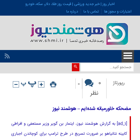
اخبار روز | خبر جدید ورزشی | قیمت روز طلا، دلار، سکه، خودرو
اعتبارات و مجوز ها
تماس با ما
درباره ما
-
0
رپورتاژ
نظر
مضحکه خاورمیانه شده‌ایم – هوشمند نیوز
[ad_1] به گزارش هوشمند نیوز، ایتمار بن گویر وزیر مستعفی و افراطی
کابینه نتانیاهو بر ضرورت تسریع در طرح ترامپ برای کوچاندن اجباری