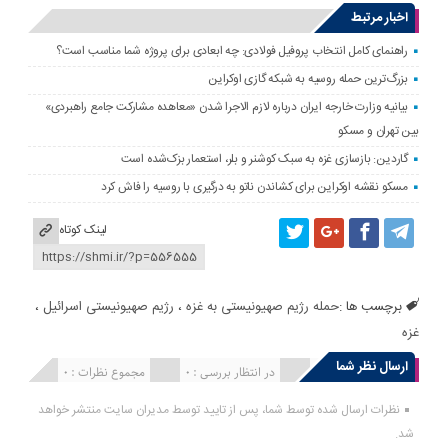
اخبار مرتبط
راهنمای کامل انتخاب پروفیل فولادی: چه ابعادی برای پروژه شما مناسب است؟
بزرگ‌ترین حمله روسیه به شبکه گازی اوکراین
بیانیه وزارت خارجه ایران درباره لازم‌ الاجرا شدن «معاهده مشارکت جامع راهبردی»
بین تهران و مسکو
گاردین: بازسازی غزه به سبک کوشنر و بلر، استعمار بزک‌شده است
مسکو نقشه اوکراین برای کشاندن ناتو به درگیری با روسیه را فاش کرد
لینک کوتاه
برچسب ها :
حمله رژیم صهیونیستی به غزه
،
رژیم صهیونیستی اسرائیل
،
غزه
ارسال نظر شما
انتشار یافته : 0
در انتظار بررسی : 0
مجموع نظرات : 0
نظرات ارسال شده توسط شما، پس از تایید توسط مدیران سایت منتشر خواهد
شد.