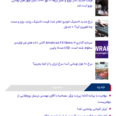
قیمت جدید دلار، یورو و سایر ارزها ۱۲ مهر ۱۴۰۴/ تکان چهار هزار تومانی
یورو ثبت شد
نرخ جدید لاستیک خودرو اعلام شد/ قیمت لاستیک پراید، پژو و سمند
چه تغییری کرد؟ + جدول
سرمایه گذاری Americas FX News 3 اکتبر: داده های غیر تولیدی
مخلوط شده است. USD عمدتا پایین.
مرغ ۸۰ هزار تومانی آمد/ مرغ ارزان را از کجا بخریم؟
جدید
محبوب
مهاجرت با برنامه کانادا پرزنت ورکر: مصاحبه با آقای مهندس نریمان پورطلایی از
مهاجریست
ایران کمپانی رونمایی شد!
آغاز ارائه ویزا کارت و مستر کارت در ایران از شهریور ۱۴۰۱