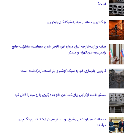
است؟
بزرگ‌ترین حمله روسیه به شبکه گازی اوکراین
بیانیه وزارت خارجه ایران درباره لازم‌ الاجرا شدن «معاهده مشارکت جامع
راهبردی» بین تهران و مسکو
گاردین: بازسازی غزه به سبک کوشنر و بلر، استعمار بزک‌شده است
مسکو نقشه اوکراین برای کشاندن ناتو به درگیری با روسیه را فاش کرد
معامله ۱۴ میلیارد دلاری شیخ عرب با ترامپ / تیک‌تاک از چنگ چین
درآمد!