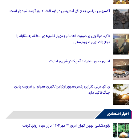
آکسیوس: ترامپ به توافق آتش‌بس در غزه ظرف ۲ روز آینده امیدوار است
تاکید عراقچی بر ضرورت اهتمام جدی‌تر کشورهای منطقه به مقابله با
تجاوزات رژیم صهیونیستی
ادعای معاون نماینده آمریکا در شورای امنیت
رد اتهام‌زنی تکراری رئیس‌جمهور اوکراین/ تهران همواره بر ضرورت پایان
جنگ تاکید دارد
اخبار اقتصادی
رکوردشکنی بورس تهران امروز ۱۲ مهر ۱۴۰۴| بازار سهام رونق گرفت