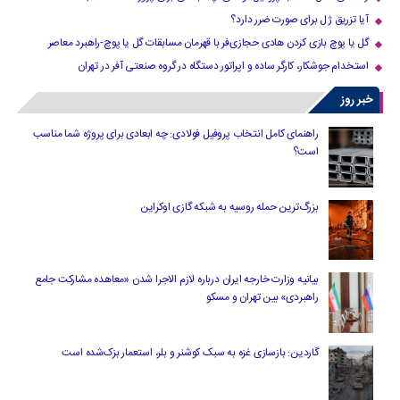
آیا تزریق ژل برای صورت ضرر دارد​؟
گل یا پوچ بازی کردن هادی حجازی‌فر با قهرمان مسابقات گل یا پوچ-راهبرد معاصر
استخدام جوشکار، کارگر ساده و اپراتور دستگاه در گروه صنعتی آفر در تهران
خبر روز
راهنمای کامل انتخاب پروفیل فولادی: چه ابعادی برای پروژه شما مناسب
است؟
بزرگ‌ترین حمله روسیه به شبکه گازی اوکراین
بیانیه وزارت خارجه ایران درباره لازم‌ الاجرا شدن «معاهده مشارکت جامع
راهبردی» بین تهران و مسکو
گاردین: بازسازی غزه به سبک کوشنر و بلر، استعمار بزک‌شده است