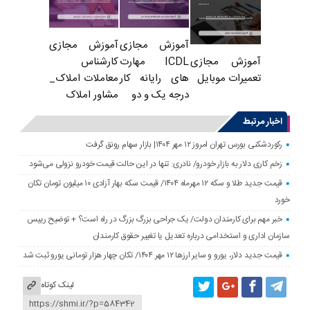
آموزش مجازی
آموزش مجازی
ICDL مهارت
کارشناس
آموزش مجازی
های رایانه کار
معاملات املاک_
تعمیرات موبایل
درجه یک و دو
مشاور املاک
اخبار مرتبط
رکوردشکنی بورس تهران امروز ۱۲ مهر ۱۴۰۴| بازار سهام رونق گرفت
زخم کاری دلار به بازار خودرو/ نادری: تنها در این حالت قیمت خودرو نزولی می‌شود
قیمت جدید طلا و سکه ۱۲ مهرماه ۱۴۰۴/ قیمت سکه بهار آزادی ۱۰ میلیون تومان تکان
خورد
خبر مهم برای کارمندان دولت/ یک جراحی بزرگ بزرگ در راه است؟ + توضیح رییس
سازمان اداری و استخدامی درباره تعدیل یا تغییر حقوق کارمندان
قیمت جدید دلار، یورو و سایر ارزها ۱۲ مهر ۱۴۰۴/ تکان چهار هزار تومانی یورو ثبت شد
لینک کوتاه