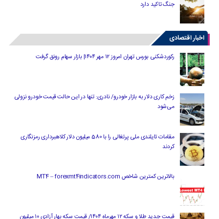
جنگ تاکید دارد
اخبار اقتصادی
رکوردشکنی بورس تهران امروز ۱۲ مهر ۱۴۰۴| بازار سهام رونق گرفت
زخم کاری دلار به بازار خودرو/ نادری: تنها در این حالت قیمت خودرو نزولی
می‌شود
مقامات تایلندی ملی پرتغالی را با 580 میلیون دلار کلاهبرداری رمزنگاری
کردند
بالاترین کمترین شاخص MT4 – forexmt4indicators.com
قیمت جدید طلا و سکه ۱۲ مهرماه ۱۴۰۴/ قیمت سکه بهار آزادی ۱۰ میلیون