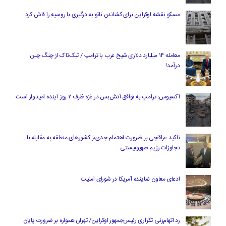
مسکو نقشه اوکراین برای کشاندن ناتو به درگیری با روسیه را فاش کرد
معامله ۱۴ میلیارد دلاری شیخ عرب با ترامپ / تیک‌تاک از چنگ چین
درآمد!
آکسیوس: ترامپ به توافق آتش‌بس در غزه ظرف ۲ روز آینده امیدوار است
تاکید عراقچی بر ضرورت اهتمام جدی‌تر کشورهای منطقه به مقابله با
تجاوزات رژیم صهیونیستی
ادعای معاون نماینده آمریکا در شورای امنیت
رد اتهام‌زنی تکراری رئیس‌جمهور اوکراین/ تهران همواره بر ضرورت پایان