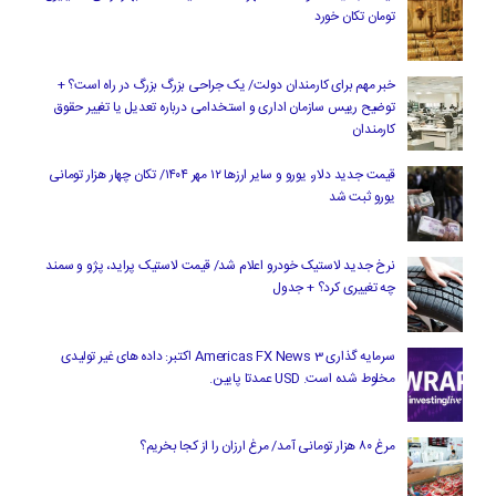
تومان تکان خورد
خبر مهم برای کارمندان دولت/ یک جراحی بزرگ بزرگ در راه است؟ +
توضیح رییس سازمان اداری و استخدامی درباره تعدیل یا تغییر حقوق
کارمندان
قیمت جدید دلار، یورو و سایر ارزها ۱۲ مهر ۱۴۰۴/ تکان چهار هزار تومانی
یورو ثبت شد
نرخ جدید لاستیک خودرو اعلام شد/ قیمت لاستیک پراید، پژو و سمند
چه تغییری کرد؟ + جدول
سرمایه گذاری Americas FX News 3 اکتبر: داده های غیر تولیدی
مخلوط شده است. USD عمدتا پایین.
مرغ ۸۰ هزار تومانی آمد/ مرغ ارزان را از کجا بخریم؟