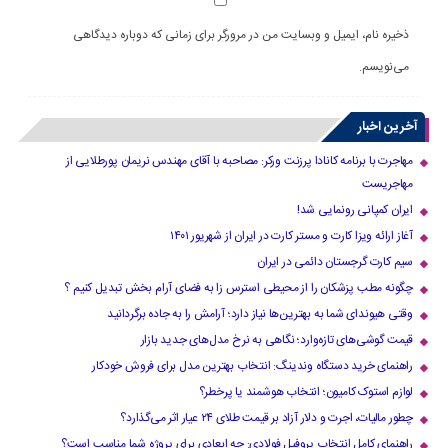
ذخیره نام، ایمیل و وبسایت من در مرورگر برای زمانی که دوباره دیدگاهی
می‌نویسم.
آخرین اخبار
مهاجرت با برنامه کانادا پرزنت ورکر: مصاحبه با آقای مهندس نریمان پورطلایی از
مهاجریست
ایران کمپانی رونمایی شد!
آغاز ارائه ویزا کارت و مستر کارت در ایران از شهریور ۱۴۰۱
سیم کارت گرجستان دائمی در ایران
چگونه مطب پزشکان را از محیطی استرس زا به فضای آرام بخش تبدیل کنیم ؟
وقتی هیوندای شما به بهترین‌ها نیاز دارد؛ آرامش را به جاده برگردانید
قیمت گوشی‌های تازه‌وارد؛ نگاهی به نرخ مدل‌های جدید بازار
راهنمای خرید دستگاه وندینگ: انتخاب بهترین مدل برای فروش خودکار
لوازم استوک کامیون؛ انتخاب هوشمند یا پرخطر؟
چطور مالیات، اجرت و دلار آزاد بر قیمت طلای ۲۴ عیار اثر می‌گذارد؟
راهنمای کامل انتخاب پروفیل فولادی: چه ابعادی برای پروژه شما مناسب است؟