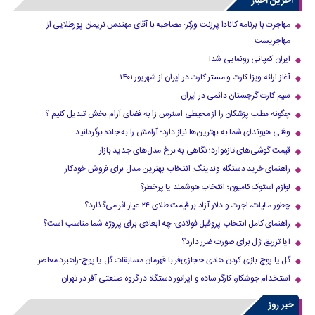
آخرین اخبار
مهاجرت با برنامه کانادا پرزنت ورکر: مصاحبه با آقای مهندس نریمان پورطلایی از
مهاجریست
ایران کمپانی رونمایی شد!
آغاز ارائه ویزا کارت و مستر کارت در ایران از شهریور ۱۴۰۱
سیم کارت گرجستان دائمی در ایران
چگونه مطب پزشکان را از محیطی استرس زا به فضای آرام بخش تبدیل کنیم ؟
وقتی هیوندای شما به بهترین‌ها نیاز دارد؛ آرامش را به جاده برگردانید
قیمت گوشی‌های تازه‌وارد؛ نگاهی به نرخ مدل‌های جدید بازار
راهنمای خرید دستگاه وندینگ: انتخاب بهترین مدل برای فروش خودکار
لوازم استوک کامیون؛ انتخاب هوشمند یا پرخطر؟
چطور مالیات، اجرت و دلار آزاد بر قیمت طلای ۲۴ عیار اثر می‌گذارد؟
راهنمای کامل انتخاب پروفیل فولادی: چه ابعادی برای پروژه شما مناسب است؟
آیا تزریق ژل برای صورت ضرر دارد​؟
گل یا پوچ بازی کردن هادی حجازی‌فر با قهرمان مسابقات گل یا پوچ-راهبرد معاصر
استخدام جوشکار، کارگر ساده و اپراتور دستگاه در گروه صنعتی آفر در تهران
خبر روز