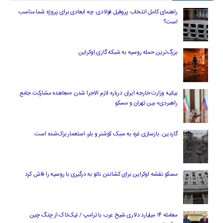
راهنمای کامل انتخاب پروفیل فولادی: چه ابعادی برای پروژه شما مناسب
است؟
بزرگ‌ترین حمله روسیه به شبکه گازی اوکراین
بیانیه وزارت خارجه ایران درباره لازم‌ الاجرا شدن «معاهده مشارکت جامع
راهبردی» بین تهران و مسکو
گاردین: بازسازی غزه به سبک کوشنر و بلر، استعمار بزک‌شده است
مسکو نقشه اوکراین برای کشاندن ناتو به درگیری با روسیه را فاش کرد
معامله ۱۴ میلیارد دلاری شیخ عرب با ترامپ / تیک‌تاک از چنگ چین