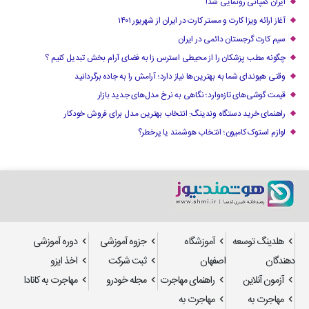
ایران کمپانی رونمایی شد!
آغاز ارائه ویزا کارت و مستر کارت در ایران از شهریور ۱۴۰۱
سیم کارت گرجستان دائمی در ایران
چگونه مطب پزشکان را از محیطی استرس زا به فضای آرام بخش تبدیل کنیم ؟
وقتی هیوندای شما به بهترین‌ها نیاز دارد؛ آرامش را به جاده برگردانید
قیمت گوشی‌های تازه‌وارد؛ نگاهی به نرخ مدل‌های جدید بازار
راهنمای خرید دستگاه وندینگ: انتخاب بهترین مدل برای فروش خودکار
لوازم استوک کامیون؛ انتخاب هوشمند یا پرخطر؟
هلدینگ توسعه
آموزشگاه
جزوه آموزشی
دوره آموزشی
دهندگان
اصفهان
ثبت شرکت
اخذ ایزو
آزمون آنلاین
راهنمای مهاجرت
مجله خودرو
مهاجرت به کانادا
مهاجرت به
مهاجرت به