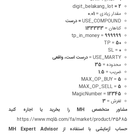
digit_belakang_lot
= 2
مقدار زیادی =
0.01
USE_COMPOUND
= درست
کتاهان =
133333
tp_in_money =
999999
TP =
50
SL =
0
USE_MARTY =
درست است، واقعی
محدوده =
35
ضریب =
1.5
MAX_OP_BUY =
5
MAX_OP_SELL =
5
MagicNumber =
12345
لغزش =
3
مشاور متخصص MH را بخرید یا اجاره کنید
https://www.mql5.com/fa/market/product/35685
حساب آزمایشی با استفاده از MH Expert Advisor