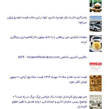
زخم کاری دلار به بازار خودرو/ نادری: تنها در این حالت قیمت خودرو نزولی
می‌شود
مقامات تایلندی ملی پرتغالی را با 580 میلیون دلار کلاهبرداری رمزنگاری
کردند
بالاترین کمترین شاخص MT4 – forexmt4indicators.com
قیمت جدید طلا و سکه ۱۲ مهرماه ۱۴۰۴/ قیمت سکه بهار آزادی ۱۰ میلیون
تومان تکان خورد
خبر مهم برای کارمندان دولت/ یک جراحی بزرگ بزرگ در راه است؟ +
توضیح رییس سازمان اداری و استخدامی درباره تعدیل یا تغییر حقوق
کارمندان