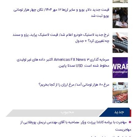
قیمت جدید دلار، یورو و سایر ارزها ۱۲ مهر ۱۴۰۴/ تکان چهار هزار تومانی
یورو ثبت شد
نرخ جدید لاستیک خودرو اعلام شد/ قیمت لاستیک پراید، پژو و سمند
چه تغییری کرد؟ + جدول
سرمایه گذاری Americas FX News 3 اکتبر: داده های غیر تولیدی
مخلوط شده است. USD عمدتا پایین.
مرغ ۸۰ هزار تومانی آمد/ مرغ ارزان را از کجا بخریم؟
جدید
محبوب
مهاجرت با برنامه کانادا پرزنت ورکر: مصاحبه با آقای مهندس نریمان پورطلایی از
مهاجریست