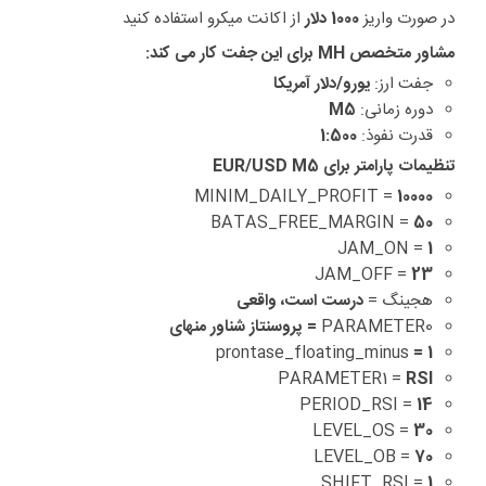
در صورت واریز
1000 دلار
از اکانت میکرو استفاده کنید
مشاور متخصص MH برای این جفت کار می کند:
جفت ارز:
یورو/دلار آمریکا
دوره زمانی:
M5
قدرت نفوذ:
1:500
تنظیمات پارامتر برای EUR/USD M5
MINIM_DAILY_PROFIT =
10000
BATAS_FREE_MARGIN =
50
JAM_ON =
1
JAM_OFF =
23
هجینگ =
درست است، واقعی
PARAMETER0
=
پروسنتاز شناور منهای
prontase_floating_minus
= 1
PARAMETER1 =
RSI
PERIOD_RSI =
14
LEVEL_OS =
30
LEVEL_OB =
70
SHIFT_RSI =
1