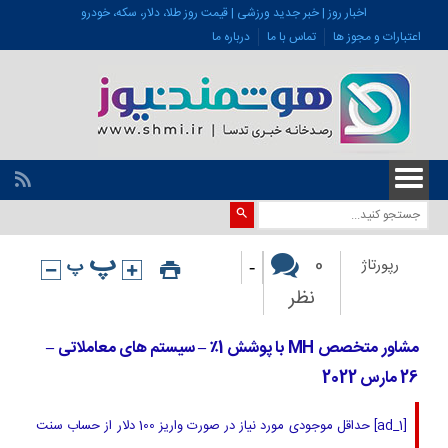
اخبار روز | خبر جدید ورزشی | قیمت روز طلا، دلار، سکه، خودرو
اعتبارات و مجوز ها
تماس با ما
درباره ما
-
0
رپورتاژ
نظر
مشاور متخصص MH با پوشش 1٪ – سیستم های معاملاتی –
26 مارس 2022
[ad_1] حداقل موجودی مورد نیاز در صورت واریز 100 دلار از حساب سنت