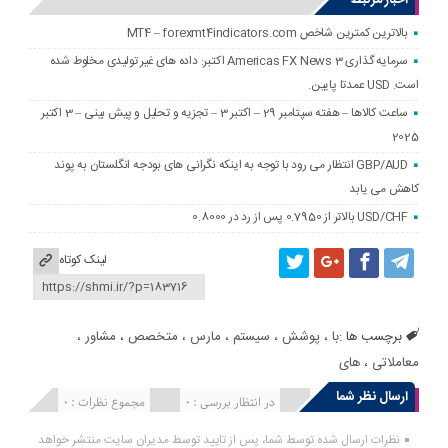
بالاترین کمترین شاخص MT4 – forexmt4indicators.com
سرمایه گذاری Americas FX News 3 اکتبر: داده های غیر تولیدی مخلوط شده
است. USD عمدتا پایین.
ساعت کالاها – هفته سپتامبر 29 – اکتبر 3 – تجزیه و تحلیل و پیش بینی – 3 اکتبر
2025
GBP/AUD انتظار می رود با توجه به اینکه نگرانی های بودجه انگلستان به پوند
کاهش می یابد
USD/CHF بالاتر از 0.7950 پس از رد در 0.8000
لینک کوتاه
برچسب ها :
با
،
پوشش
،
سیستم
،
مارس
،
متخصص
،
مشاور
،
معاملاتی
،
های
ارسال نظر شما
انتشار یافته : 0
در انتظار بررسی : 0
مجموع نظرات : 0
نظرات ارسال شده توسط شما، پس از تایید توسط مدیران سایت منتشر خواهد