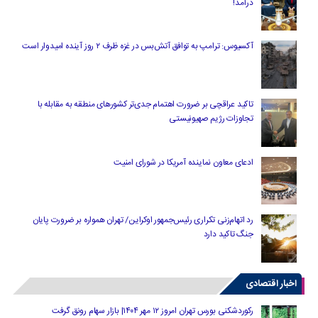
درآمد!
آکسیوس: ترامپ به توافق آتش‌بس در غزه ظرف ۲ روز آینده امیدوار است
تاکید عراقچی بر ضرورت اهتمام جدی‌تر کشورهای منطقه به مقابله با
تجاوزات رژیم صهیونیستی
ادعای معاون نماینده آمریکا در شورای امنیت
رد اتهام‌زنی تکراری رئیس‌جمهور اوکراین/ تهران همواره بر ضرورت پایان
جنگ تاکید دارد
اخبار اقتصادی
رکوردشکنی بورس تهران امروز ۱۲ مهر ۱۴۰۴| بازار سهام رونق گرفت