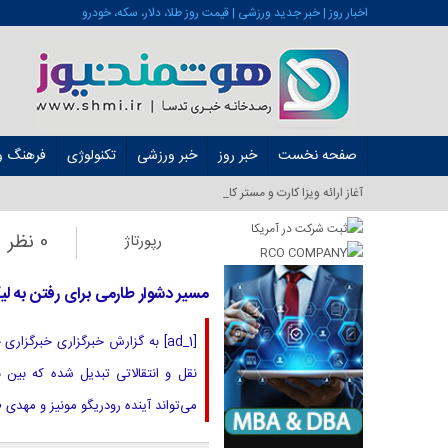
اخبار روز | خبر جدید ورزشی | قیمت روز طلا، دلار، سکه، خودرو
صفحه نخست
خبر روز
خبر ورزشی
تکنولوژی
فرهنگ و 
آغاز ارائه ویزا کارت و مستر کارت در ایران از ش_
0 نظر
رپورتاژ
مسیر دشوار طارمی برای رفتن به لی
نقل و انتقالاتی تبدیل شده که بین با
می‌تواند آینده رودریگو مونیز و مهدی