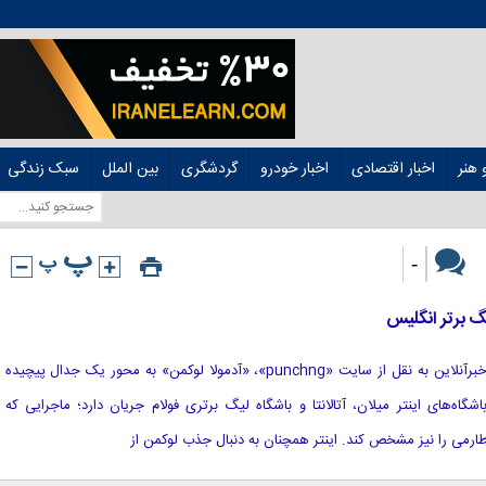
هنر
اخبار اقتصادی
اخبار خودرو
گردشگری
بین الملل
سبک زندگی
-
گ برتر انگلیس
[ad_1] به گزارش خبرگزاری خبرگزاری خبرآنلاین به نقل از سایت «punchng»، «آدمولا لوکمن» به محور یک جدال پیچیده
شگاه‌های اینتر میلان، آتالانتا و باشگاه لیگ برتری فولام جریان دارد؛ ماجرایی که
 طارمی را نیز مشخص کند. اینتر همچنان به دنبال جذب لوکمن از