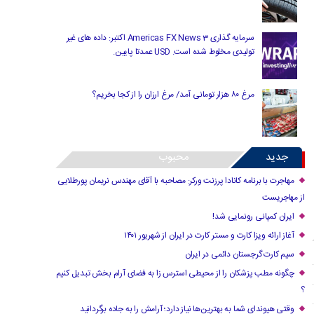
سرمایه گذاری Americas FX News 3 اکتبر: داده های غیر
تولیدی مخلوط شده است. USD عمدتا پایین.
مرغ ۸۰ هزار تومانی آمد/ مرغ ارزان را از کجا بخریم؟
جدید
محبوب
مهاجرت با برنامه کانادا پرزنت ورکر: مصاحبه با آقای مهندس نریمان پورطلایی
از مهاجریست
ایران کمپانی رونمایی شد!
آغاز ارائه ویزا کارت و مستر کارت در ایران از شهریور ۱۴۰۱
سیم کارت گرجستان دائمی در ایران
چگونه مطب پزشکان را از محیطی استرس زا به فضای آرام بخش تبدیل کنیم
؟
وقتی هیوندای شما به بهترین‌ها نیاز دارد؛ آرامش را به جاده برگردانید