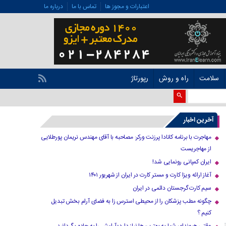
اعتبارات و مجوز ها
تماس با ما
درباره ما
سلامت
راه و روش
رپورتاژ
آخرین اخبار
مهاجرت با برنامه کانادا پرزنت ورکر: مصاحبه با آقای مهندس نریمان پورطلایی
از مهاجریست
ایران کمپانی رونمایی شد!
آغاز ارائه ویزا کارت و مستر کارت در ایران از شهریور ۱۴۰۱
سیم کارت گرجستان دائمی در ایران
چگونه مطب پزشکان را از محیطی استرس زا به فضای آرام بخش تبدیل
کنیم ؟