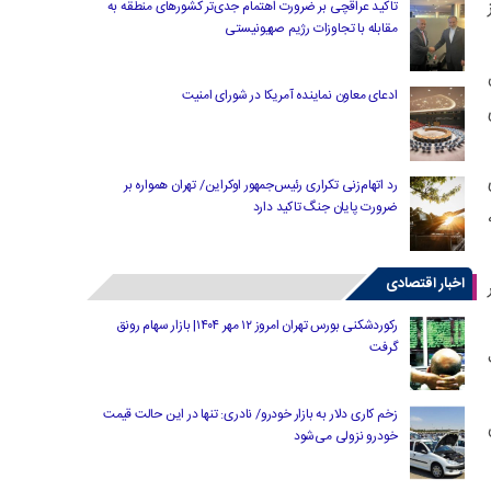
تاکید عراقچی بر ضرورت اهتمام جدی‌تر کشورهای منطقه به
مقابله با تجاوزات رژیم صهیونیستی
ادعای معاون نماینده آمریکا در شورای امنیت
رد اتهام‌زنی تکراری رئیس‌جمهور اوکراین/ تهران همواره بر
ضرورت پایان جنگ تاکید دارد
اخبار اقتصادی
رکوردشکنی بورس تهران امروز ۱۲ مهر ۱۴۰۴| بازار سهام رونق
گرفت
زخم کاری دلار به بازار خودرو/ نادری: تنها در این حالت قیمت
۵ میلیون
خودرو نزولی می‌شود