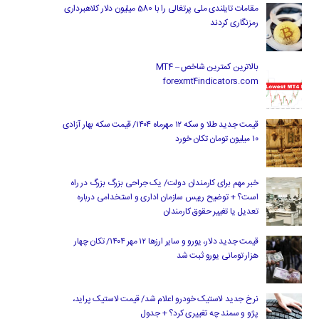
مقامات تایلندی ملی پرتغالی را با 580 میلیون دلار کلاهبرداری
رمزنگاری کردند
بالاترین کمترین شاخص MT4 –
forexmt4indicators.com
قیمت جدید طلا و سکه ۱۲ مهرماه ۱۴۰۴/ قیمت سکه بهار آزادی
۱۰ میلیون تومان تکان خورد
خبر مهم برای کارمندان دولت/ یک جراحی بزرگ بزرگ در راه
است؟ + توضیح رییس سازمان اداری و استخدامی درباره
تعدیل یا تغییر حقوق کارمندان
قیمت جدید دلار، یورو و سایر ارزها ۱۲ مهر ۱۴۰۴/ تکان چهار
هزار تومانی یورو ثبت شد
نرخ جدید لاستیک خودرو اعلام شد/ قیمت لاستیک پراید،
پژو و سمند چه تغییری کرد؟ + جدول