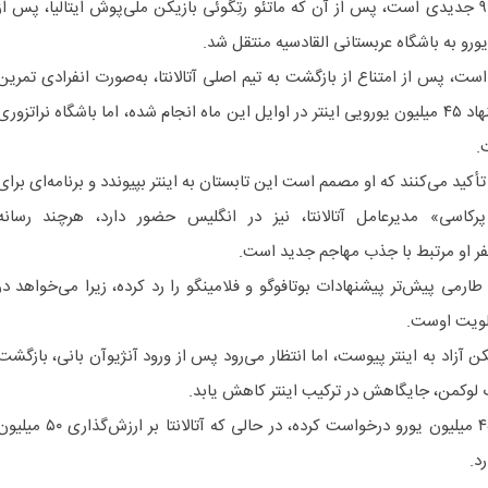
تیم برگامویی به دنبال جذب شماره ۹ جدیدی است، پس از آن که ماتئو رتِگوئی بازیکن ملی‌پوش ایتالیا، پس از
ت، پس از امتناع از بازگشت به تیم اصلی آتالانتا، به‌صورت انفرادی تمرین
می‌کند. این اقدام او پس از رد پیشنهاد ۴۵ میلیون یورویی اینتر در اوایل این ماه انجام شده، اما باشگاه نراتزوری
.
أکید می‌کنند که او مصمم است این تابستان به اینتر بپیوندد و برنامه‌ای برای
پرکاسی» مدیرعامل آتالانتا، نیز در انگلیس حضور دارد، هرچند رسانه
Calci نیز نوشت: طارمی پیش‌تر پیشنهادات بوتافوگو و فلامینگو را رد کرده، زیرا می‌خواهد در
اولویت اوست.
ن آزاد به اینتر پیوست، اما انتظار می‌رود پس از ورود آنژیوآن بانی، بازگشت
ب لوکمن، جایگاهش در ترکیب اینتر کاهش یابد.
فولام گفته می‌شود که برای مونیز ۴۵ میلیون یورو درخواست کرده، در حالی که آتالانتا بر ارزش‌گذاری ۰
د.