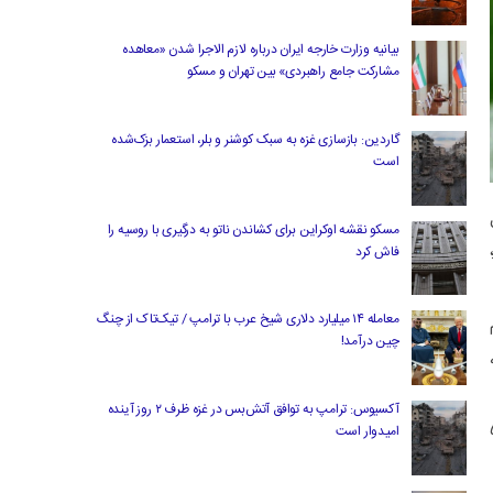
بیانیه وزارت خارجه ایران درباره لازم‌ الاجرا شدن «معاهده
مشارکت جامع راهبردی» بین تهران و مسکو
گاردین: بازسازی غزه به سبک کوشنر و بلر، استعمار بزک‌شده
است
ل
مسکو نقشه اوکراین برای کشاندن ناتو به درگیری با روسیه را
فاش کرد
معامله ۱۴ میلیارد دلاری شیخ عرب با ترامپ / تیک‌تاک از چنگ
چین درآمد!
آکسیوس: ترامپ به توافق آتش‌بس در غزه ظرف ۲ روز آینده
 یورویی شامل ۳۵ میلیون یورو به‌علاوه ۵
امیدوار است