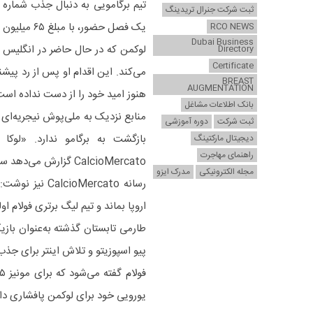
ثبت شرکت جنرال تریدینگ
یک فصل حضور، با مبلغ ۶۵ میلیون یورو به باشگاه عربستانی القادسیه منتقل شد.
RCO NEWS
Dubai Business
لوکمن که در حال حاضر در انگلیس اس
Directory
Certificate
BREAST
AUGMENTATION
هنوز امید خود را از دست نداده است
بانک اطلاعات مشاغل
منابع نزدیک به ملی‌پوش نیجریه‌ای ت
ثبت شرکت
دوره آموزشی
بازگشت به برگامو ندارد. «لوکا 
دیجیتال مارکتینگ
راهنمای مهاجرت
CalcioMercato گزارش می‌دهد سفر او مرتبط با جذب مهاجم جدید است.
مجله الکترونیکی
مدرک ایزو
رسانه oMercato
اروپا بماند و تیم لیگ برتری فولام 
طارمی تابستان گذشته به‌عنوان بازیک
پیو اسپوزیتو و تلاش اینتر برای جذ
یورویی خود برای لوکمن پافشاری دار