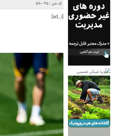
کد خبر : 580095
[ad_1]