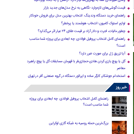
وقتی هیوندای شما به بهترین‌ها نیاز دارد؛ آرامش را به جاده برگردانید
قیمت گوشی‌های تازه‌وارد؛ نگاهی به نرخ مدل‌های جدید بازار
راهنمای خرید دستگاه وندینگ: انتخاب بهترین مدل برای فروش خودکار
لوازم استوک کامیون؛ انتخاب هوشمند یا پرخطر؟
چطور مالیات، اجرت و دلار آزاد بر قیمت طلای ۲۴ عیار اثر می‌گذارد؟
راهنمای کامل انتخاب پروفیل فولادی: چه ابعادی برای پروژه شما مناسب
است؟
آیا تزریق ژل برای صورت ضرر دارد​؟
گل یا پوچ بازی کردن هادی حجازی‌فر با قهرمان مسابقات گل یا پوچ-راهبرد
معاصر
استخدام جوشکار، کارگر ساده و اپراتور دستگاه در گروه صنعتی آفر در تهران
خبر روز
راهنمای کامل انتخاب پروفیل فولادی: چه ابعادی برای پروژه
شما مناسب است؟
بزرگ‌ترین حمله روسیه به شبکه گازی اوکراین