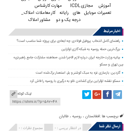
ICDL مهارت
کارشناس
آموزش مجازی
های رایانه کار
معاملات املاک_
تعمیرات موبایل
درجه یک و دو
مشاور املاک
اخبار مرتبط
راهنمای کامل انتخاب پروفیل فولادی: چه ابعادی برای پروژه شما مناسب است؟
بزرگ‌ترین حمله روسیه به شبکه گازی اوکراین
بیانیه وزارت خارجه ایران درباره لازم‌ الاجرا شدن «معاهده مشارکت جامع راهبردی»
بین تهران و مسکو
گاردین: بازسازی غزه به سبک کوشنر و بلر، استعمار بزک‌شده است
مسکو نقشه اوکراین برای کشاندن ناتو به درگیری با روسیه را فاش کرد
لینک کوتاه
برچسب ها :
افغانستان
،
روسیه
،
طالبان
ارسال نظر شما
انتشار یافته : 0
در انتظار بررسی : 0
مجموع نظرات : 0