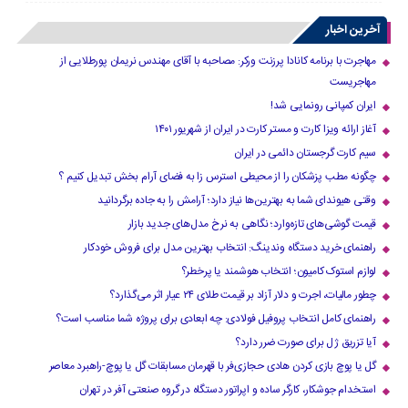
آخرین اخبار
مهاجرت با برنامه کانادا پرزنت ورکر: مصاحبه با آقای مهندس نریمان پورطلایی از
مهاجریست
ایران کمپانی رونمایی شد!
آغاز ارائه ویزا کارت و مستر کارت در ایران از شهریور ۱۴۰۱
سیم کارت گرجستان دائمی در ایران
چگونه مطب پزشکان را از محیطی استرس زا به فضای آرام بخش تبدیل کنیم ؟
وقتی هیوندای شما به بهترین‌ها نیاز دارد؛ آرامش را به جاده برگردانید
قیمت گوشی‌های تازه‌وارد؛ نگاهی به نرخ مدل‌های جدید بازار
راهنمای خرید دستگاه وندینگ: انتخاب بهترین مدل برای فروش خودکار
لوازم استوک کامیون؛ انتخاب هوشمند یا پرخطر؟
چطور مالیات، اجرت و دلار آزاد بر قیمت طلای ۲۴ عیار اثر می‌گذارد؟
راهنمای کامل انتخاب پروفیل فولادی: چه ابعادی برای پروژه شما مناسب است؟
آیا تزریق ژل برای صورت ضرر دارد​؟
گل یا پوچ بازی کردن هادی حجازی‌فر با قهرمان مسابقات گل یا پوچ-راهبرد معاصر
استخدام جوشکار، کارگر ساده و اپراتور دستگاه در گروه صنعتی آفر در تهران