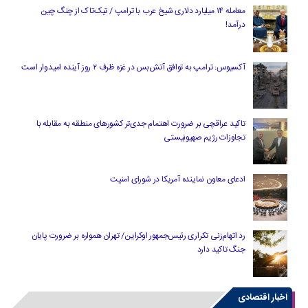
معامله ۱۴ میلیارد دلاری شیخ عرب با ترامپ / تیک‌تاک از چنگ چین
درآمد!
آکسیوس: ترامپ به توافق آتش‌بس در غزه ظرف ۲ روز آینده امیدوار است
تاکید عراقچی بر ضرورت اهتمام جدی‌تر کشورهای منطقه به مقابله با
تجاوزات رژیم صهیونیستی
ادعای معاون نماینده آمریکا در شورای امنیت
رد اتهام‌زنی تکراری رئیس‌جمهور اوکراین/ تهران همواره بر ضرورت پایان
جنگ تاکید دارد
اخبار اقتصادی