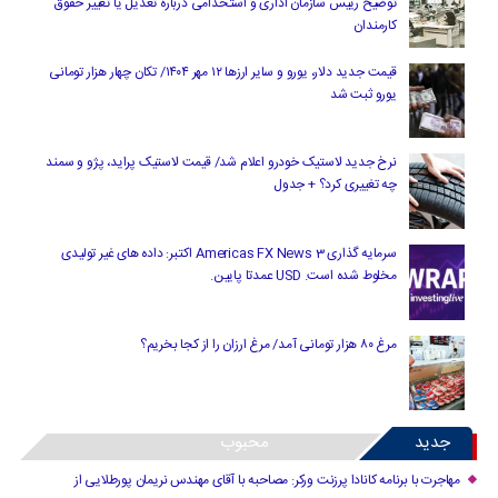
توضیح رییس سازمان اداری و استخدامی درباره تعدیل یا تغییر حقوق
کارمندان
قیمت جدید دلار، یورو و سایر ارزها ۱۲ مهر ۱۴۰۴/ تکان چهار هزار تومانی
یورو ثبت شد
نرخ جدید لاستیک خودرو اعلام شد/ قیمت لاستیک پراید، پژو و سمند
چه تغییری کرد؟ + جدول
سرمایه گذاری Americas FX News 3 اکتبر: داده های غیر تولیدی
مخلوط شده است. USD عمدتا پایین.
مرغ ۸۰ هزار تومانی آمد/ مرغ ارزان را از کجا بخریم؟
جدید
محبوب
مهاجرت با برنامه کانادا پرزنت ورکر: مصاحبه با آقای مهندس نریمان پورطلایی از