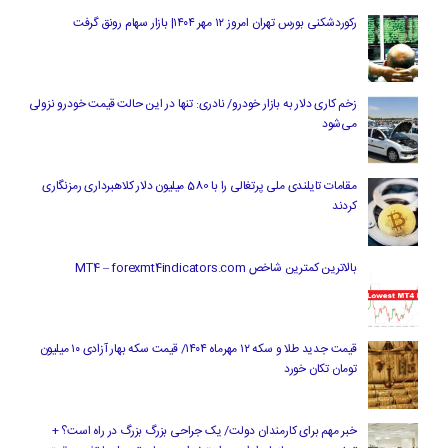
رکوردشکنی بورس تهران امروز ۱۲ مهر ۱۴۰۴| بازار سهام رونق گرفت
زخم کاری دلار به بازار خودرو/ نادری: تنها در این حالت قیمت خودرو نزولی
می‌شود
مقامات تایلندی ملی پرتغالی را با 580 میلیون دلار کلاهبرداری رمزنگاری
کردند
بالاترین کمترین شاخص MT4 – forexmt4indicators.com
قیمت جدید طلا و سکه ۱۲ مهرماه ۱۴۰۴/ قیمت سکه بهار آزادی ۱۰ میلیون
تومان تکان خورد
خبر مهم برای کارمندان دولت/ یک جراحی بزرگ بزرگ در راه است؟ +