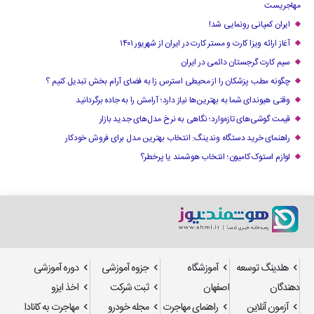
مهاجریست
ایران کمپانی رونمایی شد!
آغاز ارائه ویزا کارت و مستر کارت در ایران از شهریور ۱۴۰۱
سیم کارت گرجستان دائمی در ایران
چگونه مطب پزشکان را از محیطی استرس زا به فضای آرام بخش تبدیل کنیم ؟
وقتی هیوندای شما به بهترین‌ها نیاز دارد؛ آرامش را به جاده برگردانید
قیمت گوشی‌های تازه‌وارد؛ نگاهی به نرخ مدل‌های جدید بازار
راهنمای خرید دستگاه وندینگ: انتخاب بهترین مدل برای فروش خودکار
لوازم استوک کامیون؛ انتخاب هوشمند یا پرخطر؟
هلدینگ توسعه
آموزشگاه
جزوه آموزشی
دوره آموزشی
دهندگان
اصفهان
ثبت شرکت
اخذ ایزو
آزمون آنلاین
راهنمای مهاجرت
مجله خودرو
مهاجرت به کانادا