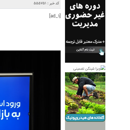
کد خبر : 555751
[ad_1]