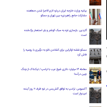
بیانیه وزارت خارجه ایران درباره لازم‌ الاجرا شدن «معاهده
مشارکت جامع راهبردی» بین تهران و مسکو
گاردین: بازسازی غزه به سبک کوشنر و بلر، استعمار بزک‌شده
است
مسکو نقشه اوکراین برای کشاندن ناتو به درگیری با روسیه را
فاش کرد
معامله ۱۴ میلیارد دلاری شیخ عرب با ترامپ / تیک‌تاک از چنگ
چین درآمد!
آکسیوس: ترامپ به توافق آتش‌بس در غزه ظرف ۲ روز آینده
امیدوار است