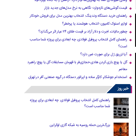
وقتی هیوندای شما به بهترین‌ها نیاز دارد؛ آرامش را به جاده برگردانید
قیمت گوشی‌های تازه‌وارد؛ نگاهی به نرخ مدل‌های جدید بازار
راهنمای خرید دستگاه وندینگ: انتخاب بهترین مدل برای فروش خودکار
لوازم استوک کامیون؛ انتخاب هوشمند یا پرخطر؟
چطور مالیات، اجرت و دلار آزاد بر قیمت طلای ۲۴ عیار اثر می‌گذارد؟
راهنمای کامل انتخاب پروفیل فولادی: چه ابعادی برای پروژه شما مناسب
است؟
آیا تزریق ژل برای صورت ضرر دارد​؟
گل یا پوچ بازی کردن هادی حجازی‌فر با قهرمان مسابقات گل یا پوچ-راهبرد
معاصر
استخدام جوشکار، کارگر ساده و اپراتور دستگاه در گروه صنعتی آفر در تهران
خبر روز
راهنمای کامل انتخاب پروفیل فولادی: چه ابعادی برای پروژه
شما مناسب است؟
بزرگ‌ترین حمله روسیه به شبکه گازی اوکراین