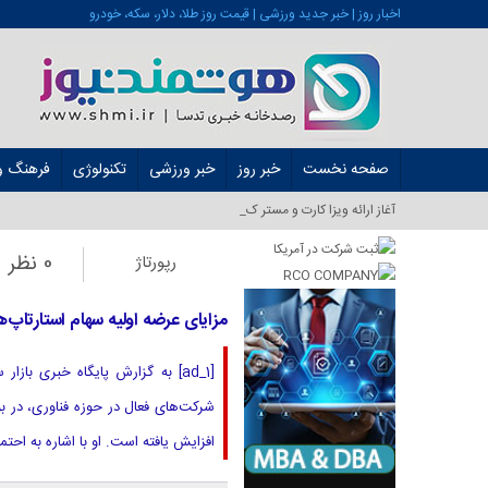
اخبار روز | خبر جدید ورزشی | قیمت روز طلا، دلار، سکه، خودرو
صفحه نخست
خبر روز
خبر ورزشی
تکنولوژی
فرهنگ و 
آغاز ارائه ویزا کارت و مستر کارت در ایران _
0 نظر
رپورتاژ
مزایای عرضه اولیه سهام استارتاپ‌ه
[ad_1] به گزارش پایگاه خبری با
شرکت‌های فعال در حوزه فناوری، در ب
افزایش یافته است. او با اشاره به اح