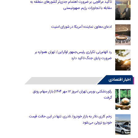
تاکید عراقچی بر ضرورت اهتمام جدی‌تر کشورهای منطقه به
مقابله با تجاوزات رژیم صهیونیستی
ادعای معاون نماینده آمریکا در شورای امنیت
رد اتهام‌زنی تکراری رئیس‌جمهور اوکراین/ تهران همواره بر
ضرورت پایان جنگ تاکید دارد
اخبار اقتصادی
رکوردشکنی بورس تهران امروز ۱۲ مهر ۱۴۰۴| بازار سهام رونق
گرفت
زخم کاری دلار به بازار خودرو/ نادری: تنها در این حالت قیمت
خودرو نزولی می‌شود