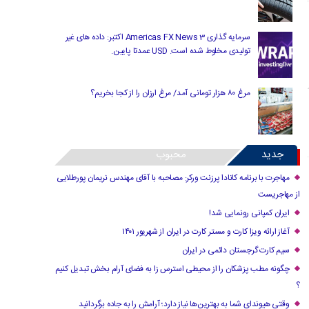
سرمایه گذاری Americas FX News 3 اکتبر: داده های غیر
تولیدی مخلوط شده است. USD عمدتا پایین.
مرغ ۸۰ هزار تومانی آمد/ مرغ ارزان را از کجا بخریم؟
جدید
محبوب
مهاجرت با برنامه کانادا پرزنت ورکر: مصاحبه با آقای مهندس نریمان پورطلایی
از مهاجریست
ایران کمپانی رونمایی شد!
آغاز ارائه ویزا کارت و مستر کارت در ایران از شهریور ۱۴۰۱
سیم کارت گرجستان دائمی در ایران
چگونه مطب پزشکان را از محیطی استرس زا به فضای آرام بخش تبدیل کنیم
؟
وقتی هیوندای شما به بهترین‌ها نیاز دارد؛ آرامش را به جاده برگردانید