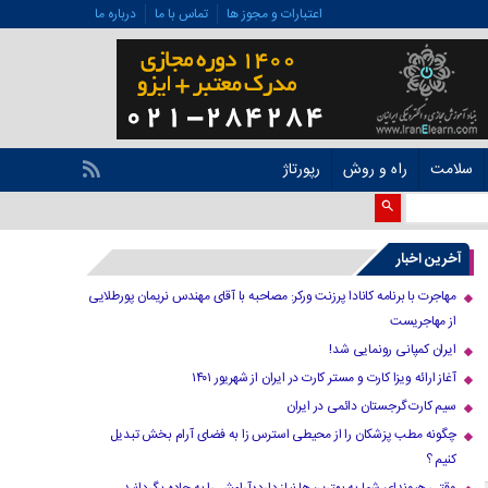
اعتبارات و مجوز ها
تماس با ما
درباره ما
سلامت
راه و روش
رپورتاژ
آخرین اخبار
مهاجرت با برنامه کانادا پرزنت ورکر: مصاحبه با آقای مهندس نریمان پورطلایی
از مهاجریست
ایران کمپانی رونمایی شد!
آغاز ارائه ویزا کارت و مستر کارت در ایران از شهریور ۱۴۰۱
سیم کارت گرجستان دائمی در ایران
چگونه مطب پزشکان را از محیطی استرس زا به فضای آرام بخش تبدیل
کنیم ؟