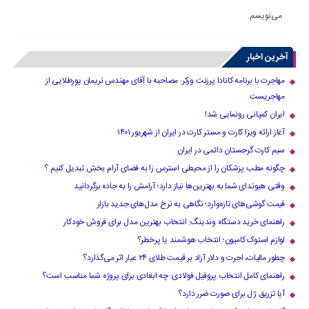
می‌نویسم.
آخرین اخبار
مهاجرت با برنامه کانادا پرزنت ورکر: مصاحبه با آقای مهندس نریمان پورطلایی از
مهاجریست
ایران کمپانی رونمایی شد!
آغاز ارائه ویزا کارت و مستر کارت در ایران از شهریور ۱۴۰۱
سیم کارت گرجستان دائمی در ایران
چگونه مطب پزشکان را از محیطی استرس زا به فضای آرام بخش تبدیل کنیم ؟
وقتی هیوندای شما به بهترین‌ها نیاز دارد؛ آرامش را به جاده برگردانید
قیمت گوشی‌های تازه‌وارد؛ نگاهی به نرخ مدل‌های جدید بازار
راهنمای خرید دستگاه وندینگ: انتخاب بهترین مدل برای فروش خودکار
لوازم استوک کامیون؛ انتخاب هوشمند یا پرخطر؟
چطور مالیات، اجرت و دلار آزاد بر قیمت طلای ۲۴ عیار اثر می‌گذارد؟
راهنمای کامل انتخاب پروفیل فولادی: چه ابعادی برای پروژه شما مناسب است؟
آیا تزریق ژل برای صورت ضرر دارد​؟