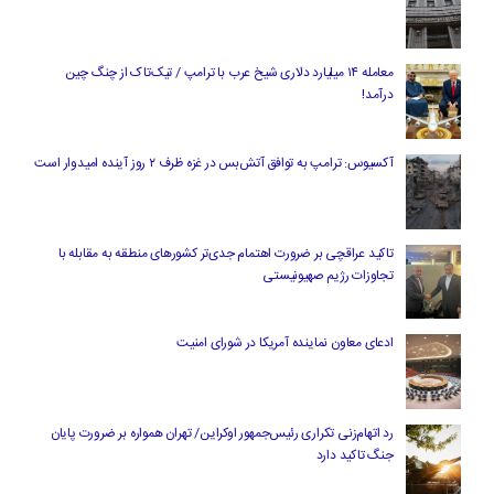
معامله ۱۴ میلیارد دلاری شیخ عرب با ترامپ / تیک‌تاک از چنگ چین
درآمد!
آکسیوس: ترامپ به توافق آتش‌بس در غزه ظرف ۲ روز آینده امیدوار است
تاکید عراقچی بر ضرورت اهتمام جدی‌تر کشورهای منطقه به مقابله با
تجاوزات رژیم صهیونیستی
ادعای معاون نماینده آمریکا در شورای امنیت
رد اتهام‌زنی تکراری رئیس‌جمهور اوکراین/ تهران همواره بر ضرورت پایان
جنگ تاکید دارد