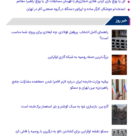
گل یا پوچ بازی کردن هادی حجازی‌فر با قهرمان مسابقات گل یا پوچ-راهبرد معاصر
استخدام جوشکار، کارگر ساده و اپراتور دستگاه در گروه صنعتی آفر در تهران
خبر روز
راهنمای کامل انتخاب پروفیل فولادی: چه ابعادی برای پروژه شما مناسب
است؟
بزرگ‌ترین حمله روسیه به شبکه گازی اوکراین
بیانیه وزارت خارجه ایران درباره لازم‌ الاجرا شدن «معاهده مشارکت جامع
راهبردی» بین تهران و مسکو
گاردین: بازسازی غزه به سبک کوشنر و بلر، استعمار بزک‌شده است
مسکو نقشه اوکراین برای کشاندن ناتو به درگیری با روسیه را فاش کرد