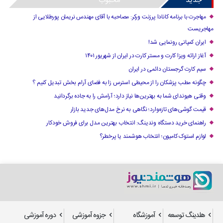
جدید
محبوب
مهاجرت با برنامه کانادا پرزنت ورکر: مصاحبه با آقای مهندس نریمان پورطلایی از
مهاجریست
ایران کمپانی رونمایی شد!
آغاز ارائه ویزا کارت و مستر کارت در ایران از شهریور ۱۴۰۱
سیم کارت گرجستان دائمی در ایران
چگونه مطب پزشکان را از محیطی استرس زا به فضای آرام بخش تبدیل کنیم ؟
وقتی هیوندای شما به بهترین‌ها نیاز دارد؛ آرامش را به جاده برگردانید
قیمت گوشی‌های تازه‌وارد؛ نگاهی به نرخ مدل‌های جدید بازار
راهنمای خرید دستگاه وندینگ: انتخاب بهترین مدل برای فروش خودکار
لوازم استوک کامیون؛ انتخاب هوشمند یا پرخطر؟
هلدینگ توسعه
آموزشگاه
جزوه آموزشی
دوره آموزشی