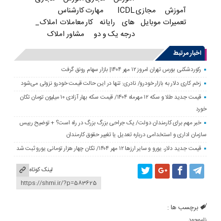
ICDL مهارت
کارشناس
آموزش مجازی
های رایانه کار
معاملات املاک_
تعمیرات موبایل
درجه یک و دو
مشاور املاک
اخبار مرتبط
رکوردشکنی بورس تهران امروز ۱۲ مهر ۱۴۰۴| بازار سهام رونق گرفت
زخم کاری دلار به بازار خودرو/ نادری: تنها در این حالت قیمت خودرو نزولی می‌شود
قیمت جدید طلا و سکه ۱۲ مهرماه ۱۴۰۴/ قیمت سکه بهار آزادی ۱۰ میلیون تومان تکان
خورد
خبر مهم برای کارمندان دولت/ یک جراحی بزرگ بزرگ در راه است؟ + توضیح رییس
سازمان اداری و استخدامی درباره تعدیل یا تغییر حقوق کارمندان
قیمت جدید دلار، یورو و سایر ارزها ۱۲ مهر ۱۴۰۴/ تکان چهار هزار تومانی یورو ثبت شد
لینک کوتاه
برچسب ها :
ناموجود