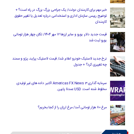
خبر مهم برای کارمندان دولت/ یک جراحی بزرگ بزرگ در راه است؟ +
توضیح رییس سازمان اداری و استخدامی درباره تعدیل یا تغییر حقوق
کارمندان
قیمت جدید دلار، یورو و سایر ارزها ۱۲ مهر ۱۴۰۴/ تکان چهار هزار تومانی
یورو ثبت شد
نرخ جدید لاستیک خودرو اعلام شد/ قیمت لاستیک پراید، پژو و سمند
چه تغییری کرد؟ + جدول
سرمایه گذاری Americas FX News 3 اکتبر: داده های غیر تولیدی
مخلوط شده است. USD عمدتا پایین.
مرغ ۸۰ هزار تومانی آمد/ مرغ ارزان را از کجا بخریم؟