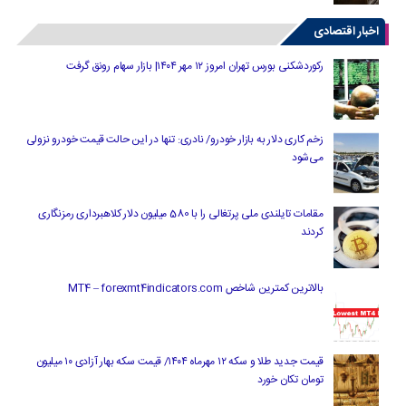
اخبار اقتصادی
رکوردشکنی بورس تهران امروز ۱۲ مهر ۱۴۰۴| بازار سهام رونق گرفت
زخم کاری دلار به بازار خودرو/ نادری: تنها در این حالت قیمت خودرو نزولی
می‌شود
مقامات تایلندی ملی پرتغالی را با 580 میلیون دلار کلاهبرداری رمزنگاری
کردند
بالاترین کمترین شاخص MT4 – forexmt4indicators.com
قیمت جدید طلا و سکه ۱۲ مهرماه ۱۴۰۴/ قیمت سکه بهار آزادی ۱۰ میلیون
تومان تکان خورد