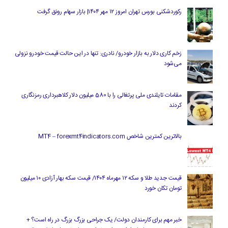
رکوردشکنی بورس تهران امروز ۱۲ مهر ۱۴۰۴| بازار سهام رونق گرفت
زخم کاری دلار به بازار خودرو/ نادری: تنها در این حالت قیمت خودرو نزولی
می‌شود
مقامات تایلندی ملی پرتغالی را با 580 میلیون دلار کلاهبرداری رمزنگاری
کردند
بالاترین کمترین شاخص MT4 – forexmt4indicators.com
قیمت جدید طلا و سکه ۱۲ مهرماه ۱۴۰۴/ قیمت سکه بهار آزادی ۱۰ میلیون
تومان تکان خورد
خبر مهم برای کارمندان دولت/ یک جراحی بزرگ بزرگ در راه است؟ +