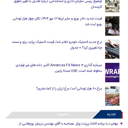
توضیح رییس سازمان اداری و استخدامی درباره تعدیل یا تغییر حقوق
کارمندان
قیمت جدید دلار، یورو و سایر ارزها ۱۲ مهر ۱۴۰۴/ تکان چهار هزار تومانی
یورو ثبت شد
نرخ جدید لاستیک خودرو اعلام شد/ قیمت لاستیک پراید، پژو و سمند
چه تغییری کرد؟ + جدول
سرمایه گذاری Americas FX News 3 اکتبر: داده های غیر تولیدی
مخلوط شده است. USD عمدتا پایین.
مرغ ۸۰ هزار تومانی آمد/ مرغ ارزان را از کجا بخریم؟
جدید
محبوب
مهاجرت با برنامه کانادا پرزنت ورکر: مصاحبه با آقای مهندس نریمان پورطلایی از