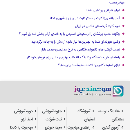
مهاجریست
ایران کمپانی رونمایی شد!
آغاز ارائه ویزا کارت و مستر کارت در ایران از شهریور ۱۴۰۱
سیم کارت گرجستان دائمی در ایران
چگونه مطب پزشکان را از محیطی استرس زا به فضای آرام بخش تبدیل کنیم ؟
وقتی هیوندای شما به بهترین‌ها نیاز دارد؛ آرامش را به جاده برگردانید
قیمت گوشی‌های تازه‌وارد؛ نگاهی به نرخ مدل‌های جدید بازار
راهنمای خرید دستگاه وندینگ: انتخاب بهترین مدل برای فروش خودکار
لوازم استوک کامیون؛ انتخاب هوشمند یا پرخطر؟
هلدینگ توسعه
آموزشگاه
جزوه آموزشی
دوره آموزشی
دهندگان
اصفهان
ثبت شرکت
اخذ ایزو
آزمون آنلاین
راهنمای مهاجرت
مجله خودرو
مهاجرت به کانادا