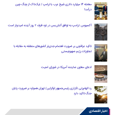
معامله ۱۴ میلیارد دلاری شیخ عرب با ترامپ / تیک‌تاک از چنگ چین
درآمد!
آکسیوس: ترامپ به توافق آتش‌بس در غزه ظرف ۲ روز آینده امیدوار است
تاکید عراقچی بر ضرورت اهتمام جدی‌تر کشورهای منطقه به مقابله با
تجاوزات رژیم صهیونیستی
ادعای معاون نماینده آمریکا در شورای امنیت
رد اتهام‌زنی تکراری رئیس‌جمهور اوکراین/ تهران همواره بر ضرورت پایان
جنگ تاکید دارد
اخبار اقتصادی