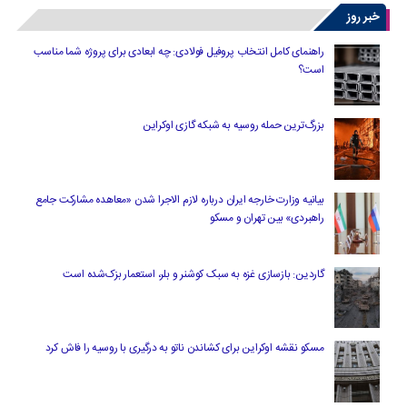
خبر روز
راهنمای کامل انتخاب پروفیل فولادی: چه ابعادی برای پروژه شما مناسب
است؟
بزرگ‌ترین حمله روسیه به شبکه گازی اوکراین
بیانیه وزارت خارجه ایران درباره لازم‌ الاجرا شدن «معاهده مشارکت جامع
راهبردی» بین تهران و مسکو
گاردین: بازسازی غزه به سبک کوشنر و بلر، استعمار بزک‌شده است
مسکو نقشه اوکراین برای کشاندن ناتو به درگیری با روسیه را فاش کرد