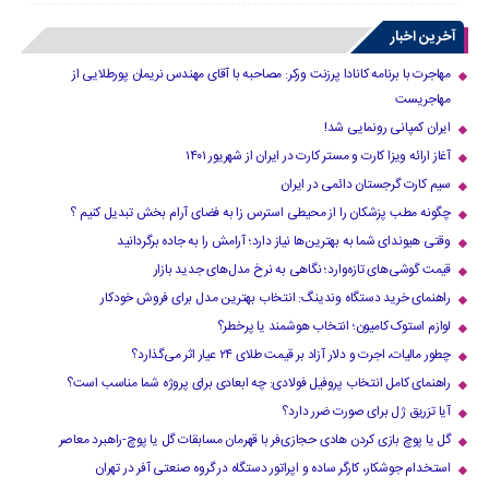
آخرین اخبار
مهاجرت با برنامه کانادا پرزنت ورکر: مصاحبه با آقای مهندس نریمان پورطلایی از
مهاجریست
ایران کمپانی رونمایی شد!
آغاز ارائه ویزا کارت و مستر کارت در ایران از شهریور ۱۴۰۱
سیم کارت گرجستان دائمی در ایران
چگونه مطب پزشکان را از محیطی استرس زا به فضای آرام بخش تبدیل کنیم ؟
وقتی هیوندای شما به بهترین‌ها نیاز دارد؛ آرامش را به جاده برگردانید
قیمت گوشی‌های تازه‌وارد؛ نگاهی به نرخ مدل‌های جدید بازار
راهنمای خرید دستگاه وندینگ: انتخاب بهترین مدل برای فروش خودکار
لوازم استوک کامیون؛ انتخاب هوشمند یا پرخطر؟
چطور مالیات، اجرت و دلار آزاد بر قیمت طلای ۲۴ عیار اثر می‌گذارد؟
راهنمای کامل انتخاب پروفیل فولادی: چه ابعادی برای پروژه شما مناسب است؟
آیا تزریق ژل برای صورت ضرر دارد​؟
گل یا پوچ بازی کردن هادی حجازی‌فر با قهرمان مسابقات گل یا پوچ-راهبرد معاصر
استخدام جوشکار، کارگر ساده و اپراتور دستگاه در گروه صنعتی آفر در تهران