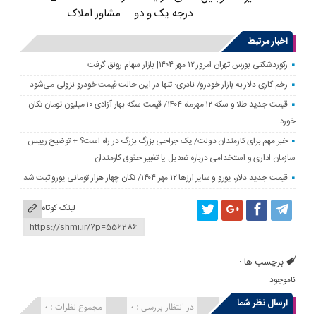
درجه یک و دو
مشاور املاک
اخبار مرتبط
رکوردشکنی بورس تهران امروز ۱۲ مهر ۱۴۰۴| بازار سهام رونق گرفت
زخم کاری دلار به بازار خودرو/ نادری: تنها در این حالت قیمت خودرو نزولی می‌شود
قیمت جدید طلا و سکه ۱۲ مهرماه ۱۴۰۴/ قیمت سکه بهار آزادی ۱۰ میلیون تومان تکان
خورد
خبر مهم برای کارمندان دولت/ یک جراحی بزرگ بزرگ در راه است؟ + توضیح رییس
سازمان اداری و استخدامی درباره تعدیل یا تغییر حقوق کارمندان
قیمت جدید دلار، یورو و سایر ارزها ۱۲ مهر ۱۴۰۴/ تکان چهار هزار تومانی یورو ثبت شد
لینک کوتاه
برچسب ها :
ناموجود
ارسال نظر شما
انتشار یافته : 0
در انتظار بررسی : 0
مجموع نظرات : 0