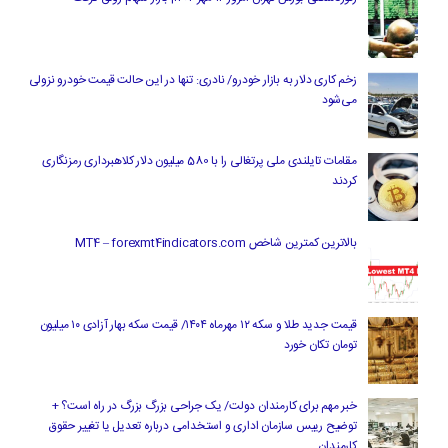
زخم کاری دلار به بازار خودرو/ نادری: تنها در این حالت قیمت خودرو نزولی
می‌شود
مقامات تایلندی ملی پرتغالی را با 580 میلیون دلار کلاهبرداری رمزنگاری
کردند
بالاترین کمترین شاخص MT4 – forexmt4indicators.com
قیمت جدید طلا و سکه ۱۲ مهرماه ۱۴۰۴/ قیمت سکه بهار آزادی ۱۰ میلیون
تومان تکان خورد
خبر مهم برای کارمندان دولت/ یک جراحی بزرگ بزرگ در راه است؟ +
توضیح رییس سازمان اداری و استخدامی درباره تعدیل یا تغییر حقوق
کارمندان