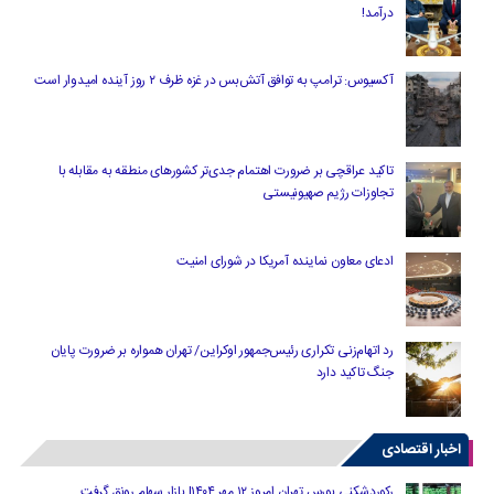
درآمد!
آکسیوس: ترامپ به توافق آتش‌بس در غزه ظرف ۲ روز آینده امیدوار است
تاکید عراقچی بر ضرورت اهتمام جدی‌تر کشورهای منطقه به مقابله با
تجاوزات رژیم صهیونیستی
ادعای معاون نماینده آمریکا در شورای امنیت
رد اتهام‌زنی تکراری رئیس‌جمهور اوکراین/ تهران همواره بر ضرورت پایان
جنگ تاکید دارد
اخبار اقتصادی
رکوردشکنی بورس تهران امروز ۱۲ مهر ۱۴۰۴| بازار سهام رونق گرفت