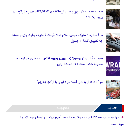
قیمت جدید دلار، یورو و سایر ارزها ۱۲ مهر ۱۴۰۴/ تکان چهار هزار تومانی
یورو ثبت شد
نرخ جدید لاستیک خودرو اعلام شد/ قیمت لاستیک پراید، پژو و سمند
چه تغییری کرد؟ + جدول
سرمایه گذاری Americas FX News 3 اکتبر: داده های غیر تولیدی
مخلوط شده است. USD عمدتا پایین.
مرغ ۸۰ هزار تومانی آمد/ مرغ ارزان را از کجا بخریم؟
جدید
محبوب
مهاجرت با برنامه کانادا پرزنت ورکر: مصاحبه با آقای مهندس نریمان پورطلایی از
مهاجریست