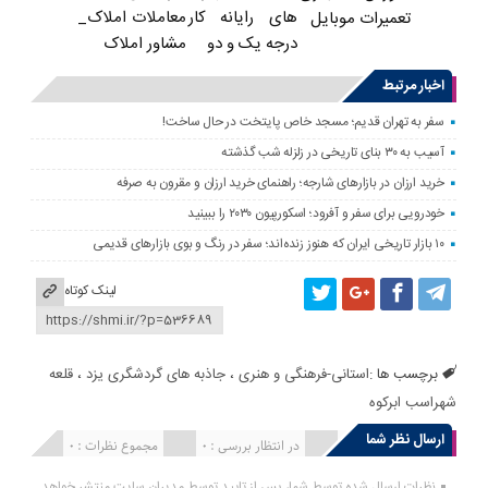
های رایانه کار
معاملات املاک_
تعمیرات موبایل
درجه یک و دو
مشاور املاک
اخبار مرتبط
سفر به تهران قدیم؛ مسجد خاص پایتخت در حال ساخت!
آسیب به ۳۰ بنای تاریخی در زلزله شب گذشته
خرید ارزان در بازارهای شارجه؛ راهنمای خرید ارزان و مقرون به صرفه
خودرویی برای سفر و آفرود؛ اسکورپیون ۲۰۳۰ را ببینید
۱۰ بازار تاریخی ایران که هنوز زنده‌اند؛ سفر در رنگ و بوی بازارهای قدیمی
لینک کوتاه
برچسب ها :
استانی-فرهنگی و هنری
،
جاذبه های گردشگری یزد
،
قلعه
شهراسب ابرکوه
ارسال نظر شما
انتشار یافته : 0
در انتظار بررسی : 0
مجموع نظرات : 0
نظرات ارسال شده توسط شما، پس از تایید توسط مدیران سایت منتشر خواهد