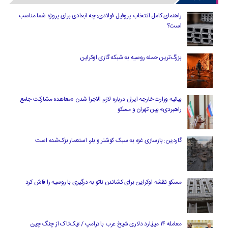
راهنمای کامل انتخاب پروفیل فولادی: چه ابعادی برای پروژه شما مناسب
است؟
بزرگ‌ترین حمله روسیه به شبکه گازی اوکراین
بیانیه وزارت خارجه ایران درباره لازم‌ الاجرا شدن «معاهده مشارکت جامع
راهبردی» بین تهران و مسکو
گاردین: بازسازی غزه به سبک کوشنر و بلر، استعمار بزک‌شده است
مسکو نقشه اوکراین برای کشاندن ناتو به درگیری با روسیه را فاش کرد
معامله ۱۴ میلیارد دلاری شیخ عرب با ترامپ / تیک‌تاک از چنگ چین