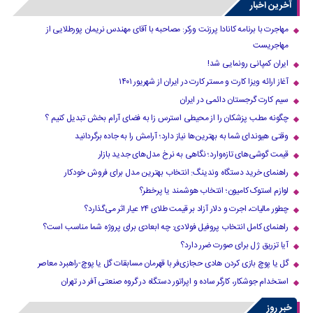
آخرین اخبار
مهاجرت با برنامه کانادا پرزنت ورکر: مصاحبه با آقای مهندس نریمان پورطلایی از
مهاجریست
ایران کمپانی رونمایی شد!
آغاز ارائه ویزا کارت و مستر کارت در ایران از شهریور ۱۴۰۱
سیم کارت گرجستان دائمی در ایران
چگونه مطب پزشکان را از محیطی استرس زا به فضای آرام بخش تبدیل کنیم ؟
وقتی هیوندای شما به بهترین‌ها نیاز دارد؛ آرامش را به جاده برگردانید
قیمت گوشی‌های تازه‌وارد؛ نگاهی به نرخ مدل‌های جدید بازار
راهنمای خرید دستگاه وندینگ: انتخاب بهترین مدل برای فروش خودکار
لوازم استوک کامیون؛ انتخاب هوشمند یا پرخطر؟
چطور مالیات، اجرت و دلار آزاد بر قیمت طلای ۲۴ عیار اثر می‌گذارد؟
راهنمای کامل انتخاب پروفیل فولادی: چه ابعادی برای پروژه شما مناسب است؟
آیا تزریق ژل برای صورت ضرر دارد​؟
گل یا پوچ بازی کردن هادی حجازی‌فر با قهرمان مسابقات گل یا پوچ-راهبرد معاصر
استخدام جوشکار، کارگر ساده و اپراتور دستگاه در گروه صنعتی آفر در تهران
خبر روز