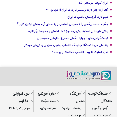
ایران کمپانی رونمایی شد!
آغاز ارائه ویزا کارت و مستر کارت در ایران از شهریور ۱۴۰۱
سیم کارت گرجستان دائمی در ایران
چگونه مطب پزشکان را از محیطی استرس زا به فضای آرام بخش تبدیل کنیم ؟
وقتی هیوندای شما به بهترین‌ها نیاز دارد؛ آرامش را به جاده برگردانید
قیمت گوشی‌های تازه‌وارد؛ نگاهی به نرخ مدل‌های جدید بازار
راهنمای خرید دستگاه وندینگ: انتخاب بهترین مدل برای فروش خودکار
لوازم استوک کامیون؛ انتخاب هوشمند یا پرخطر؟
هلدینگ توسعه
آموزشگاه
جزوه آموزشی
دوره آموزشی
دهندگان
اصفهان
ثبت شرکت
اخذ ایزو
آزمون آنلاین
راهنمای مهاجرت
مجله خودرو
مهاجرت به کانادا
مهاجرت به
مهاجرت به