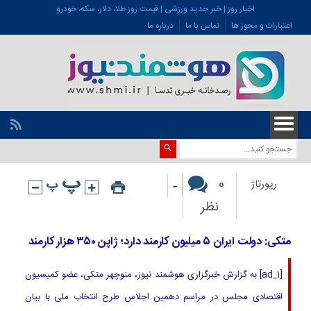
اخبار روز | خبر جدید ورزشی | قیمت روز طلا، دلار، سکه، خودرو
اعتبارات و مجوز ها
تماس با ما
درباره ما
-
0
رپورتاژ
نظر
متکی: دولت ایران ۵ میلیون کارمند دارد؛ ژاپن ٣۵٠ هزار کارمند
[ad_1] به گزارش خبرگزاری هوشمند نیوز، منوچهر متکی، عضو کمیسیون
اقتصادی مجلس در مراسم دهمین اجلاس طرح انتخاب ملی با بیان