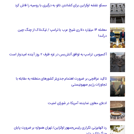
مسکو نقشه اوکراین برای کشاندن ناتو به درگیری با روسیه را فاش کرد
معامله ۱۴ میلیارد دلاری شیخ عرب با ترامپ / تیک‌تاک از چنگ چین
درآمد!
آکسیوس: ترامپ به توافق آتش‌بس در غزه ظرف ۲ روز آینده امیدوار است
تاکید عراقچی بر ضرورت اهتمام جدی‌تر کشورهای منطقه به مقابله با
تجاوزات رژیم صهیونیستی
ادعای معاون نماینده آمریکا در شورای امنیت
رد اتهام‌زنی تکراری رئیس‌جمهور اوکراین/ تهران همواره بر ضرورت پایان
جنگ تاکید دارد