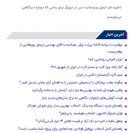
ذخیره نام، ایمیل و وبسایت من در مرورگر برای زمانی که دوباره دیدگاهی
می‌نویسم.
آخرین اخبار
مهاجرت با برنامه کانادا پرزنت ورکر: مصاحبه با آقای مهندس نریمان پورطلایی از
مهاجریست
ایران کمپانی رونمایی شد!
آغاز ارائه ویزا کارت و مستر کارت در ایران از شهریور ۱۴۰۱
سیم کارت گرجستان دائمی در ایران
چگونه مطب پزشکان را از محیطی استرس زا به فضای آرام بخش تبدیل کنیم ؟
وقتی هیوندای شما به بهترین‌ها نیاز دارد؛ آرامش را به جاده برگردانید
قیمت گوشی‌های تازه‌وارد؛ نگاهی به نرخ مدل‌های جدید بازار
راهنمای خرید دستگاه وندینگ: انتخاب بهترین مدل برای فروش خودکار
لوازم استوک کامیون؛ انتخاب هوشمند یا پرخطر؟
چطور مالیات، اجرت و دلار آزاد بر قیمت طلای ۲۴ عیار اثر می‌گذارد؟
راهنمای کامل انتخاب پروفیل فولادی: چه ابعادی برای پروژه شما مناسب است؟