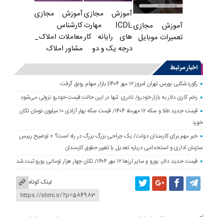
آموزش مجازی
آموزش مجازی
ICDL مهارت
کارشناس
آموزش مجازی
های رایانه کار
معاملات املاک_
تعمیرات موبایل
درجه یک و دو
مشاور املاک
اخبار مرتبط
رکوردشکنی بورس تهران امروز ۱۲ مهر ۱۴۰۴| بازار سهام رونق گرفت
زخم کاری دلار به بازار خودرو/ نادری: تنها در این حالت قیمت خودرو نزولی می‌شود
قیمت جدید طلا و سکه ۱۲ مهرماه ۱۴۰۴/ قیمت سکه بهار آزادی ۱۰ میلیون تومان تکان
خورد
خبر مهم برای کارمندان دولت/ یک جراحی بزرگ بزرگ در راه است؟ + توضیح رییس
سازمان اداری و استخدامی درباره تعدیل یا تغییر حقوق کارمندان
قیمت جدید دلار، یورو و سایر ارزها ۱۲ مهر ۱۴۰۴/ تکان چهار هزار تومانی یورو ثبت شد
لینک کوتاه