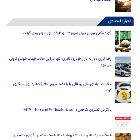
اخبار اقتصادی
رکوردشکنی بورس تهران امروز ۱۲ مهر ۱۴۰۴| بازار سهام رونق گرفت
زخم کاری دلار به بازار خودرو/ نادری: تنها در این حالت قیمت خودرو نزولی
می‌شود
مقامات تایلندی ملی پرتغالی را با 580 میلیون دلار کلاهبرداری رمزنگاری
کردند
بالاترین کمترین شاخص MT4 – forexmt4indicators.com
قیمت جدید طلا و سکه ۱۲ مهرماه ۱۴۰۴/ قیمت سکه بهار آزادی ۱۰ میلیون