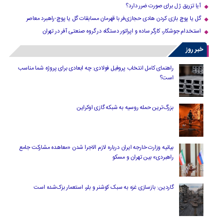
آیا تزریق ژل برای صورت ضرر دارد​؟
گل یا پوچ بازی کردن هادی حجازی‌فر با قهرمان مسابقات گل یا پوچ-راهبرد معاصر
استخدام جوشکار، کارگر ساده و اپراتور دستگاه در گروه صنعتی آفر در تهران
خبر روز
راهنمای کامل انتخاب پروفیل فولادی: چه ابعادی برای پروژه شما مناسب
است؟
بزرگ‌ترین حمله روسیه به شبکه گازی اوکراین
بیانیه وزارت خارجه ایران درباره لازم‌ الاجرا شدن «معاهده مشارکت جامع
راهبردی» بین تهران و مسکو
گاردین: بازسازی غزه به سبک کوشنر و بلر، استعمار بزک‌شده است