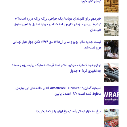
تومان تکان خورد
خبر مهم برای کارمندان دولت/ یک جراحی بزرگ بزرگ در راه است؟ +
توضیح رییس سازمان اداری و استخدامی درباره تعدیل یا تغییر حقوق
کارمندان
قیمت جدید دلار، یورو و سایر ارزها ۱۲ مهر ۱۴۰۴/ تکان چهار هزار تومانی
یورو ثبت شد
نرخ جدید لاستیک خودرو اعلام شد/ قیمت لاستیک پراید، پژو و سمند
چه تغییری کرد؟ + جدول
سرمایه گذاری Americas FX News 3 اکتبر: داده های غیر تولیدی
مخلوط شده است. USD عمدتا پایین.
مرغ ۸۰ هزار تومانی آمد/ مرغ ارزان را از کجا بخریم؟