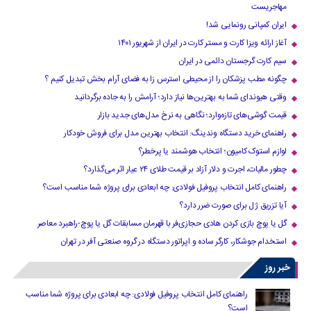
مهاجریست
ایران کمپانی رونمایی شد!
آغاز ارائه ویزا کارت و مستر کارت در ایران از شهریور ۱۴۰۱
سیم کارت گرجستان دائمی در ایران
چگونه مطب پزشکان را از محیطی استرس زا به فضای آرام بخش تبدیل کنیم ؟
وقتی هیوندای شما به بهترین‌ها نیاز دارد؛ آرامش را به جاده برگردانید
قیمت گوشی‌های تازه‌وارد؛ نگاهی به نرخ مدل‌های جدید بازار
راهنمای خرید دستگاه وندینگ: انتخاب بهترین مدل برای فروش خودکار
لوازم استوک کامیون؛ انتخاب هوشمند یا پرخطر؟
چطور مالیات، اجرت و دلار آزاد بر قیمت طلای ۲۴ عیار اثر می‌گذارد؟
راهنمای کامل انتخاب پروفیل فولادی: چه ابعادی برای پروژه شما مناسب است؟
آیا تزریق ژل برای صورت ضرر دارد​؟
گل یا پوچ بازی کردن هادی حجازی‌فر با قهرمان مسابقات گل یا پوچ-راهبرد معاصر
استخدام جوشکار، کارگر ساده و اپراتور دستگاه در گروه صنعتی آفر در تهران
خبر روز
راهنمای کامل انتخاب پروفیل فولادی: چه ابعادی برای پروژه شما مناسب
است؟