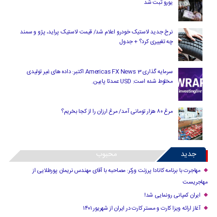
یورو ثبت شد
نرخ جدید لاستیک خودرو اعلام شد/ قیمت لاستیک پراید، پژو و سمند
چه تغییری کرد؟ + جدول
سرمایه گذاری Americas FX News 3 اکتبر: داده های غیر تولیدی
مخلوط شده است. USD عمدتا پایین.
مرغ ۸۰ هزار تومانی آمد/ مرغ ارزان را از کجا بخریم؟
جدید
محبوب
مهاجرت با برنامه کانادا پرزنت ورکر: مصاحبه با آقای مهندس نریمان پورطلایی از
مهاجریست
ایران کمپانی رونمایی شد!
آغاز ارائه ویزا کارت و مستر کارت در ایران از شهریور ۱۴۰۱