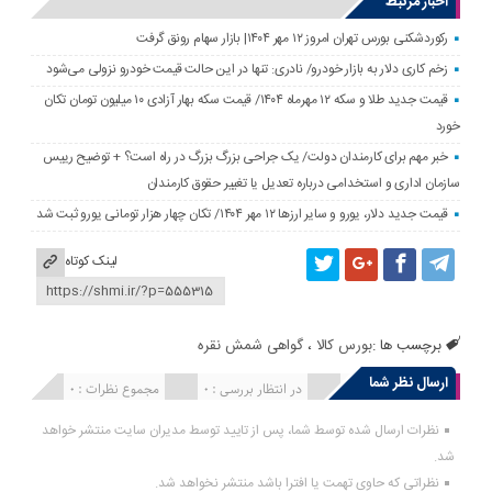
اخبار مرتبط
رکوردشکنی بورس تهران امروز ۱۲ مهر ۱۴۰۴| بازار سهام رونق گرفت
زخم کاری دلار به بازار خودرو/ نادری: تنها در این حالت قیمت خودرو نزولی می‌شود
قیمت جدید طلا و سکه ۱۲ مهرماه ۱۴۰۴/ قیمت سکه بهار آزادی ۱۰ میلیون تومان تکان
خورد
خبر مهم برای کارمندان دولت/ یک جراحی بزرگ بزرگ در راه است؟ + توضیح رییس
سازمان اداری و استخدامی درباره تعدیل یا تغییر حقوق کارمندان
قیمت جدید دلار، یورو و سایر ارزها ۱۲ مهر ۱۴۰۴/ تکان چهار هزار تومانی یورو ثبت شد
لینک کوتاه
برچسب ها :
بورس کالا
،
گواهی شمش نقره
ارسال نظر شما
انتشار یافته : 0
در انتظار بررسی : 0
مجموع نظرات : 0
نظرات ارسال شده توسط شما، پس از تایید توسط مدیران سایت منتشر خواهد
شد.
نظراتی که حاوی تهمت یا افترا باشد منتشر نخواهد شد.