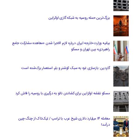
بزرگ‌ترین حمله روسیه به شبکه گازی اوکراین
بیانیه وزارت خارجه ایران درباره لازم‌ الاجرا شدن «معاهده مشارکت جامع
راهبردی» بین تهران و مسکو
گاردین: بازسازی غزه به سبک کوشنر و بلر، استعمار بزک‌شده است
مسکو نقشه اوکراین برای کشاندن ناتو به درگیری با روسیه را فاش کرد
معامله ۱۴ میلیارد دلاری شیخ عرب با ترامپ / تیک‌تاک از چنگ چین
درآمد!