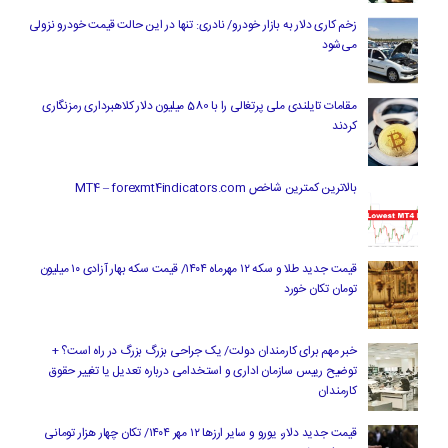
زخم کاری دلار به بازار خودرو/ نادری: تنها در این حالت قیمت خودرو نزولی
می‌شود
مقامات تایلندی ملی پرتغالی را با 580 میلیون دلار کلاهبرداری رمزنگاری
کردند
بالاترین کمترین شاخص MT4 – forexmt4indicators.com
قیمت جدید طلا و سکه ۱۲ مهرماه ۱۴۰۴/ قیمت سکه بهار آزادی ۱۰ میلیون
تومان تکان خورد
خبر مهم برای کارمندان دولت/ یک جراحی بزرگ بزرگ در راه است؟ +
توضیح رییس سازمان اداری و استخدامی درباره تعدیل یا تغییر حقوق
کارمندان
قیمت جدید دلار، یورو و سایر ارزها ۱۲ مهر ۱۴۰۴/ تکان چهار هزار تومانی