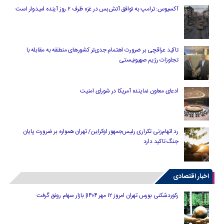
آکسیوس: ترامپ به توافق آتش‌بس در غزه ظرف ۲ روز آینده امیدوار است
تاکید عراقچی بر ضرورت اهتمام جدی‌تر کشورهای منطقه به مقابله با
تجاوزات رژیم صهیونیستی
ادعای معاون نماینده آمریکا در شورای امنیت
رد اتهام‌زنی تکراری رئیس‌جمهور اوکراین/ تهران همواره بر ضرورت پایان
جنگ تاکید دارد
اخبار اقتصادی
رکوردشکنی بورس تهران امروز ۱۲ مهر ۱۴۰۴| بازار سهام رونق گرفت