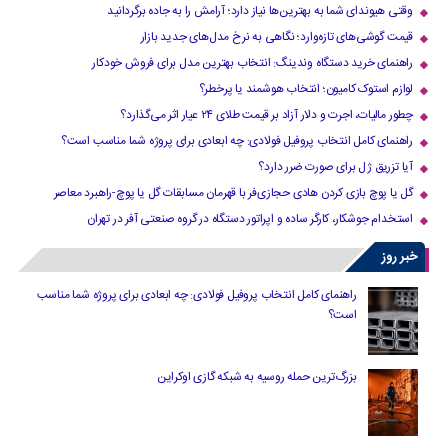
وقتی هیوندای شما به بهترین‌ها نیاز دارد؛ آرامش را به جاده برگردانید
قیمت گوشی‌های تازه‌وارد؛ نگاهی به نرخ مدل‌های جدید بازار
راهنمای خرید دستگاه وندینگ: انتخاب بهترین مدل برای فروش خودکار
لوازم استوک کامیون؛ انتخاب هوشمند یا پرخطر؟
چطور مالیات، اجرت و دلار آزاد بر قیمت طلای ۲۴ عیار اثر می‌گذارد؟
راهنمای کامل انتخاب پروفیل فولادی: چه ابعادی برای پروژه شما مناسب است؟
آیا تزریق ژل برای صورت ضرر دارد​؟
گل یا پوچ بازی کردن هادی حجازی‌فر با قهرمان مسابقات گل یا پوچ-راهبرد معاصر
استخدام جوشکار، کارگر ساده و اپراتور دستگاه در گروه صنعتی آفر در تهران
خبر روز
راهنمای کامل انتخاب پروفیل فولادی: چه ابعادی برای پروژه شما مناسب
است؟
بزرگ‌ترین حمله روسیه به شبکه گازی اوکراین