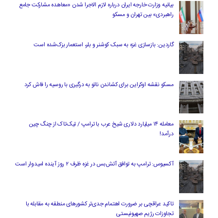
بیانیه وزارت خارجه ایران درباره لازم‌ الاجرا شدن «معاهده مشارکت جامع
راهبردی» بین تهران و مسکو
گاردین: بازسازی غزه به سبک کوشنر و بلر، استعمار بزک‌شده است
مسکو نقشه اوکراین برای کشاندن ناتو به درگیری با روسیه را فاش کرد
معامله ۱۴ میلیارد دلاری شیخ عرب با ترامپ / تیک‌تاک از چنگ چین
درآمد!
آکسیوس: ترامپ به توافق آتش‌بس در غزه ظرف ۲ روز آینده امیدوار است
تاکید عراقچی بر ضرورت اهتمام جدی‌تر کشورهای منطقه به مقابله با
تجاوزات رژیم صهیونیستی