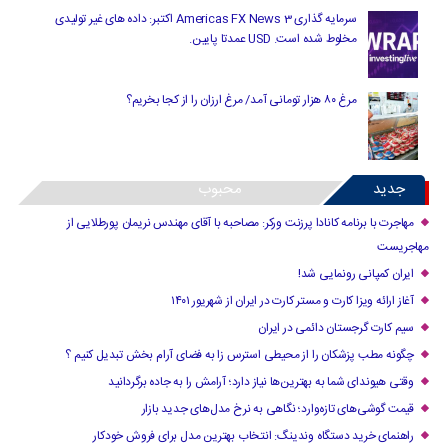
سرمایه گذاری Americas FX News 3 اکتبر: داده های غیر تولیدی
مخلوط شده است. USD عمدتا پایین.
مرغ ۸۰ هزار تومانی آمد/ مرغ ارزان را از کجا بخریم؟
جدید
محبوب
مهاجرت با برنامه کانادا پرزنت ورکر: مصاحبه با آقای مهندس نریمان پورطلایی از
مهاجریست
ایران کمپانی رونمایی شد!
آغاز ارائه ویزا کارت و مستر کارت در ایران از شهریور ۱۴۰۱
سیم کارت گرجستان دائمی در ایران
چگونه مطب پزشکان را از محیطی استرس زا به فضای آرام بخش تبدیل کنیم ؟
وقتی هیوندای شما به بهترین‌ها نیاز دارد؛ آرامش را به جاده برگردانید
قیمت گوشی‌های تازه‌وارد؛ نگاهی به نرخ مدل‌های جدید بازار
راهنمای خرید دستگاه وندینگ: انتخاب بهترین مدل برای فروش خودکار