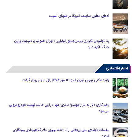
ادعای معاون نماینده آمریکا در شورای امنیت
رد اتهام‌زنی تکراری رئیس‌جمهور اوکراین/ تهران همواره بر ضرورت پایان
جنگ تاکید دارد
اخبار اقتصادی
رکوردشکنی بورس تهران امروز ۱۲ مهر ۱۴۰۴| بازار سهام رونق گرفت
زخم کاری دلار به بازار خودرو/ نادری: تنها در این حالت قیمت خودرو نزولی
می‌شود
مقامات تایلندی ملی پرتغالی را با 580 میلیون دلار کلاهبرداری رمزنگاری
کردند