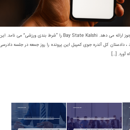
ورزشی را به ساکنان ایالتی بدون مجوز ارائه می دهد. Bay State Kalshi را “شرط بندی ورزشی” می نامد. ای
 دادستان کل آندره جوی کمپبل این پرونده را روز جمعه در جلسه دادرسی