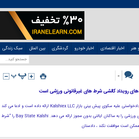
هنر
اخبار اقتصادی
اخبار خودرو
گردشگری
بین الملل
سبک زندگی
-
دهای رویداد کالشی شرط های غیرقانونی ورزشی است
[ad_1] دفتر دادستان کل ماساچوست دادخواستی علیه سکوی پیش بینی بازار Kalshiex LLC ارائه داده است و ادعا می کند
که این امر به طور غیرقانونی شرط بندی ورزشی را به ساکنان ایالتی بدون مجوز ارائه می دهد. Bay State Kalshi را “شرط
 ممکن است موافقت نکند ، دادستان