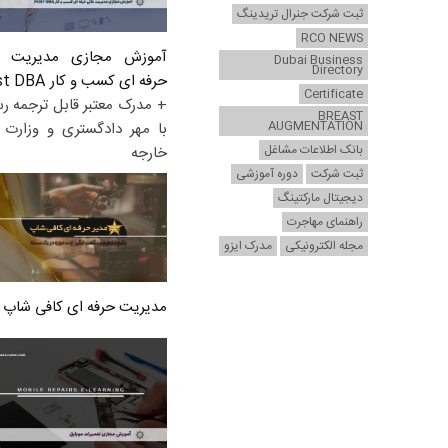
ثبت شرکت جنرال تریدینگ
RCO NEWS
آموزش مجازی مدیریت ع
Dubai Business
Directory
حرفه ای کسب و کار Post DBA
Certificate
+ مدرک معتبر قابل ترجمه ر
BREAST
AUGMENTATION
با مهر دادگستری و وزارت ا
بانک اطلاعات مشاغل
خارجه
ثبت شرکت
دوره آموزشی
دیجیتال مارکتینگ
راهنمای مهاجرت
مجله الکترونیکی
مدرک ایزو
مدیریت حرفه ای کافی شاپ