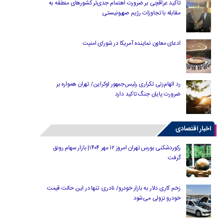
تاکید عراقچی بر ضرورت اهتمام جدی‌تر کشورهای منطقه به
مقابله با تجاوزات رژیم صهیونیستی
ادعای معاون نماینده آمریکا در شورای امنیت
رد اتهام‌زنی تکراری رئیس‌جمهور اوکراین/ تهران همواره بر
ضرورت پایان جنگ تاکید دارد
اخبار اقتصادی
رکوردشکنی بورس تهران امروز ۱۲ مهر ۱۴۰۴| بازار سهام رونق
گرفت
زخم کاری دلار به بازار خودرو/ نادری: تنها در این حالت قیمت
خودرو نزولی می‌شود