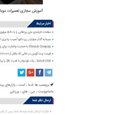
آموزش مجازی تعمیرات موبا
اخبار مرتبط
مقامات تایلندی ملی پرتغالی را با 580 میلیون دلار کلاهبرداری رمزنگاری کردند
سرمایه گذار میلیاردر ری دالیو آسیب پذیری
Fintech Onepay با حمایت والمارت برای راه اندازی خدمات تجارت و حضانت رمزنگاری
قیمت بیت کوین در حالی که بالاتر از 122،000 دلار است ، به همه زمانه نزدیک است
Scroll USX ، یک نئودولار با قدرت ZK را برای پرداخت راه اندازی می کند
برچسب ها :
ادعا
،
است
،
بازارهای پی
ماساچوست
،
می
،
های
،
ورزشی
ارسال نظر شما
نظرات ارسال شده توسط شما، پس از تای