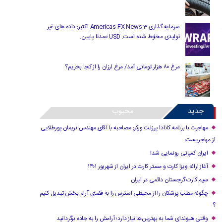
سرمایه گذاری Americas FX News 3 اکتبر: داده های غیر
تولیدی مخلوط شده است. USD عمدتا پایین.
مرغ ۸۰ هزار تومانی آمد/ مرغ ارزان را از کجا بخریم؟
جدید
محبوب
مهاجرت با برنامه کانادا پرزنت ورکر: مصاحبه با آقای مهندس نریمان پورطلایی
از مهاجریست
ایران کمپانی رونمایی شد!
آغاز ارائه ویزا کارت و مستر کارت در ایران از شهریور ۱۴۰۱
سیم کارت گرجستان دائمی در ایران
چگونه مطب پزشکان را از محیطی استرس زا به فضای آرام بخش تبدیل کنیم
؟
وقتی هیوندای شما به بهترین‌ها نیاز دارد؛ آرامش را به جاده برگردانید