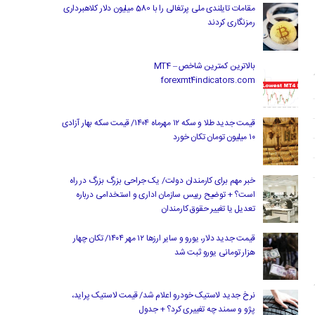
مقامات تایلندی ملی پرتغالی را با 580 میلیون دلار کلاهبرداری
رمزنگاری کردند
بالاترین کمترین شاخص MT4 –
forexmt4indicators.com
قیمت جدید طلا و سکه ۱۲ مهرماه ۱۴۰۴/ قیمت سکه بهار آزادی
۱۰ میلیون تومان تکان خورد
خبر مهم برای کارمندان دولت/ یک جراحی بزرگ بزرگ در راه
است؟ + توضیح رییس سازمان اداری و استخدامی درباره
تعدیل یا تغییر حقوق کارمندان
قیمت جدید دلار، یورو و سایر ارزها ۱۲ مهر ۱۴۰۴/ تکان چهار
هزار تومانی یورو ثبت شد
نرخ جدید لاستیک خودرو اعلام شد/ قیمت لاستیک پراید،
پژو و سمند چه تغییری کرد؟ + جدول