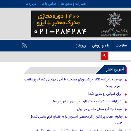
اعتبارات و مجوز ها
تماس با ما
درباره ما
سلامت
راه و روش
رپورتاژ
آخرین اخبار
مهاجرت با برنامه کانادا پرزنت ورکر: مصاحبه با آقای مهندس نریمان پورطلایی
از مهاجریست
ایران کمپانی رونمایی شد!
آغاز ارائه ویزا کارت و مستر کارت در ایران از شهریور ۱۴۰۱
سیم کارت گرجستان دائمی در ایران
چگونه مطب پزشکان را از محیطی استرس زا به فضای آرام بخش تبدیل
کنیم ؟