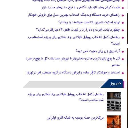
وقتی هیوندای شما به بهترین‌ها نیاز دارد؛ آرامش را به جاده برگردانید
قیمت گوشی‌های تازه‌وارد؛ نگاهی به نرخ مدل‌های جدید بازار
راهنمای خرید دستگاه وندینگ: انتخاب بهترین مدل برای فروش خودکار
لوازم استوک کامیون؛ انتخاب هوشمند یا پرخطر؟
چطور مالیات، اجرت و دلار آزاد بر قیمت طلای ۲۴ عیار اثر می‌گذارد؟
راهنمای کامل انتخاب پروفیل فولادی: چه ابعادی برای پروژه شما مناسب
است؟
آیا تزریق ژل برای صورت ضرر دارد​؟
گل یا پوچ بازی کردن هادی حجازی‌فر با قهرمان مسابقات گل یا پوچ-راهبرد
معاصر
استخدام جوشکار، کارگر ساده و اپراتور دستگاه در گروه صنعتی آفر در تهران
خبر روز
راهنمای کامل انتخاب پروفیل فولادی: چه ابعادی برای پروژه
شما مناسب است؟
بزرگ‌ترین حمله روسیه به شبکه گازی اوکراین