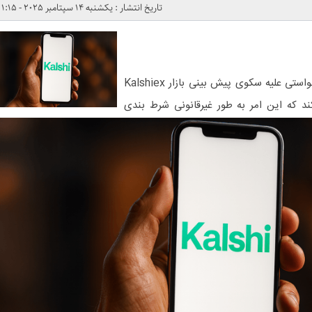
تاریخ انتشار : یکشنبه 14 سپتامبر 2025 - 1:15
دفتر دادستان کل ماساچوست دادخواستی علیه سکوی پیش بینی بازار Kalshiex
 کند که این امر به طور غیرقانونی شرط بندی