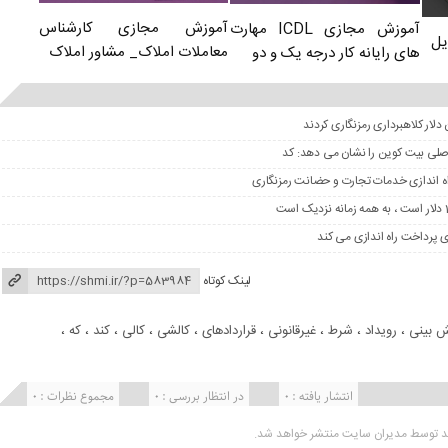
آموزش مجازی کارشناس
آموزش مجازی ICDL مهارت
یل
معاملات املاک_ مشاور املاک
های رایانه کار درجه یک و دو
 اصلی بیت کوین را نشان می دهد: کد
لینک کوتاه
ش بینی
،
رویداد
،
شرط
،
غیرقانونی
،
قراردادهای
،
کالشی
،
کالی
،
کند
،
که
،
انتشار یافته : 0
در انتظار بررسی : 0
مجموع نظرات : 0
ید توسط مدیران سایت منتشر خواهد شد.