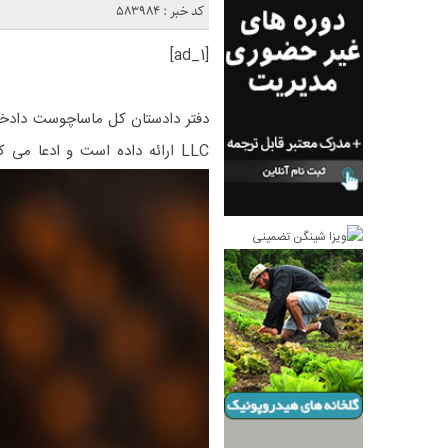
کد خبر : 583984
[ad_1]
LLC ارائه داده است و ادعا می