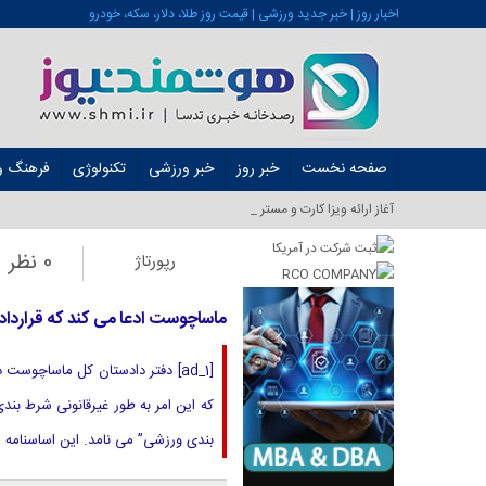
اخبار روز | خبر جدید ورزشی | قیمت روز طلا، دلار، سکه، خودرو
صفحه نخست
خبر روز
خبر ورزشی
تکنولوژی
فرهنگ و 
آغاز ارائه ویزا کارت و مستر کارت در ایران ا_
0 نظر
رپورتاژ
ماساچوست ادعا می کند که قراردا
بندی ورزشی” می نامد. این اساسنامه