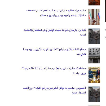
بیانیه وزارت خارجه ایران درباره لازم‌ الاجرا شدن «معاهده
مشارکت جامع راهبردی» بین تهران و مسکو
ن
گاردین: بازسازی غزه به سبک کوشنر و بلر، استعمار بزک‌شده
است
مسکو نقشه اوکراین برای کشاندن ناتو به درگیری با روسیه را
فاش کرد
معامله ۱۴ میلیارد دلاری شیخ عرب با ترامپ / تیک‌تاک از چنگ
چین درآمد!
آکسیوس: ترامپ به توافق آتش‌بس در غزه ظرف ۲ روز آینده
امیدوار است