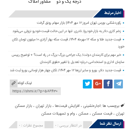
درجه یک و دو
مشاور املاک
اخبار مرتبط
رکوردشکنی بورس تهران امروز ۱۲ مهر ۱۴۰۴| بازار سهام رونق گرفت
زخم کاری دلار به بازار خودرو/ نادری: تنها در این حالت قیمت خودرو نزولی می‌شود
قیمت جدید طلا و سکه ۱۲ مهرماه ۱۴۰۴/ قیمت سکه بهار آزادی ۱۰ میلیون تومان تکان
خورد
خبر مهم برای کارمندان دولت/ یک جراحی بزرگ بزرگ در راه است؟ + توضیح رییس
سازمان اداری و استخدامی درباره تعدیل یا تغییر حقوق کارمندان
قیمت جدید دلار، یورو و سایر ارزها ۱۲ مهر ۱۴۰۴/ تکان چهار هزار تومانی یورو ثبت شد
لینک کوتاه
برچسب ها :
اجاره‌نشینی
،
افزایش قیمت‌ها
،
بازار تهران
،
بازار مسکن
تهران
،
قیمت مسکن
،
مسکن
،
وام و تسهیلات مسکن
ارسال نظر شما
انتشار یافته : 0
در انتظار بررسی : 0
مجموع نظرات : 0