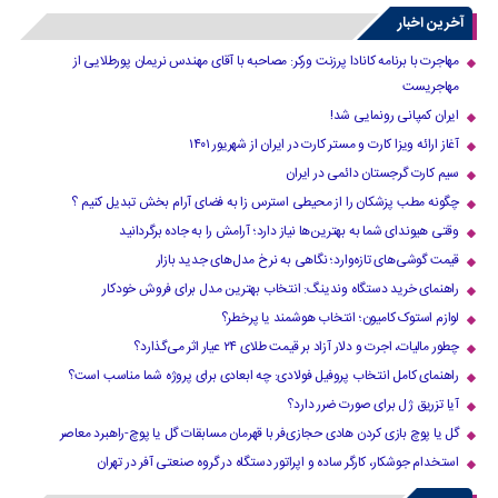
آخرین اخبار
مهاجرت با برنامه کانادا پرزنت ورکر: مصاحبه با آقای مهندس نریمان پورطلایی از
مهاجریست
ایران کمپانی رونمایی شد!
آغاز ارائه ویزا کارت و مستر کارت در ایران از شهریور ۱۴۰۱
سیم کارت گرجستان دائمی در ایران
چگونه مطب پزشکان را از محیطی استرس زا به فضای آرام بخش تبدیل کنیم ؟
وقتی هیوندای شما به بهترین‌ها نیاز دارد؛ آرامش را به جاده برگردانید
قیمت گوشی‌های تازه‌وارد؛ نگاهی به نرخ مدل‌های جدید بازار
راهنمای خرید دستگاه وندینگ: انتخاب بهترین مدل برای فروش خودکار
لوازم استوک کامیون؛ انتخاب هوشمند یا پرخطر؟
چطور مالیات، اجرت و دلار آزاد بر قیمت طلای ۲۴ عیار اثر می‌گذارد؟
راهنمای کامل انتخاب پروفیل فولادی: چه ابعادی برای پروژه شما مناسب است؟
آیا تزریق ژل برای صورت ضرر دارد​؟
گل یا پوچ بازی کردن هادی حجازی‌فر با قهرمان مسابقات گل یا پوچ-راهبرد معاصر
استخدام جوشکار، کارگر ساده و اپراتور دستگاه در گروه صنعتی آفر در تهران