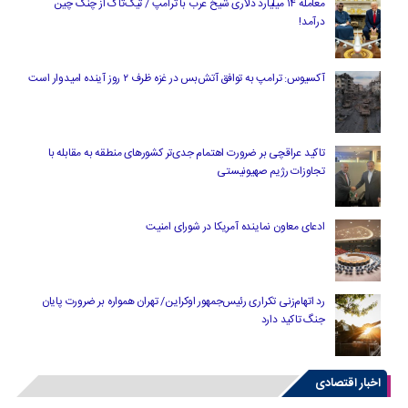
معامله ۱۴ میلیارد دلاری شیخ عرب با ترامپ / تیک‌تاک از چنگ چین
درآمد!
آکسیوس: ترامپ به توافق آتش‌بس در غزه ظرف ۲ روز آینده امیدوار است
تاکید عراقچی بر ضرورت اهتمام جدی‌تر کشورهای منطقه به مقابله با
تجاوزات رژیم صهیونیستی
ادعای معاون نماینده آمریکا در شورای امنیت
رد اتهام‌زنی تکراری رئیس‌جمهور اوکراین/ تهران همواره بر ضرورت پایان
جنگ تاکید دارد
اخبار اقتصادی