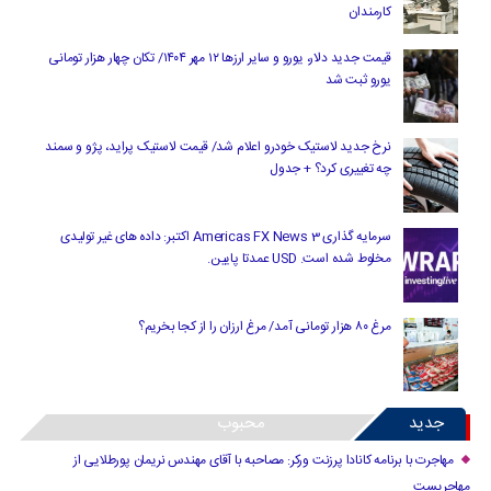
کارمندان
قیمت جدید دلار، یورو و سایر ارزها ۱۲ مهر ۱۴۰۴/ تکان چهار هزار تومانی
یورو ثبت شد
نرخ جدید لاستیک خودرو اعلام شد/ قیمت لاستیک پراید، پژو و سمند
چه تغییری کرد؟ + جدول
سرمایه گذاری Americas FX News 3 اکتبر: داده های غیر تولیدی
مخلوط شده است. USD عمدتا پایین.
مرغ ۸۰ هزار تومانی آمد/ مرغ ارزان را از کجا بخریم؟
جدید
محبوب
مهاجرت با برنامه کانادا پرزنت ورکر: مصاحبه با آقای مهندس نریمان پورطلایی از
مهاجریست