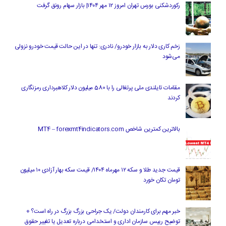
رکوردشکنی بورس تهران امروز ۱۲ مهر ۱۴۰۴| بازار سهام رونق گرفت
زخم کاری دلار به بازار خودرو/ نادری: تنها در این حالت قیمت خودرو نزولی
می‌شود
مقامات تایلندی ملی پرتغالی را با 580 میلیون دلار کلاهبرداری رمزنگاری
کردند
بالاترین کمترین شاخص MT4 – forexmt4indicators.com
قیمت جدید طلا و سکه ۱۲ مهرماه ۱۴۰۴/ قیمت سکه بهار آزادی ۱۰ میلیون
تومان تکان خورد
خبر مهم برای کارمندان دولت/ یک جراحی بزرگ بزرگ در راه است؟ +
توضیح رییس سازمان اداری و استخدامی درباره تعدیل یا تغییر حقوق