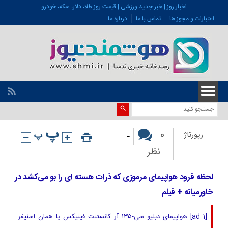
اخبار روز | خبر جدید ورزشی | قیمت روز طلا، دلار، سکه، خودرو
اعتبارات و مجوز ها
تماس با ما
درباره ما
-
0
رپورتاژ
نظر
لحظه فرود هواپیمای مرموزی که ذرات هسته ای را بو می‌کشد در
خاورمیانه + فیلم
[ad_1] هواپیمای دبلیو سی-۱۳۵ آر کانستنت فینیکس یا همان اسنیفر