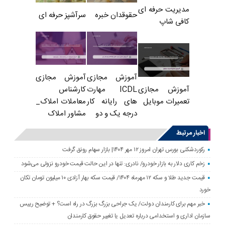
مدیریت حرفه ای
حقوقدان خبره
سرآشپز حرفه ای
کافی شاپ
آموزش مجازی
آموزش مجازی
ICDL مهارت
کارشناس
آموزش مجازی
های رایانه کار
معاملات املاک_
تعمیرات موبایل
درجه یک و دو
مشاور املاک
اخبار مرتبط
رکوردشکنی بورس تهران امروز ۱۲ مهر ۱۴۰۴| بازار سهام رونق گرفت
زخم کاری دلار به بازار خودرو/ نادری: تنها در این حالت قیمت خودرو نزولی می‌شود
قیمت جدید طلا و سکه ۱۲ مهرماه ۱۴۰۴/ قیمت سکه بهار آزادی ۱۰ میلیون تومان تکان
خورد
خبر مهم برای کارمندان دولت/ یک جراحی بزرگ بزرگ در راه است؟ + توضیح رییس
سازمان اداری و استخدامی درباره تعدیل یا تغییر حقوق کارمندان