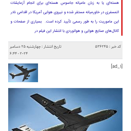
هسته‌ای یا به زبان عامیانه جاسوس هسته‌ای برای انجام آزمایشات
اتمسفری در خاورمیانه مستقر شده و نیروی هوایی آمریکا در اقدامی نادر
این ماموریت را به طور رسمی تأیید کرده است. بسیاری از صفحات و
کانال‌های صنایع هوایی و هوانوردی با انتشار این فیلم در
کد خبر : 536245
تاریخ انتشار : چهارشنبه 25 دسامبر
2024 - 6:44
[ad_1]