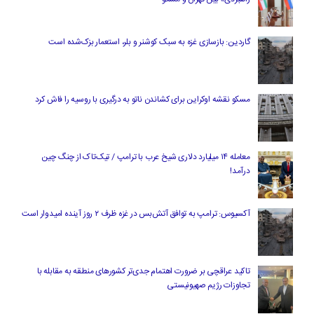
گاردین: بازسازی غزه به سبک کوشنر و بلر، استعمار بزک‌شده است
مسکو نقشه اوکراین برای کشاندن ناتو به درگیری با روسیه را فاش کرد
معامله ۱۴ میلیارد دلاری شیخ عرب با ترامپ / تیک‌تاک از چنگ چین
درآمد!
آکسیوس: ترامپ به توافق آتش‌بس در غزه ظرف ۲ روز آینده امیدوار است
تاکید عراقچی بر ضرورت اهتمام جدی‌تر کشورهای منطقه به مقابله با
تجاوزات رژیم صهیونیستی