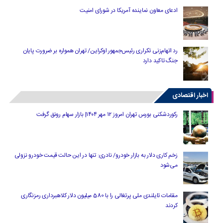
ادعای معاون نماینده آمریکا در شورای امنیت
رد اتهام‌زنی تکراری رئیس‌جمهور اوکراین/ تهران همواره بر ضرورت پایان
جنگ تاکید دارد
اخبار اقتصادی
رکوردشکنی بورس تهران امروز ۱۲ مهر ۱۴۰۴| بازار سهام رونق گرفت
زخم کاری دلار به بازار خودرو/ نادری: تنها در این حالت قیمت خودرو نزولی
می‌شود
مقامات تایلندی ملی پرتغالی را با 580 میلیون دلار کلاهبرداری رمزنگاری
کردند