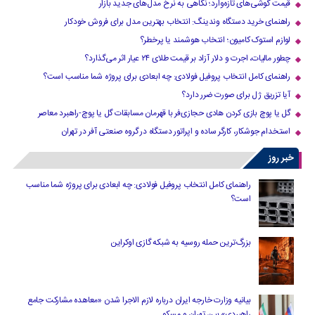
قیمت گوشی‌های تازه‌وارد؛ نگاهی به نرخ مدل‌های جدید بازار
راهنمای خرید دستگاه وندینگ: انتخاب بهترین مدل برای فروش خودکار
لوازم استوک کامیون؛ انتخاب هوشمند یا پرخطر؟
چطور مالیات، اجرت و دلار آزاد بر قیمت طلای ۲۴ عیار اثر می‌گذارد؟
راهنمای کامل انتخاب پروفیل فولادی: چه ابعادی برای پروژه شما مناسب است؟
آیا تزریق ژل برای صورت ضرر دارد​؟
گل یا پوچ بازی کردن هادی حجازی‌فر با قهرمان مسابقات گل یا پوچ-راهبرد معاصر
استخدام جوشکار، کارگر ساده و اپراتور دستگاه در گروه صنعتی آفر در تهران
خبر روز
راهنمای کامل انتخاب پروفیل فولادی: چه ابعادی برای پروژه شما مناسب
است؟
بزرگ‌ترین حمله روسیه به شبکه گازی اوکراین
بیانیه وزارت خارجه ایران درباره لازم‌ الاجرا شدن «معاهده مشارکت جامع
راهبردی» بین تهران و مسکو