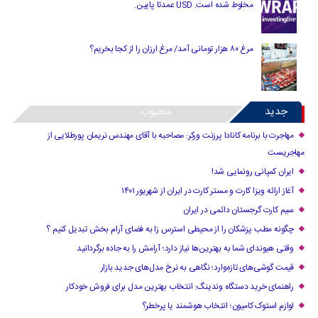
مخلوط شده است. USD عمدتا پایین.
مرغ ۸۰ هزار تومانی آمد/ مرغ ارزان را از کجا بخریم؟
جدید
محبوب
مهاجرت با برنامه کانادا پرزنت ورکر: مصاحبه با آقای مهندس نریمان پورطلایی از
مهاجریست
ایران کمپانی رونمایی شد!
آغاز ارائه ویزا کارت و مستر کارت در ایران از شهریور ۱۴۰۱
سیم کارت گرجستان دائمی در ایران
چگونه مطب پزشکان را از محیطی استرس زا به فضای آرام بخش تبدیل کنیم ؟
وقتی هیوندای شما به بهترین‌ها نیاز دارد؛ آرامش را به جاده برگردانید
قیمت گوشی‌های تازه‌وارد؛ نگاهی به نرخ مدل‌های جدید بازار
راهنمای خرید دستگاه وندینگ: انتخاب بهترین مدل برای فروش خودکار
لوازم استوک کامیون؛ انتخاب هوشمند یا پرخطر؟