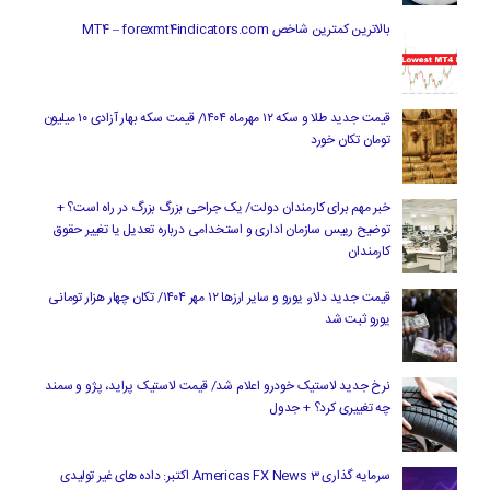
بالاترین کمترین شاخص MT4 – forexmt4indicators.com
قیمت جدید طلا و سکه ۱۲ مهرماه ۱۴۰۴/ قیمت سکه بهار آزادی ۱۰ میلیون
تومان تکان خورد
خبر مهم برای کارمندان دولت/ یک جراحی بزرگ بزرگ در راه است؟ +
توضیح رییس سازمان اداری و استخدامی درباره تعدیل یا تغییر حقوق
کارمندان
قیمت جدید دلار، یورو و سایر ارزها ۱۲ مهر ۱۴۰۴/ تکان چهار هزار تومانی
یورو ثبت شد
نرخ جدید لاستیک خودرو اعلام شد/ قیمت لاستیک پراید، پژو و سمند
چه تغییری کرد؟ + جدول
سرمایه گذاری Americas FX News 3 اکتبر: داده های غیر تولیدی