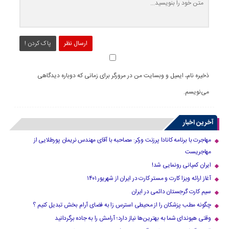
ارسال نظر
پاک کردن !
ذخیره نام، ایمیل و وبسایت من در مرورگر برای زمانی که دوباره دیدگاهی
می‌نویسم.
آخرین اخبار
مهاجرت با برنامه کانادا پرزنت ورکر: مصاحبه با آقای مهندس نریمان پورطلایی از
مهاجریست
ایران کمپانی رونمایی شد!
آغاز ارائه ویزا کارت و مستر کارت در ایران از شهریور ۱۴۰۱
سیم کارت گرجستان دائمی در ایران
چگونه مطب پزشکان را از محیطی استرس زا به فضای آرام بخش تبدیل کنیم ؟
وقتی هیوندای شما به بهترین‌ها نیاز دارد؛ آرامش را به جاده برگردانید