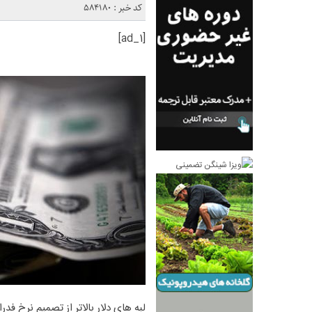
کد خبر : 584180
[ad_1]
لبه های دلار بالاتر از تصمیم نرخ فد