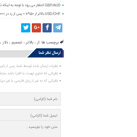
GBP/AUD انتظار می رود با توجه به اینکه نگرانی های بودجه انگلستان به پوند کاهش می یابد
USD/CHF بالاتر از 0.7950 پس از رد در 0.8000
برچسب ها :
از
،
بالاتر
،
تصمیم
،
دلار
،
ارسال نظر شما
نظرات ارسال شده توسط شما، پس از تای
نظراتی که حاوی تهمت یا افترا باشد منت
نظراتی که به غیر از زبان فارسی یا غیر مر