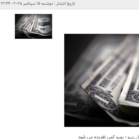
تاریخ انتشار : دوشنبه 15 سپتامبر 2025 - 13:44
رال رزرو ؛ یورو کمی لغزیده می شود