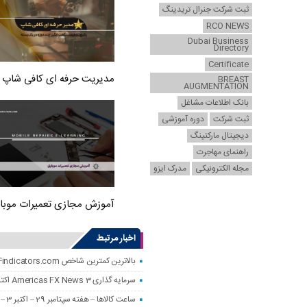
ثبت شرکت جنرال تریدینگ
RCO NEWS
Dubai Business
Directory
Certificate
مدیریت حرفه ای کافی شاپ
BREAST
AUGMENTATION
بانک اطلاعات مشاغل
ثبت شرکت
دوره آموزشی
دیجیتال مارکتینگ
راهنمای مهاجرت
مجله الکترونیکی
مدرک ایزو
آموزش مجازی تعمیرات موبا
اخبار مرتبط
بالاترین کمترین شاخص MT4 – forexmt4indicators.com
سرمایه گذاری Americas FX News 3 اکتبر: داده های غیر تولیدی مخلوط شده است. USD عمدتا پایین.
ساعت کالاها – هفته سپتامبر 29 – اکتبر 3 – تجزیه و تحلیل و پیش بینی – 3 اکتبر 2025