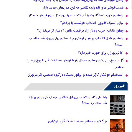
وقتی هیوندای شما به بهترین‌ها نیاز دارد؛ آرامش را به جاده برگردانید
قیمت گوشی‌های تازه‌وارد؛ نگاهی به نرخ مدل‌های جدید بازار
راهنمای خرید دستگاه وندینگ: انتخاب بهترین مدل برای فروش خودکار
لوازم استوک کامیون؛ انتخاب هوشمند یا پرخطر؟
چطور مالیات، اجرت و دلار آزاد بر قیمت طلای ۲۴ عیار اثر می‌گذارد؟
راهنمای کامل انتخاب پروفیل فولادی: چه ابعادی برای پروژه شما مناسب
است؟
آیا تزریق ژل برای صورت ضرر دارد​؟
گل یا پوچ بازی کردن هادی حجازی‌فر با قهرمان مسابقات گل یا پوچ-راهبرد
معاصر
استخدام جوشکار، کارگر ساده و اپراتور دستگاه در گروه صنعتی آفر در تهران
خبر روز
راهنمای کامل انتخاب پروفیل فولادی: چه ابعادی برای پروژه
شما مناسب است؟
بزرگ‌ترین حمله روسیه به شبکه گازی اوکراین