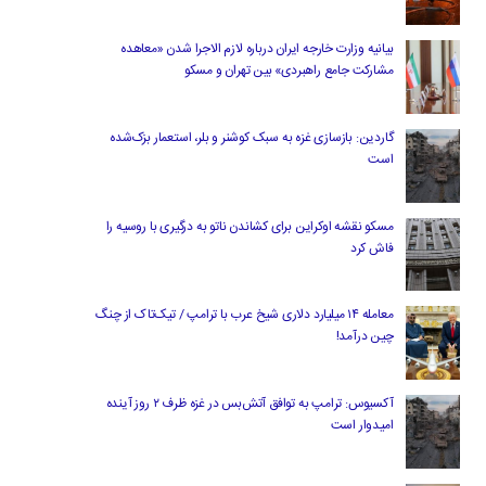
بیانیه وزارت خارجه ایران درباره لازم‌ الاجرا شدن «معاهده
مشارکت جامع راهبردی» بین تهران و مسکو
گاردین: بازسازی غزه به سبک کوشنر و بلر، استعمار بزک‌شده
است
مسکو نقشه اوکراین برای کشاندن ناتو به درگیری با روسیه را
فاش کرد
معامله ۱۴ میلیارد دلاری شیخ عرب با ترامپ / تیک‌تاک از چنگ
چین درآمد!
آکسیوس: ترامپ به توافق آتش‌بس در غزه ظرف ۲ روز آینده
امیدوار است