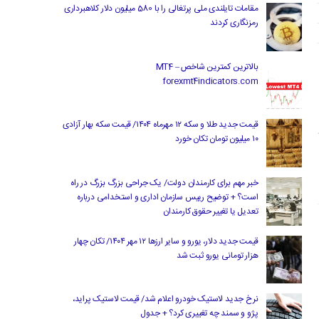
مقامات تایلندی ملی پرتغالی را با 580 میلیون دلار کلاهبرداری
رمزنگاری کردند
بالاترین کمترین شاخص MT4 –
forexmt4indicators.com
قیمت جدید طلا و سکه ۱۲ مهرماه ۱۴۰۴/ قیمت سکه بهار آزادی
۱۰ میلیون تومان تکان خورد
خبر مهم برای کارمندان دولت/ یک جراحی بزرگ بزرگ در راه
است؟ + توضیح رییس سازمان اداری و استخدامی درباره
تعدیل یا تغییر حقوق کارمندان
قیمت جدید دلار، یورو و سایر ارزها ۱۲ مهر ۱۴۰۴/ تکان چهار
هزار تومانی یورو ثبت شد
نرخ جدید لاستیک خودرو اعلام شد/ قیمت لاستیک پراید،
پژو و سمند چه تغییری کرد؟ + جدول