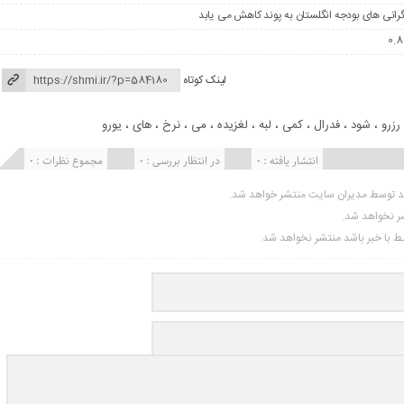
لینک کوتاه
رزرو
،
شود
،
فدرال
،
کمی
،
لبه
،
لغزیده
،
می
،
نرخ
،
های
،
یورو
انتشار یافته : 0
در انتظار بررسی : 0
مجموع نظرات : 0
ید توسط مدیران سایت منتشر خواهد شد.
شر نخواهد شد.
تبط با خبر باشد منتشر نخواهد شد.