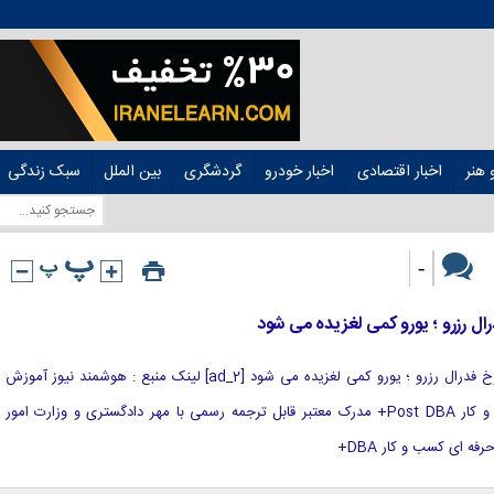
هنر
اخبار اقتصادی
اخبار خودرو
گردشگری
بین الملل
سبک زندگی
-
درال رزرو ؛ یورو کمی لغزیده می شود
[ad_1] لبه های دلار بالاتر از تصمیم نرخ فدرال رزرو ؛ یورو کمی لغزیده می شود [ad_2] لینک منبع : هوشمند نیوز آموزش
مجازی مدیریت عالی حرفه ای کسب و کار Post DBA+ مدرک معتبر قابل ترجمه رسمی با مهر دادگستری و وزارت امور
 ای کسب و کار DBA+