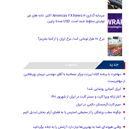
سرمایه گذاری Americas FX News 3 اکتبر: داده های غیر
تولیدی مخلوط شده است. USD عمدتا پایین.
مرغ ۸۰ هزار تومانی آمد/ مرغ ارزان را از کجا بخریم؟
جدید
محبوب
مهاجرت با برنامه کانادا پرزنت ورکر: مصاحبه با آقای مهندس نریمان پورطلایی
از مهاجریست
ایران کمپانی رونمایی شد!
آغاز ارائه ویزا کارت و مستر کارت در ایران از شهریور ۱۴۰۱
سیم کارت گرجستان دائمی در ایران
چگونه مطب پزشکان را از محیطی استرس زا به فضای آرام بخش تبدیل کنیم
؟
وقتی هیوندای شما به بهترین‌ها نیاز دارد؛ آرامش را به جاده برگردانید