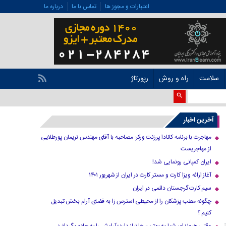
اعتبارات و مجوز ها
تماس با ما
درباره ما
سلامت
راه و روش
رپورتاژ
آخرین اخبار
مهاجرت با برنامه کانادا پرزنت ورکر: مصاحبه با آقای مهندس نریمان پورطلایی
از مهاجریست
ایران کمپانی رونمایی شد!
آغاز ارائه ویزا کارت و مستر کارت در ایران از شهریور ۱۴۰۱
سیم کارت گرجستان دائمی در ایران
چگونه مطب پزشکان را از محیطی استرس زا به فضای آرام بخش تبدیل
کنیم ؟