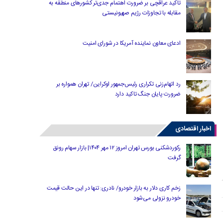
تاکید عراقچی بر ضرورت اهتمام جدی‌تر کشورهای منطقه به
مقابله با تجاوزات رژیم صهیونیستی
ادعای معاون نماینده آمریکا در شورای امنیت
رد اتهام‌زنی تکراری رئیس‌جمهور اوکراین/ تهران همواره بر
ضرورت پایان جنگ تاکید دارد
اخبار اقتصادی
رکوردشکنی بورس تهران امروز ۱۲ مهر ۱۴۰۴| بازار سهام رونق
گرفت
زخم کاری دلار به بازار خودرو/ نادری: تنها در این حالت قیمت
خودرو نزولی می‌شود