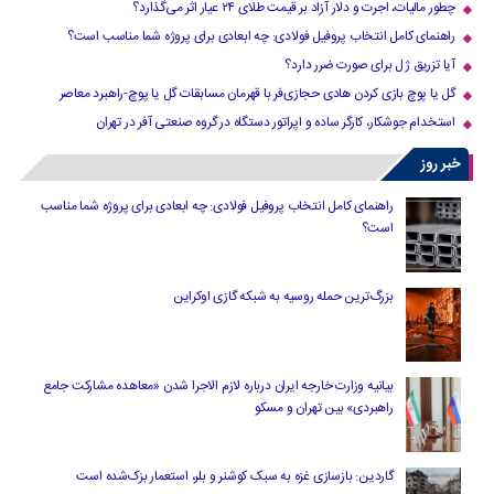
چطور مالیات، اجرت و دلار آزاد بر قیمت طلای ۲۴ عیار اثر می‌گذارد؟
راهنمای کامل انتخاب پروفیل فولادی: چه ابعادی برای پروژه شما مناسب است؟
آیا تزریق ژل برای صورت ضرر دارد​؟
گل یا پوچ بازی کردن هادی حجازی‌فر با قهرمان مسابقات گل یا پوچ-راهبرد معاصر
استخدام جوشکار، کارگر ساده و اپراتور دستگاه در گروه صنعتی آفر در تهران
خبر روز
راهنمای کامل انتخاب پروفیل فولادی: چه ابعادی برای پروژه شما مناسب
است؟
بزرگ‌ترین حمله روسیه به شبکه گازی اوکراین
بیانیه وزارت خارجه ایران درباره لازم‌ الاجرا شدن «معاهده مشارکت جامع
راهبردی» بین تهران و مسکو
گاردین: بازسازی غزه به سبک کوشنر و بلر، استعمار بزک‌شده است