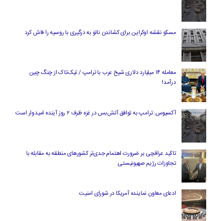
مسکو نقشه اوکراین برای کشاندن ناتو به درگیری با روسیه را فاش کرد
معامله ۱۴ میلیارد دلاری شیخ عرب با ترامپ / تیک‌تاک از چنگ چین
درآمد!
آکسیوس: ترامپ به توافق آتش‌بس در غزه ظرف ۲ روز آینده امیدوار است
تاکید عراقچی بر ضرورت اهتمام جدی‌تر کشورهای منطقه به مقابله با
تجاوزات رژیم صهیونیستی
ادعای معاون نماینده آمریکا در شورای امنیت