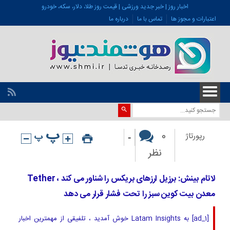
اخبار روز | خبر جدید ورزشی | قیمت روز طلا، دلار، سکه، خودرو
اعتبارات و مجوز ها
تماس با ما
درباره ما
-
0
رپورتاژ
نظر
لاتام بینش: برزیل ارزهای بریکس را شناور می کند ، Tether
معدن بیت کوین سبز را تحت فشار قرار می دهد
[ad_1] به Latam Insights خوش آمدید ، تلفیقی از مهمترین اخبار