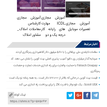
آموزش مجازی
آموزش مجازی
ICDL مهارت
کارشناس
آموزش مجازی
های رایانه کار
معاملات املاک_
تعمیرات موبایل
درجه یک و دو
مشاور املاک
اخبار مرتبط
مقامات تایلندی ملی پرتغالی را با 580 میلیون دلار کلاهبرداری رمزنگاری کردند
سرمایه گذار میلیاردر ری دالیو آسیب پذیری اصلی بیت کوین را نشان می دهد: کد
Fintech Onepay با حمایت والمارت برای راه اندازی خدمات تجارت و حضانت
رمزنگاری
قیمت بیت کوین در حالی که بالاتر از 122،000 دلار است ، به همه زمانه نزدیک است
Scroll USX ، یک نئودولار با قدرت ZK را برای پرداخت راه اندازی می کند
لینک کوتاه