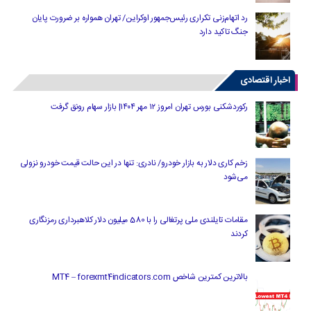
رد اتهام‌زنی تکراری رئیس‌جمهور اوکراین/ تهران همواره بر ضرورت پایان
جنگ تاکید دارد
اخبار اقتصادی
رکوردشکنی بورس تهران امروز ۱۲ مهر ۱۴۰۴| بازار سهام رونق گرفت
زخم کاری دلار به بازار خودرو/ نادری: تنها در این حالت قیمت خودرو نزولی
می‌شود
مقامات تایلندی ملی پرتغالی را با 580 میلیون دلار کلاهبرداری رمزنگاری
کردند
بالاترین کمترین شاخص MT4 – forexmt4indicators.com