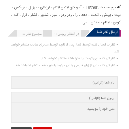
برچسب ها :
Tether
،
آمریکای لاتین لاتام
،
ارزهای
،
برزیل
،
بریکس
،
بیت
،
بینش
،
تحت
،
دهد
،
را
،
رمز رمز
،
سبز
،
شناور
،
فشار
،
قرار
،
کند
،
کوین
،
لاتام
،
معدن
،
می
ارسال نظر شما
انتشار یافته : 0
در انتظار بررسی : 0
مجموع نظرات : 0
نظرات ارسال شده توسط شما، پس از تایید توسط مدیران سایت منتشر خواهد
شد.
نظراتی که حاوی تهمت یا افترا باشد منتشر نخواهد شد.
نظراتی که به غیر از زبان فارسی یا غیر مرتبط با خبر باشد منتشر نخواهد شد.