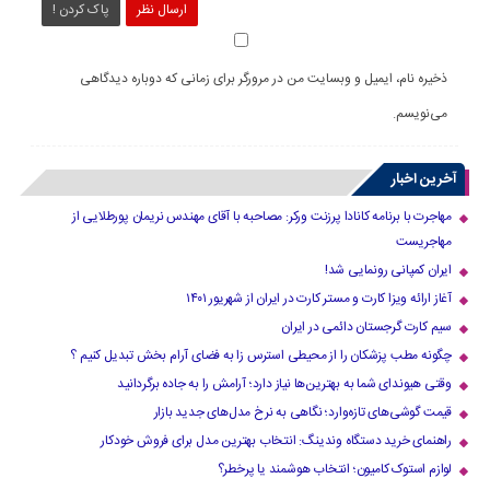
ارسال نظر
پاک کردن !
ذخیره نام، ایمیل و وبسایت من در مرورگر برای زمانی که دوباره دیدگاهی
می‌نویسم.
آخرین اخبار
مهاجرت با برنامه کانادا پرزنت ورکر: مصاحبه با آقای مهندس نریمان پورطلایی از
مهاجریست
ایران کمپانی رونمایی شد!
آغاز ارائه ویزا کارت و مستر کارت در ایران از شهریور ۱۴۰۱
سیم کارت گرجستان دائمی در ایران
چگونه مطب پزشکان را از محیطی استرس زا به فضای آرام بخش تبدیل کنیم ؟
وقتی هیوندای شما به بهترین‌ها نیاز دارد؛ آرامش را به جاده برگردانید
قیمت گوشی‌های تازه‌وارد؛ نگاهی به نرخ مدل‌های جدید بازار
راهنمای خرید دستگاه وندینگ: انتخاب بهترین مدل برای فروش خودکار
لوازم استوک کامیون؛ انتخاب هوشمند یا پرخطر؟