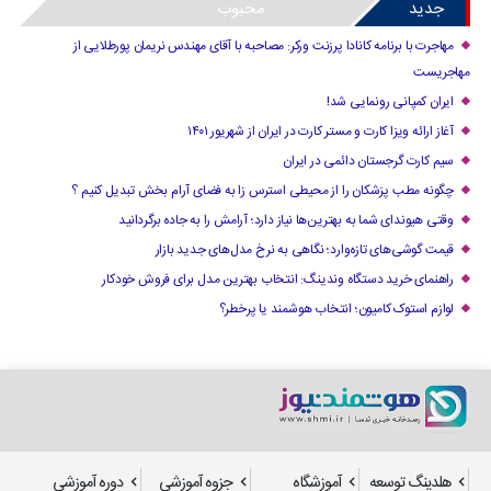
جدید
محبوب
مهاجرت با برنامه کانادا پرزنت ورکر: مصاحبه با آقای مهندس نریمان پورطلایی از
مهاجریست
ایران کمپانی رونمایی شد!
آغاز ارائه ویزا کارت و مستر کارت در ایران از شهریور ۱۴۰۱
سیم کارت گرجستان دائمی در ایران
چگونه مطب پزشکان را از محیطی استرس زا به فضای آرام بخش تبدیل کنیم ؟
وقتی هیوندای شما به بهترین‌ها نیاز دارد؛ آرامش را به جاده برگردانید
قیمت گوشی‌های تازه‌وارد؛ نگاهی به نرخ مدل‌های جدید بازار
راهنمای خرید دستگاه وندینگ: انتخاب بهترین مدل برای فروش خودکار
لوازم استوک کامیون؛ انتخاب هوشمند یا پرخطر؟
هلدینگ توسعه
آموزشگاه
جزوه آموزشی
دوره آموزشی