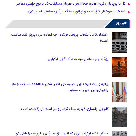
گل یا پوچ بازی کردن هادی حجازی‌فر با قهرمان مسابقات گل یا پوچ-راهبرد معاصر
استخدام جوشکار، کارگر ساده و اپراتور دستگاه در گروه صنعتی آفر در تهران
خبر روز
راهنمای کامل انتخاب پروفیل فولادی: چه ابعادی برای پروژه شما مناسب
است؟
بزرگ‌ترین حمله روسیه به شبکه گازی اوکراین
بیانیه وزارت خارجه ایران درباره لازم‌ الاجرا شدن «معاهده مشارکت جامع
راهبردی» بین تهران و مسکو
گاردین: بازسازی غزه به سبک کوشنر و بلر، استعمار بزک‌شده است
مسکو نقشه اوکراین برای کشاندن ناتو به درگیری با روسیه را فاش کرد