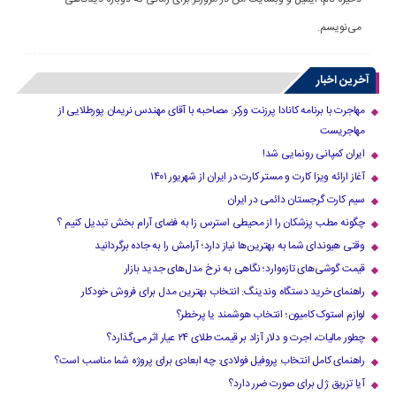
می‌نویسم.
آخرین اخبار
مهاجرت با برنامه کانادا پرزنت ورکر: مصاحبه با آقای مهندس نریمان پورطلایی از
مهاجریست
ایران کمپانی رونمایی شد!
آغاز ارائه ویزا کارت و مستر کارت در ایران از شهریور ۱۴۰۱
سیم کارت گرجستان دائمی در ایران
چگونه مطب پزشکان را از محیطی استرس زا به فضای آرام بخش تبدیل کنیم ؟
وقتی هیوندای شما به بهترین‌ها نیاز دارد؛ آرامش را به جاده برگردانید
قیمت گوشی‌های تازه‌وارد؛ نگاهی به نرخ مدل‌های جدید بازار
راهنمای خرید دستگاه وندینگ: انتخاب بهترین مدل برای فروش خودکار
لوازم استوک کامیون؛ انتخاب هوشمند یا پرخطر؟
چطور مالیات، اجرت و دلار آزاد بر قیمت طلای ۲۴ عیار اثر می‌گذارد؟
راهنمای کامل انتخاب پروفیل فولادی: چه ابعادی برای پروژه شما مناسب است؟
آیا تزریق ژل برای صورت ضرر دارد​؟