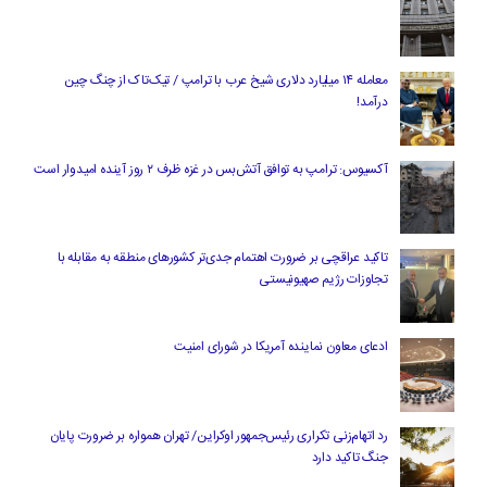
معامله ۱۴ میلیارد دلاری شیخ عرب با ترامپ / تیک‌تاک از چنگ چین
درآمد!
آکسیوس: ترامپ به توافق آتش‌بس در غزه ظرف ۲ روز آینده امیدوار است
تاکید عراقچی بر ضرورت اهتمام جدی‌تر کشورهای منطقه به مقابله با
تجاوزات رژیم صهیونیستی
ادعای معاون نماینده آمریکا در شورای امنیت
رد اتهام‌زنی تکراری رئیس‌جمهور اوکراین/ تهران همواره بر ضرورت پایان
جنگ تاکید دارد