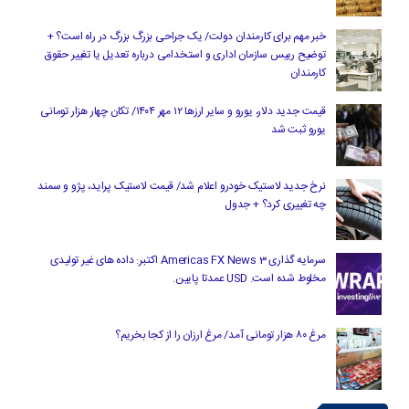
خبر مهم برای کارمندان دولت/ یک جراحی بزرگ بزرگ در راه است؟ +
توضیح رییس سازمان اداری و استخدامی درباره تعدیل یا تغییر حقوق
کارمندان
قیمت جدید دلار، یورو و سایر ارزها ۱۲ مهر ۱۴۰۴/ تکان چهار هزار تومانی
یورو ثبت شد
نرخ جدید لاستیک خودرو اعلام شد/ قیمت لاستیک پراید، پژو و سمند
چه تغییری کرد؟ + جدول
سرمایه گذاری Americas FX News 3 اکتبر: داده های غیر تولیدی
مخلوط شده است. USD عمدتا پایین.
مرغ ۸۰ هزار تومانی آمد/ مرغ ارزان را از کجا بخریم؟