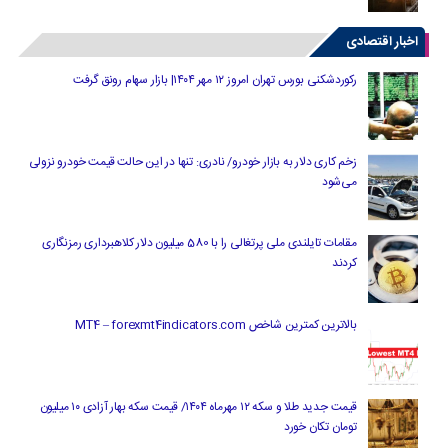
اخبار اقتصادی
رکوردشکنی بورس تهران امروز ۱۲ مهر ۱۴۰۴| بازار سهام رونق گرفت
زخم کاری دلار به بازار خودرو/ نادری: تنها در این حالت قیمت خودرو نزولی
می‌شود
مقامات تایلندی ملی پرتغالی را با 580 میلیون دلار کلاهبرداری رمزنگاری
کردند
بالاترین کمترین شاخص MT4 – forexmt4indicators.com
قیمت جدید طلا و سکه ۱۲ مهرماه ۱۴۰۴/ قیمت سکه بهار آزادی ۱۰ میلیون
تومان تکان خورد