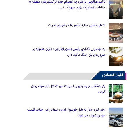
تاکید عراقچی بر ضرورت اهتمام جدی‌تر کشورهای منطقه به
مقابله با تجاوزات رژیم صهیونیستی
ادعای معاون نماینده آمریکا در شورای امنیت
رد اتهام‌زنی تکراری رئیس‌جمهور اوکراین/ تهران همواره بر
ضرورت پایان جنگ تاکید دارد
اخبار اقتصادی
رکوردشکنی بورس تهران امروز ۱۲ مهر ۱۴۰۴| بازار سهام رونق
گرفت
زخم کاری دلار به بازار خودرو/ نادری: تنها در این حالت قیمت
خودرو نزولی می‌شود