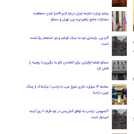
بیانیه وزارت خارجه ایران درباره لازم‌ الاجرا شدن «معاهده
مشارکت جامع راهبردی» بین تهران و مسکو
گاردین: بازسازی غزه به سبک کوشنر و بلر، استعمار بزک‌شده
است
شده
مسکو نقشه اوکراین برای کشاندن ناتو به درگیری با روسیه را
فاش کرد
دلار و به عبارتی ۳.۱
معامله ۱۴ میلیارد دلاری شیخ عرب با ترامپ / تیک‌تاک از چنگ
چین درآمد!
ر حدود
آکسیوس: ترامپ به توافق آتش‌بس در غزه ظرف ۲ روز آینده
امیدوار است