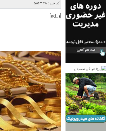
کد خبر : 586338
[ad_1]