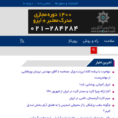
اعتبارات و مجوز ها
تماس با ما
درباره ما
سلامت
راه و روش
رپورتاژ
آخرین اخبار
مهاجرت با برنامه کانادا پرزنت ورکر: مصاحبه با آقای مهندس نریمان پورطلایی
از مهاجریست
ایران کمپانی رونمایی شد!
آغاز ارائه ویزا کارت و مستر کارت در ایران از شهریور ۱۴۰۱
سیم کارت گرجستان دائمی در ایران
چگونه مطب پزشکان را از محیطی استرس زا به فضای آرام بخش تبدیل
کنیم ؟