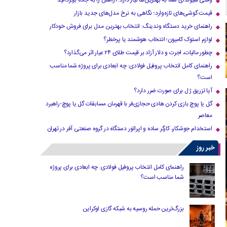
وقتی هیوندای شما به بهترین‌ها نیاز دارد؛ آرامش را به جاده برگردانید
قیمت گوشی‌های تازه‌وارد؛ نگاهی به نرخ مدل‌های جدید بازار
راهنمای خرید دستگاه وندینگ: انتخاب بهترین مدل برای فروش خودکار
لوازم استوک کامیون؛ انتخاب هوشمند یا پرخطر؟
چطور مالیات، اجرت و دلار آزاد بر قیمت طلای ۲۴ عیار اثر می‌گذارد؟
راهنمای کامل انتخاب پروفیل فولادی: چه ابعادی برای پروژه شما مناسب
است؟
آیا تزریق ژل برای صورت ضرر دارد​؟
گل یا پوچ بازی کردن هادی حجازی‌فر با قهرمان مسابقات گل یا پوچ-راهبرد
معاصر
استخدام جوشکار، کارگر ساده و اپراتور دستگاه در گروه صنعتی آفر در تهران
خبر روز
راهنمای کامل انتخاب پروفیل فولادی: چه ابعادی برای پروژه
شما مناسب است؟
بزرگ‌ترین حمله روسیه به شبکه گازی اوکراین