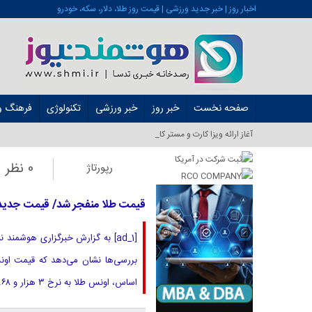
اخبار روز | خبر جدید ورزشی | قیمت روز طلا، دلار، سکه، خودرو
صفحه نخست
خبر روز
خبر ورزشی
تکنولوژی
فرهنگ و 
آغاز ارائه ویزا کارت و مستر کارت در ایران از _
0 نظر
رپورتاژ
قیمت طلا منفجر شد/ قیمت جدید طلای جهان
[ad_1] به گزارش خبرگزاری هوشمن
اساس، اونس طلا به نرخ ۳ هزار و ۸۶۸ دلار در بازار جهانی