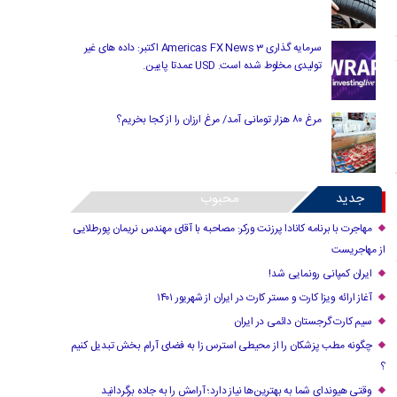
سرمایه گذاری Americas FX News 3 اکتبر: داده های غیر
تولیدی مخلوط شده است. USD عمدتا پایین.
مرغ ۸۰ هزار تومانی آمد/ مرغ ارزان را از کجا بخریم؟
جدید
محبوب
مهاجرت با برنامه کانادا پرزنت ورکر: مصاحبه با آقای مهندس نریمان پورطلایی
از مهاجریست
ایران کمپانی رونمایی شد!
آغاز ارائه ویزا کارت و مستر کارت در ایران از شهریور ۱۴۰۱
سیم کارت گرجستان دائمی در ایران
چگونه مطب پزشکان را از محیطی استرس زا به فضای آرام بخش تبدیل کنیم
؟
وقتی هیوندای شما به بهترین‌ها نیاز دارد؛ آرامش را به جاده برگردانید