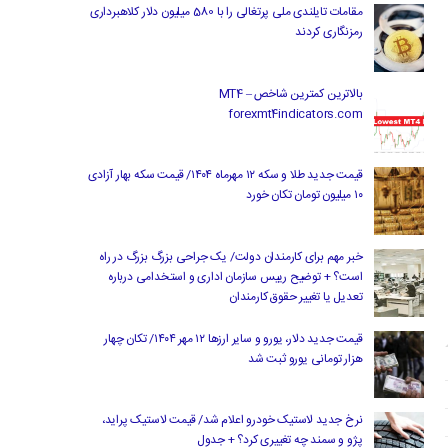
مقامات تایلندی ملی پرتغالی را با 580 میلیون دلار کلاهبرداری
رمزنگاری کردند
بالاترین کمترین شاخص MT4 –
forexmt4indicators.com
قیمت جدید طلا و سکه ۱۲ مهرماه ۱۴۰۴/ قیمت سکه بهار آزادی
۱۰ میلیون تومان تکان خورد
خبر مهم برای کارمندان دولت/ یک جراحی بزرگ بزرگ در راه
است؟ + توضیح رییس سازمان اداری و استخدامی درباره
تعدیل یا تغییر حقوق کارمندان
قیمت جدید دلار، یورو و سایر ارزها ۱۲ مهر ۱۴۰۴/ تکان چهار
هزار تومانی یورو ثبت شد
نرخ جدید لاستیک خودرو اعلام شد/ قیمت لاستیک پراید،
پژو و سمند چه تغییری کرد؟ + جدول