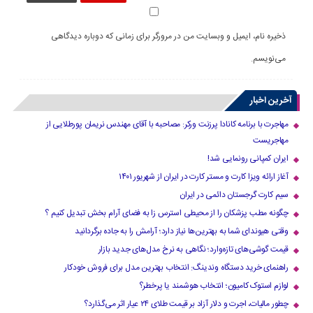
ذخیره نام، ایمیل و وبسایت من در مرورگر برای زمانی که دوباره دیدگاهی
می‌نویسم.
آخرین اخبار
مهاجرت با برنامه کانادا پرزنت ورکر: مصاحبه با آقای مهندس نریمان پورطلایی از
مهاجریست
ایران کمپانی رونمایی شد!
آغاز ارائه ویزا کارت و مستر کارت در ایران از شهریور ۱۴۰۱
سیم کارت گرجستان دائمی در ایران
چگونه مطب پزشکان را از محیطی استرس زا به فضای آرام بخش تبدیل کنیم ؟
وقتی هیوندای شما به بهترین‌ها نیاز دارد؛ آرامش را به جاده برگردانید
قیمت گوشی‌های تازه‌وارد؛ نگاهی به نرخ مدل‌های جدید بازار
راهنمای خرید دستگاه وندینگ: انتخاب بهترین مدل برای فروش خودکار
لوازم استوک کامیون؛ انتخاب هوشمند یا پرخطر؟
چطور مالیات، اجرت و دلار آزاد بر قیمت طلای ۲۴ عیار اثر می‌گذارد؟