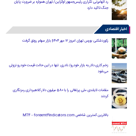
رد اتهام‌زنی تکراری رئیس‌جمهور اوکراین/ تهران همواره بر ضرورت پایان
جنگ تاکید دارد
اخبار اقتصادی
رکوردشکنی بورس تهران امروز ۱۲ مهر ۱۴۰۴| بازار سهام رونق گرفت
زخم کاری دلار به بازار خودرو/ نادری: تنها در این حالت قیمت خودرو نزولی
می‌شود
مقامات تایلندی ملی پرتغالی را با 580 میلیون دلار کلاهبرداری رمزنگاری
کردند
بالاترین کمترین شاخص MT4 – forexmt4indicators.com