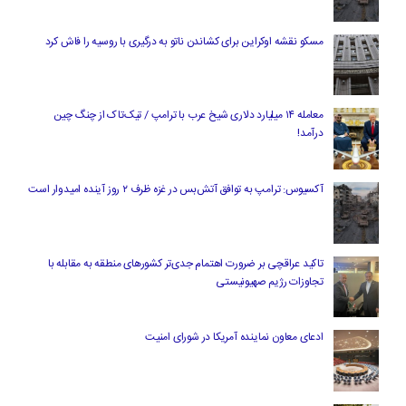
مسکو نقشه اوکراین برای کشاندن ناتو به درگیری با روسیه را فاش کرد
معامله ۱۴ میلیارد دلاری شیخ عرب با ترامپ / تیک‌تاک از چنگ چین
درآمد!
آکسیوس: ترامپ به توافق آتش‌بس در غزه ظرف ۲ روز آینده امیدوار است
تاکید عراقچی بر ضرورت اهتمام جدی‌تر کشورهای منطقه به مقابله با
تجاوزات رژیم صهیونیستی
ادعای معاون نماینده آمریکا در شورای امنیت