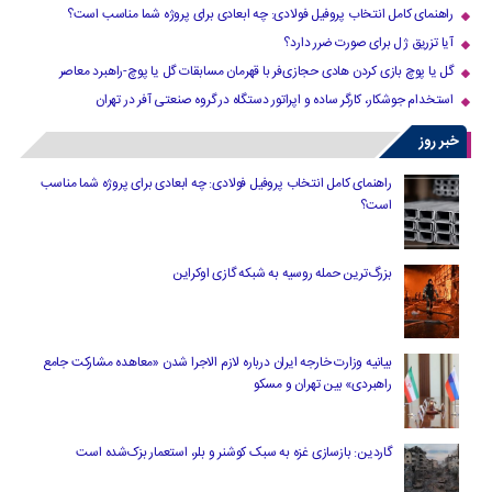
راهنمای کامل انتخاب پروفیل فولادی: چه ابعادی برای پروژه شما مناسب است؟
آیا تزریق ژل برای صورت ضرر دارد​؟
گل یا پوچ بازی کردن هادی حجازی‌فر با قهرمان مسابقات گل یا پوچ-راهبرد معاصر
استخدام جوشکار، کارگر ساده و اپراتور دستگاه در گروه صنعتی آفر در تهران
خبر روز
راهنمای کامل انتخاب پروفیل فولادی: چه ابعادی برای پروژه شما مناسب
است؟
بزرگ‌ترین حمله روسیه به شبکه گازی اوکراین
بیانیه وزارت خارجه ایران درباره لازم‌ الاجرا شدن «معاهده مشارکت جامع
راهبردی» بین تهران و مسکو
گاردین: بازسازی غزه به سبک کوشنر و بلر، استعمار بزک‌شده است