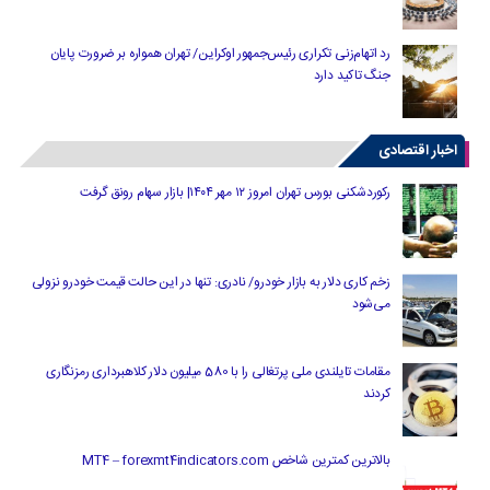
رد اتهام‌زنی تکراری رئیس‌جمهور اوکراین/ تهران همواره بر ضرورت پایان
جنگ تاکید دارد
اخبار اقتصادی
رکوردشکنی بورس تهران امروز ۱۲ مهر ۱۴۰۴| بازار سهام رونق گرفت
زخم کاری دلار به بازار خودرو/ نادری: تنها در این حالت قیمت خودرو نزولی
می‌شود
مقامات تایلندی ملی پرتغالی را با 580 میلیون دلار کلاهبرداری رمزنگاری
کردند
بالاترین کمترین شاخص MT4 – forexmt4indicators.com