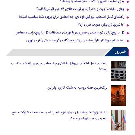
لوازم استوک کامیون؛ انتخاب هوشمند یا پرخطر؟
چطور مالیات، اجرت و دلار آزاد بر قیمت طلای ۲۴ عیار اثر می‌گذارد؟
راهنمای کامل انتخاب پروفیل فولادی: چه ابعادی برای پروژه شما مناسب است؟
آیا تزریق ژل برای صورت ضرر دارد​؟
گل یا پوچ بازی کردن هادی حجازی‌فر با قهرمان مسابقات گل یا پوچ-راهبرد معاصر
استخدام جوشکار، کارگر ساده و اپراتور دستگاه در گروه صنعتی آفر در تهران
خبر روز
راهنمای کامل انتخاب پروفیل فولادی: چه ابعادی برای پروژه شما مناسب
است؟
بزرگ‌ترین حمله روسیه به شبکه گازی اوکراین
بیانیه وزارت خارجه ایران درباره لازم‌ الاجرا شدن «معاهده مشارکت جامع
راهبردی» بین تهران و مسکو