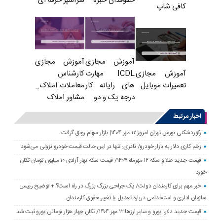
حقوقدان خبره
سرآشپز حرفه ای
کافی شاپ
آموزش مجازی
آموزش مجازی
ICDL مهارت
کارشناس
آموزش مجازی
های رایانه کار
معاملات املاک_
تعمیرات موبایل
درجه یک و دو
مشاور املاک
اخبار مرتبط
رکوردشکنی بورس تهران امروز ۱۲ مهر ۱۴۰۴| بازار سهام رونق گرفت
زخم کاری دلار به بازار خودرو/ نادری: تنها در این حالت قیمت خودرو نزولی می‌شود
قیمت جدید طلا و سکه ۱۲ مهرماه ۱۴۰۴/ قیمت سکه بهار آزادی ۱۰ میلیون تومان تکان
خورد
خبر مهم برای کارمندان دولت/ یک جراحی بزرگ بزرگ در راه است؟ + توضیح رییس
سازمان اداری و استخدامی درباره تعدیل یا تغییر حقوق کارمندان
قیمت جدید دلار، یورو و سایر ارزها ۱۲ مهر ۱۴۰۴/ تکان چهار هزار تومانی یورو ثبت شد