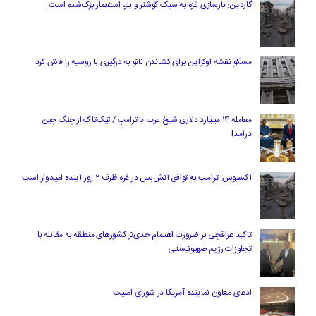
گاردین: بازسازی غزه به سبک کوشنر و بلر، استعمار بزک‌شده است
مسکو نقشه اوکراین برای کشاندن ناتو به درگیری با روسیه را فاش کرد
معامله ۱۴ میلیارد دلاری شیخ عرب با ترامپ / تیک‌تاک از چنگ چین
درآمد!
آکسیوس: ترامپ به توافق آتش‌بس در غزه ظرف ۲ روز آینده امیدوار است
تاکید عراقچی بر ضرورت اهتمام جدی‌تر کشورهای منطقه به مقابله با
تجاوزات رژیم صهیونیستی
ادعای معاون نماینده آمریکا در شورای امنیت