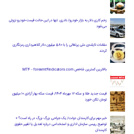
زخم کاری دلار به بازار خودرو/ نادری: تنها در این حالت قیمت خودرو نزولی
می‌شود
مقامات تایلندی ملی پرتغالی را با 580 میلیون دلار کلاهبرداری رمزنگاری
کردند
بالاترین کمترین شاخص MT4 – forexmt4indicators.com
قیمت جدید طلا و سکه ۱۲ مهرماه ۱۴۰۴/ قیمت سکه بهار آزادی ۱۰ میلیون
تومان تکان خورد
خبر مهم برای کارمندان دولت/ یک جراحی بزرگ بزرگ در راه است؟ +
توضیح رییس سازمان اداری و استخدامی درباره تعدیل یا تغییر حقوق
کارمندان