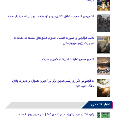
درآمد!
آکسیوس: ترامپ به توافق آتش‌بس در غزه ظرف ۲ روز آینده امیدوار است
تاکید عراقچی بر ضرورت اهتمام جدی‌تر کشورهای منطقه به مقابله با
تجاوزات رژیم صهیونیستی
ادعای معاون نماینده آمریکا در شورای امنیت
رد اتهام‌زنی تکراری رئیس‌جمهور اوکراین/ تهران همواره بر ضرورت پایان
جنگ تاکید دارد
اخبار اقتصادی
رکوردشکنی بورس تهران امروز ۱۲ مهر ۱۴۰۴| بازار سهام رونق گرفت