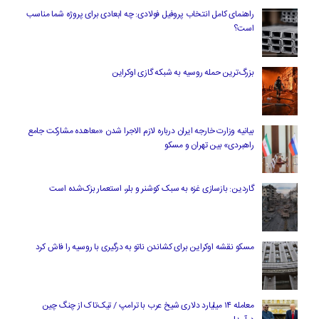
راهنمای کامل انتخاب پروفیل فولادی: چه ابعادی برای پروژه شما مناسب
است؟
بزرگ‌ترین حمله روسیه به شبکه گازی اوکراین
بیانیه وزارت خارجه ایران درباره لازم‌ الاجرا شدن «معاهده مشارکت جامع
راهبردی» بین تهران و مسکو
گاردین: بازسازی غزه به سبک کوشنر و بلر، استعمار بزک‌شده است
مسکو نقشه اوکراین برای کشاندن ناتو به درگیری با روسیه را فاش کرد
معامله ۱۴ میلیارد دلاری شیخ عرب با ترامپ / تیک‌تاک از چنگ چین