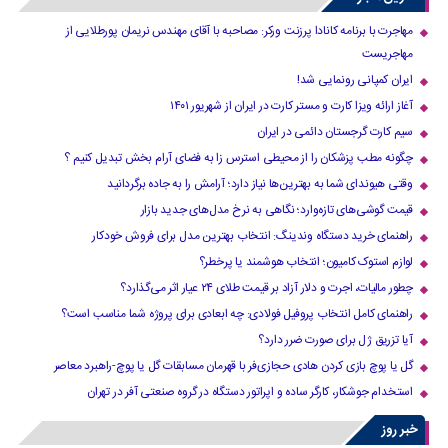
مهاجرت با برنامه کانادا پرزنت ورکر: مصاحبه با آقای مهندس نریمان پورطلایی از
مهاجریست
ایران کمپانی رونمایی شد!
آغاز ارائه ویزا کارت و مستر کارت در ایران از شهریور ۱۴۰۱
سیم کارت گرجستان دائمی در ایران
چگونه مطب پزشکان را از محیطی استرس زا به فضای آرام بخش تبدیل کنیم ؟
وقتی هیوندای شما به بهترین‌ها نیاز دارد؛ آرامش را به جاده برگردانید
قیمت گوشی‌های تازه‌وارد؛ نگاهی به نرخ مدل‌های جدید بازار
راهنمای خرید دستگاه وندینگ: انتخاب بهترین مدل برای فروش خودکار
لوازم استوک کامیون؛ انتخاب هوشمند یا پرخطر؟
چطور مالیات، اجرت و دلار آزاد بر قیمت طلای ۲۴ عیار اثر می‌گذارد؟
راهنمای کامل انتخاب پروفیل فولادی: چه ابعادی برای پروژه شما مناسب است؟
آیا تزریق ژل برای صورت ضرر دارد​؟
گل یا پوچ بازی کردن هادی حجازی‌فر با قهرمان مسابقات گل یا پوچ-راهبرد معاصر
استخدام جوشکار، کارگر ساده و اپراتور دستگاه در گروه صنعتی آفر در تهران
خبر روز