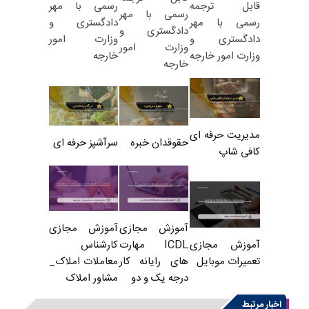
رسمی با مهر
قابل ترجمه
رسمی با مهر
دادگستری و
رسمی با مهر
دادگستری و
وزارت امور
دادگستری و
وزارت امور
خارجه
وزارت امور خارجه
خارجه
مدیریت حرفه ای
حقوقدان خبره
سرآشپز حرفه ای
کافی شاپ
آموزش مجازی
آموزش مجازی
ICDL مهارت
کارشناس
آموزش مجازی
های رایانه کار
معاملات املاک_
تعمیرات موبایل
درجه یک و دو
مشاور املاک
اخبار مرتبط