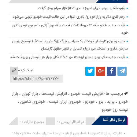
رکوردشکنی بورس تهران امروز ۱۲ مهر ۱۴۰۴| بازار سهام رونق گرفت
زخم کاری دلار به بازار خودرو/ نادری: تنها در این حالت قیمت خودرو نزولی می‌شود
قیمت جدید طلا و سکه ۱۲ مهرماه ۱۴۰۴/ قیمت سکه بهار آزادی ۱۰ میلیون تومان تکان
خورد
خبر مهم برای کارمندان دولت/ یک جراحی بزرگ بزرگ در راه است؟ + توضیح رییس
سازمان اداری و استخدامی درباره تعدیل یا تغییر حقوق کارمندان
قیمت جدید دلار، یورو و سایر ارزها ۱۲ مهر ۱۴۰۴/ تکان چهار هزار تومانی یورو ثبت شد
لینک کوتاه
برچسب ها :
افزایش قیمت خودرو
،
افزایش قیمت‌ها
،
بازار تهران
،
بازار
خودرو
،
پراید
،
پژو
،
خودرو
،
خودروی ارزان قیمت
،
خودروی شاهین
،
قیمت روز خودرو
ارسال نظر شما
انتشار یافته : 0
در انتظار بررسی : 0
مجموع نظرات : 0
نظرات ارسال شده توسط شما، پس از تایید توسط مدیران سایت منتشر خواهد