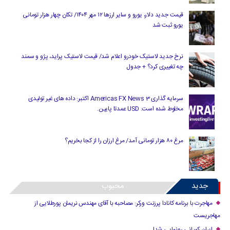
قیمت جدید دلار، یورو و سایر ارزها ۱۲ مهر ۱۴۰۴/ تکان چهار هزار تومانی
یورو ثبت شد
نرخ جدید لاستیک خودرو اعلام شد/ قیمت لاستیک پراید، پژو و سمند
چه تغییری کرد؟ + جدول
سرمایه گذاری Americas FX News 3 اکتبر: داده های غیر تولیدی
مخلوط شده است. USD عمدتا پایین.
مرغ ۸۰ هزار تومانی آمد/ مرغ ارزان را از کجا بخریم؟
جدید
محبوب
مهاجرت با برنامه کانادا پرزنت ورکر: مصاحبه با آقای مهندس نریمان پورطلایی از
مهاجریست
ایران کمپانی رونمایی شد!