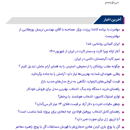
می‌نویسم.
آخرین اخبار
مهاجرت با برنامه کانادا پرزنت ورکر: مصاحبه با آقای مهندس نریمان پورطلایی از
مهاجریست
ایران کمپانی رونمایی شد!
آغاز ارائه ویزا کارت و مستر کارت در ایران از شهریور ۱۴۰۱
سیم کارت گرجستان دائمی در ایران
چگونه مطب پزشکان را از محیطی استرس زا به فضای آرام بخش تبدیل کنیم ؟
وقتی هیوندای شما به بهترین‌ها نیاز دارد؛ آرامش را به جاده برگردانید
قیمت گوشی‌های تازه‌وارد؛ نگاهی به نرخ مدل‌های جدید بازار
راهنمای خرید دستگاه وندینگ: انتخاب بهترین مدل برای فروش خودکار
لوازم استوک کامیون؛ انتخاب هوشمند یا پرخطر؟
چطور مالیات، اجرت و دلار آزاد بر قیمت طلای ۲۴ عیار اثر می‌گذارد؟
راهنمای کامل انتخاب پروفیل فولادی: چه ابعادی برای پروژه شما مناسب است؟
آیا تزریق ژل برای صورت ضرر دارد​؟
گل یا پوچ بازی کردن هادی حجازی‌فر با قهرمان مسابقات گل یا پوچ-راهبرد معاصر