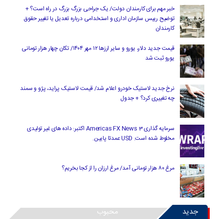
خبر مهم برای کارمندان دولت/ یک جراحی بزرگ بزرگ در راه است؟ +
توضیح رییس سازمان اداری و استخدامی درباره تعدیل یا تغییر حقوق
کارمندان
قیمت جدید دلار، یورو و سایر ارزها ۱۲ مهر ۱۴۰۴/ تکان چهار هزار تومانی
یورو ثبت شد
نرخ جدید لاستیک خودرو اعلام شد/ قیمت لاستیک پراید، پژو و سمند
چه تغییری کرد؟ + جدول
سرمایه گذاری Americas FX News 3 اکتبر: داده های غیر تولیدی
مخلوط شده است. USD عمدتا پایین.
مرغ ۸۰ هزار تومانی آمد/ مرغ ارزان را از کجا بخریم؟
جدید
محبوب