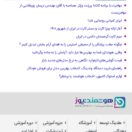
مهاجرت با برنامه کانادا پرزنت ورکر: مصاحبه با آقای مهندس نریمان پورطلایی از
مهاجریست
ایران کمپانی رونمایی شد!
آغاز ارائه ویزا کارت و مستر کارت در ایران از شهریور ۱۴۰۱
سیم کارت گرجستان دائمی در ایران
چگونه مطب پزشکان را از محیطی استرس زا به فضای آرام بخش تبدیل کنیم ؟
وقتی هیوندای شما به بهترین‌ها نیاز دارد؛ آرامش را به جاده برگردانید
قیمت گوشی‌های تازه‌وارد؛ نگاهی به نرخ مدل‌های جدید بازار
راهنمای خرید دستگاه وندینگ: انتخاب بهترین مدل برای فروش خودکار
لوازم استوک کامیون؛ انتخاب هوشمند یا پرخطر؟
هلدینگ توسعه
آموزشگاه
جزوه آموزشی
دوره آموزشی
دهندگان
اصفهان
ثبت شرکت
اخذ ایزو