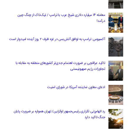
معامله ۱۴ میلیارد دلاری شیخ عرب با ترامپ / تیک‌تاک از چنگ چین
درآمد!
آکسیوس: ترامپ به توافق آتش‌بس در غزه ظرف ۲ روز آینده امیدوار است
تاکید عراقچی بر ضرورت اهتمام جدی‌تر کشورهای منطقه به مقابله با
تجاوزات رژیم صهیونیستی
ادعای معاون نماینده آمریکا در شورای امنیت
رد اتهام‌زنی تکراری رئیس‌جمهور اوکراین/ تهران همواره بر ضرورت پایان
جنگ تاکید دارد