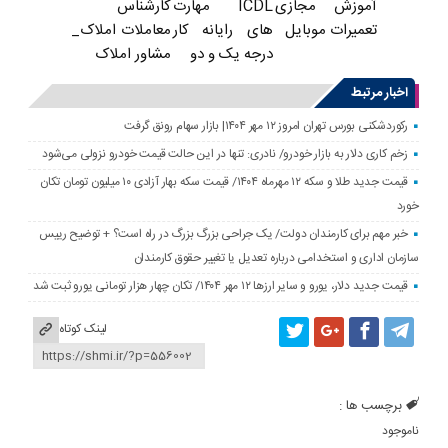
ICDL مهارت
کارشناس
آموزش مجازی
های رایانه کار
معاملات املاک_
تعمیرات موبایل
درجه یک و دو
مشاور املاک
اخبار مرتبط
رکوردشکنی بورس تهران امروز ۱۲ مهر ۱۴۰۴| بازار سهام رونق گرفت
زخم کاری دلار به بازار خودرو/ نادری: تنها در این حالت قیمت خودرو نزولی می‌شود
قیمت جدید طلا و سکه ۱۲ مهرماه ۱۴۰۴/ قیمت سکه بهار آزادی ۱۰ میلیون تومان تکان
خورد
خبر مهم برای کارمندان دولت/ یک جراحی بزرگ بزرگ در راه است؟ + توضیح رییس
سازمان اداری و استخدامی درباره تعدیل یا تغییر حقوق کارمندان
قیمت جدید دلار، یورو و سایر ارزها ۱۲ مهر ۱۴۰۴/ تکان چهار هزار تومانی یورو ثبت شد
لینک کوتاه
برچسب ها :
ناموجود