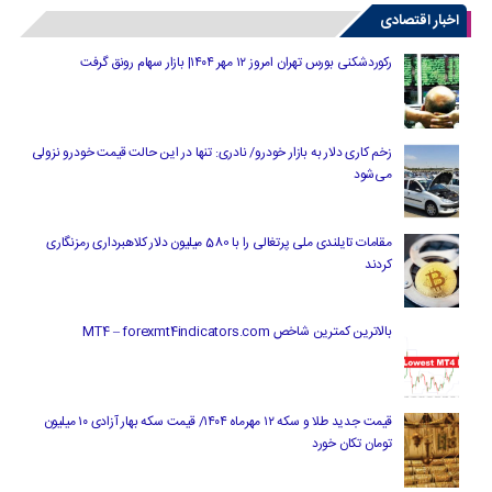
اخبار اقتصادی
رکوردشکنی بورس تهران امروز ۱۲ مهر ۱۴۰۴| بازار سهام رونق گرفت
زخم کاری دلار به بازار خودرو/ نادری: تنها در این حالت قیمت خودرو نزولی
می‌شود
مقامات تایلندی ملی پرتغالی را با 580 میلیون دلار کلاهبرداری رمزنگاری
کردند
بالاترین کمترین شاخص MT4 – forexmt4indicators.com
قیمت جدید طلا و سکه ۱۲ مهرماه ۱۴۰۴/ قیمت سکه بهار آزادی ۱۰ میلیون
تومان تکان خورد