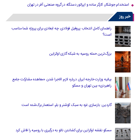
استخدام جوشکار، کارگر ساده و اپراتور دستگاه در گروه صنعتی آفر در تهران
خبر روز
راهنمای کامل انتخاب پروفیل فولادی: چه ابعادی برای پروژه شما مناسب
است؟
بزرگ‌ترین حمله روسیه به شبکه گازی اوکراین
بیانیه وزارت خارجه ایران درباره لازم‌ الاجرا شدن «معاهده مشارکت جامع
راهبردی» بین تهران و مسکو
گاردین: بازسازی غزه به سبک کوشنر و بلر، استعمار بزک‌شده است
مسکو نقشه اوکراین برای کشاندن ناتو به درگیری با روسیه را فاش کرد