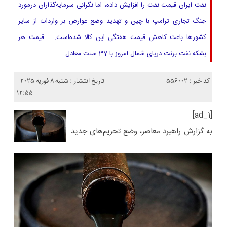
نفت ایران قیمت نفت را افزایش داده، اما نگرانی سرمایه‌گذاران درمورد
جنگ تجاری ترامپ با چین و تهدید وضع عوارض بر واردات از سایر
کشورها باعث کاهش قیمت هفتگی این کالا شده‌است. قیمت هر
بشکه نفت برنت دریای شمال امروز با 37 سنت معادل
کد خبر : 556002
تاریخ انتشار : شنبه 8 فوریه 2025 -
12:55
[ad_1]
به گزارش راهبرد معاصر، وضع تحریم‌های جدید