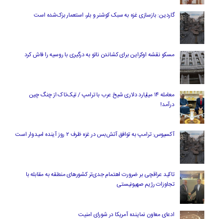
گاردین: بازسازی غزه به سبک کوشنر و بلر، استعمار بزک‌شده است
مسکو نقشه اوکراین برای کشاندن ناتو به درگیری با روسیه را فاش کرد
معامله ۱۴ میلیارد دلاری شیخ عرب با ترامپ / تیک‌تاک از چنگ چین
درآمد!
آکسیوس: ترامپ به توافق آتش‌بس در غزه ظرف ۲ روز آینده امیدوار است
تاکید عراقچی بر ضرورت اهتمام جدی‌تر کشورهای منطقه به مقابله با
تجاوزات رژیم صهیونیستی
ادعای معاون نماینده آمریکا در شورای امنیت