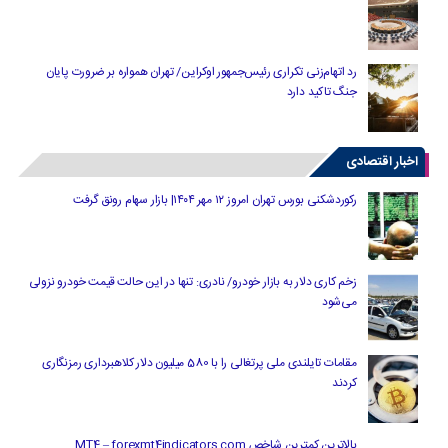
رد اتهام‌زنی تکراری رئیس‌جمهور اوکراین/ تهران همواره بر ضرورت پایان
جنگ تاکید دارد
اخبار اقتصادی
رکوردشکنی بورس تهران امروز ۱۲ مهر ۱۴۰۴| بازار سهام رونق گرفت
زخم کاری دلار به بازار خودرو/ نادری: تنها در این حالت قیمت خودرو نزولی
می‌شود
مقامات تایلندی ملی پرتغالی را با 580 میلیون دلار کلاهبرداری رمزنگاری
کردند
بالاترین کمترین شاخص MT4 – forexmt4indicators.com