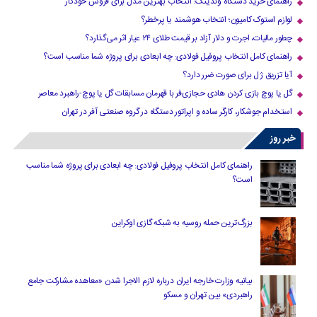
راهنمای خرید دستگاه وندینگ: انتخاب بهترین مدل برای فروش خودکار
لوازم استوک کامیون؛ انتخاب هوشمند یا پرخطر؟
چطور مالیات، اجرت و دلار آزاد بر قیمت طلای ۲۴ عیار اثر می‌گذارد؟
راهنمای کامل انتخاب پروفیل فولادی: چه ابعادی برای پروژه شما مناسب است؟
آیا تزریق ژل برای صورت ضرر دارد​؟
گل یا پوچ بازی کردن هادی حجازی‌فر با قهرمان مسابقات گل یا پوچ-راهبرد معاصر
استخدام جوشکار، کارگر ساده و اپراتور دستگاه در گروه صنعتی آفر در تهران
خبر روز
راهنمای کامل انتخاب پروفیل فولادی: چه ابعادی برای پروژه شما مناسب
است؟
بزرگ‌ترین حمله روسیه به شبکه گازی اوکراین
بیانیه وزارت خارجه ایران درباره لازم‌ الاجرا شدن «معاهده مشارکت جامع
راهبردی» بین تهران و مسکو