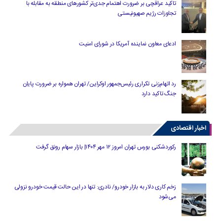
تاکید عراقچی بر ضرورت اهتمام جدی‌تر کشورهای منطقه به مقابله با
تجاوزات رژیم صهیونیستی
ادعای معاون نماینده آمریکا در شورای امنیت
رد اتهام‌زنی تکراری رئیس‌جمهور اوکراین/ تهران همواره بر ضرورت پایان
جنگ تاکید دارد
اخبار اقتصادی
رکوردشکنی بورس تهران امروز ۱۲ مهر ۱۴۰۴| بازار سهام رونق گرفت
زخم کاری دلار به بازار خودرو/ نادری: تنها در این حالت قیمت خودرو نزولی
می‌شود