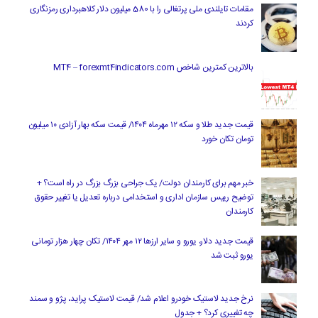
مقامات تایلندی ملی پرتغالی را با 580 میلیون دلار کلاهبرداری رمزنگاری
کردند
بالاترین کمترین شاخص MT4 – forexmt4indicators.com
قیمت جدید طلا و سکه ۱۲ مهرماه ۱۴۰۴/ قیمت سکه بهار آزادی ۱۰ میلیون
تومان تکان خورد
خبر مهم برای کارمندان دولت/ یک جراحی بزرگ بزرگ در راه است؟ +
توضیح رییس سازمان اداری و استخدامی درباره تعدیل یا تغییر حقوق
کارمندان
قیمت جدید دلار، یورو و سایر ارزها ۱۲ مهر ۱۴۰۴/ تکان چهار هزار تومانی
یورو ثبت شد
نرخ جدید لاستیک خودرو اعلام شد/ قیمت لاستیک پراید، پژو و سمند
چه تغییری کرد؟ + جدول