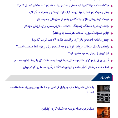
چگونه مطب پزشکان را از محیطی استرس زا به فضای آرام بخش تبدیل کنیم ؟
وقتی هیوندای شما به بهترین‌ها نیاز دارد؛ آرامش را به جاده برگردانید
قیمت گوشی‌های تازه‌وارد؛ نگاهی به نرخ مدل‌های جدید بازار
راهنمای خرید دستگاه وندینگ: انتخاب بهترین مدل برای فروش خودکار
لوازم استوک کامیون؛ انتخاب هوشمند یا پرخطر؟
چطور مالیات، اجرت و دلار آزاد بر قیمت طلای ۲۴ عیار اثر می‌گذارد؟
راهنمای کامل انتخاب پروفیل فولادی: چه ابعادی برای پروژه شما مناسب است؟
آیا تزریق ژل برای صورت ضرر دارد​؟
گل یا پوچ بازی کردن هادی حجازی‌فر با قهرمان مسابقات گل یا پوچ-راهبرد معاصر
استخدام جوشکار، کارگر ساده و اپراتور دستگاه در گروه صنعتی آفر در تهران
خبر روز
راهنمای کامل انتخاب پروفیل فولادی: چه ابعادی برای پروژه شما مناسب
است؟
بزرگ‌ترین حمله روسیه به شبکه گازی اوکراین