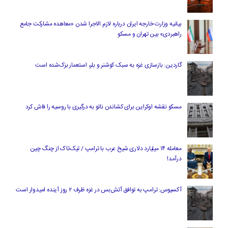
بیانیه وزارت خارجه ایران درباره لازم‌ الاجرا شدن «معاهده مشارکت جامع
راهبردی» بین تهران و مسکو
گاردین: بازسازی غزه به سبک کوشنر و بلر، استعمار بزک‌شده است
مسکو نقشه اوکراین برای کشاندن ناتو به درگیری با روسیه را فاش کرد
معامله ۱۴ میلیارد دلاری شیخ عرب با ترامپ / تیک‌تاک از چنگ چین
درآمد!
آکسیوس: ترامپ به توافق آتش‌بس در غزه ظرف ۲ روز آینده امیدوار است