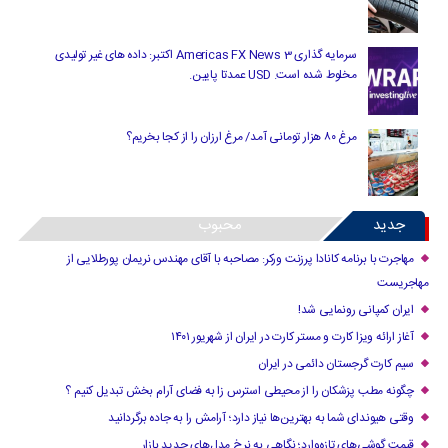
سرمایه گذاری Americas FX News 3 اکتبر: داده های غیر تولیدی
مخلوط شده است. USD عمدتا پایین.
مرغ ۸۰ هزار تومانی آمد/ مرغ ارزان را از کجا بخریم؟
جدید
محبوب
مهاجرت با برنامه کانادا پرزنت ورکر: مصاحبه با آقای مهندس نریمان پورطلایی از
مهاجریست
ایران کمپانی رونمایی شد!
آغاز ارائه ویزا کارت و مستر کارت در ایران از شهریور ۱۴۰۱
سیم کارت گرجستان دائمی در ایران
چگونه مطب پزشکان را از محیطی استرس زا به فضای آرام بخش تبدیل کنیم ؟
وقتی هیوندای شما به بهترین‌ها نیاز دارد؛ آرامش را به جاده برگردانید
قیمت گوشی‌های تازه‌وارد؛ نگاهی به نرخ مدل‌های جدید بازار