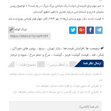
خبر مهم برای کارمندان دولت/ یک جراحی بزرگ بزرگ در راه است؟ + توضیح رییس
سازمان اداری و استخدامی درباره تعدیل یا تغییر حقوق کارمندان
قیمت جدید دلار، یورو و سایر ارزها ۱۲ مهر ۱۴۰۴/ تکان چهار هزار تومانی یورو ثبت شد
لینک کوتاه
برچسب ها :
افزایش قیمت‌ها
،
بازار تهران
،
برنج
،
روغن های خوراکی
،
شکر
،
قند
،
قیمت گوشت قرمز
،
گوشت
،
مرغ و تخم مرغ
،
میوه و تره‌بار
ارسال نظر شما
انتشار یافته : 0
در انتظار بررسی : 0
مجموع نظرات : 0
نظرات ارسال شده توسط شما، پس از تایید توسط مدیران سایت منتشر خواهد
شد.
نظراتی که حاوی تهمت یا افترا باشد منتشر نخواهد شد.
نظراتی که به غیر از زبان فارسی یا غیر مرتبط با خبر باشد منتشر نخواهد شد.