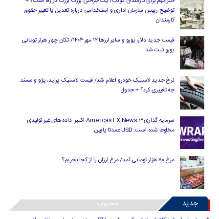
خبر مهم برای کارمندان دولت/ یک جراحی بزرگ بزرگ در راه است؟ +
توضیح رییس سازمان اداری و استخدامی درباره تعدیل یا تغییر حقوق
کارمندان
قیمت جدید دلار، یورو و سایر ارزها ۱۲ مهر ۱۴۰۴/ تکان چهار هزار تومانی
یورو ثبت شد
نرخ جدید لاستیک خودرو اعلام شد/ قیمت لاستیک پراید، پژو و سمند
چه تغییری کرد؟ + جدول
سرمایه گذاری Americas FX News 3 اکتبر: داده های غیر تولیدی
مخلوط شده است. USD عمدتا پایین.
مرغ ۸۰ هزار تومانی آمد/ مرغ ارزان را از کجا بخریم؟
جدید
محبوب