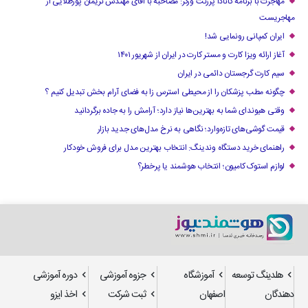
مهاجرت با برنامه کانادا پرزنت ورکر: مصاحبه با آقای مهندس نریمان پورطلایی از
مهاجریست
ایران کمپانی رونمایی شد!
آغاز ارائه ویزا کارت و مستر کارت در ایران از شهریور ۱۴۰۱
سیم کارت گرجستان دائمی در ایران
چگونه مطب پزشکان را از محیطی استرس زا به فضای آرام بخش تبدیل کنیم ؟
وقتی هیوندای شما به بهترین‌ها نیاز دارد؛ آرامش را به جاده برگردانید
قیمت گوشی‌های تازه‌وارد؛ نگاهی به نرخ مدل‌های جدید بازار
راهنمای خرید دستگاه وندینگ: انتخاب بهترین مدل برای فروش خودکار
لوازم استوک کامیون؛ انتخاب هوشمند یا پرخطر؟
هلدینگ توسعه
آموزشگاه
جزوه آموزشی
دوره آموزشی
دهندگان
اصفهان
ثبت شرکت
اخذ ایزو