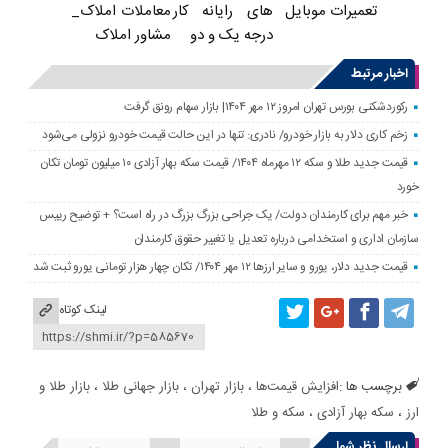
های رایانه کار
معاملات املاک_
تعمیرات موبایل
درجه یک و دو
مشاور املاک
اخبار مرتبط
رکوردشکنی بورس تهران امروز ۱۲ مهر ۱۴۰۴| بازار سهام رونق گرفت
زخم کاری دلار به بازار خودرو/ نادری: تنها در این حالت قیمت خودرو نزولی می‌شود
قیمت جدید طلا و سکه ۱۲ مهرماه ۱۴۰۴/ قیمت سکه بهار آزادی ۱۰ میلیون تومان تکان
خورد
خبر مهم برای کارمندان دولت/ یک جراحی بزرگ بزرگ در راه است؟ + توضیح رییس
سازمان اداری و استخدامی درباره تعدیل یا تغییر حقوق کارمندان
قیمت جدید دلار، یورو و سایر ارزها ۱۲ مهر ۱۴۰۴/ تکان چهار هزار تومانی یورو ثبت شد
لینک کوتاه
برچسب ها :
افزایش قیمت‌ها
،
بازار تهران
،
بازار جهانی طلا
،
بازار طلا و
ارز
،
سکه بهار آزادی
،
سکه و طلا
ارسال نظر شما