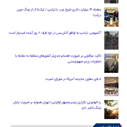
معامله ۱۴ میلیارد دلاری شیخ عرب با ترامپ / تیک‌تاک از چنگ چین
درآمد!
آکسیوس: ترامپ به توافق آتش‌بس در غزه ظرف ۲ روز آینده امیدوار است
تاکید عراقچی بر ضرورت اهتمام جدی‌تر کشورهای منطقه به مقابله با
تجاوزات رژیم صهیونیستی
ادعای معاون نماینده آمریکا در شورای امنیت
رد اتهام‌زنی تکراری رئیس‌جمهور اوکراین/ تهران همواره بر ضرورت پایان
جنگ تاکید دارد