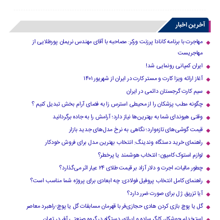
آخرین اخبار
مهاجرت با برنامه کانادا پرزنت ورکر: مصاحبه با آقای مهندس نریمان پورطلایی از
مهاجریست
ایران کمپانی رونمایی شد!
آغاز ارائه ویزا کارت و مستر کارت در ایران از شهریور ۱۴۰۱
سیم کارت گرجستان دائمی در ایران
چگونه مطب پزشکان را از محیطی استرس زا به فضای آرام بخش تبدیل کنیم ؟
وقتی هیوندای شما به بهترین‌ها نیاز دارد؛ آرامش را به جاده برگردانید
قیمت گوشی‌های تازه‌وارد؛ نگاهی به نرخ مدل‌های جدید بازار
راهنمای خرید دستگاه وندینگ: انتخاب بهترین مدل برای فروش خودکار
لوازم استوک کامیون؛ انتخاب هوشمند یا پرخطر؟
چطور مالیات، اجرت و دلار آزاد بر قیمت طلای ۲۴ عیار اثر می‌گذارد؟
راهنمای کامل انتخاب پروفیل فولادی: چه ابعادی برای پروژه شما مناسب است؟
آیا تزریق ژل برای صورت ضرر دارد​؟
گل یا پوچ بازی کردن هادی حجازی‌فر با قهرمان مسابقات گل یا پوچ-راهبرد معاصر
استخدام جوشکار، کارگر ساده و اپراتور دستگاه در گروه صنعتی آفر در تهران