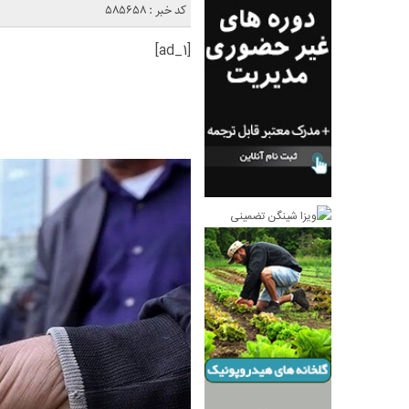
کد خبر : 585658
[ad_1]