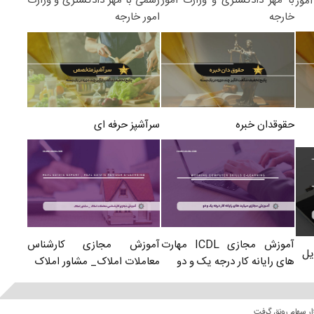
رسمی با مهر دادگستری و وزارت
با مهر دادگستری و وزارت امور
مور
امور خارجه
خارجه
سرآشپز حرفه ای
حقوقدان خبره
آموزش مجازی کارشناس
آموزش مجازی ICDL مهارت
یل
معاملات املاک_ مشاور املاک
های رایانه کار درجه یک و دو