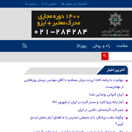
اعتبارات و مجوز ها
تماس با ما
درباره ما
سلامت
راه و روش
رپورتاژ
آخرین اخبار
مهاجرت با برنامه کانادا پرزنت ورکر: مصاحبه با آقای مهندس نریمان پورطلایی
از مهاجریست
ایران کمپانی رونمایی شد!
آغاز ارائه ویزا کارت و مستر کارت در ایران از شهریور ۱۴۰۱
سیم کارت گرجستان دائمی در ایران
چگونه مطب پزشکان را از محیطی استرس زا به فضای آرام بخش تبدیل
کنیم ؟