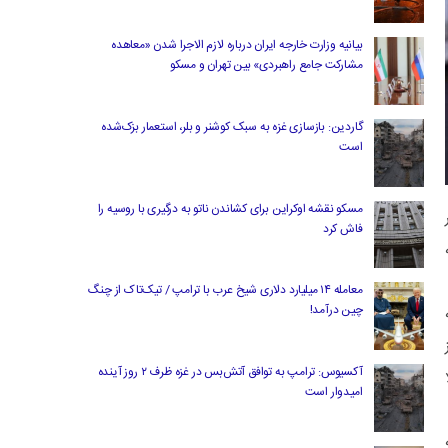
بیانیه وزارت خارجه ایران درباره لازم‌ الاجرا شدن «معاهده
مشارکت جامع راهبردی» بین تهران و مسکو
گاردین: بازسازی غزه به سبک کوشنر و بلر، استعمار بزک‌شده
است
مسکو نقشه اوکراین برای کشاندن ناتو به درگیری با روسیه را
انال ۱۰۸ هزار
فاش کرد
معامله ۱۴ میلیارد دلاری شیخ عرب با ترامپ / تیک‌تاک از چنگ
چین درآمد!
آکسیوس: ترامپ به توافق آتش‌بس در غزه ظرف ۲ روز آینده
بالا
امیدوار است
ه