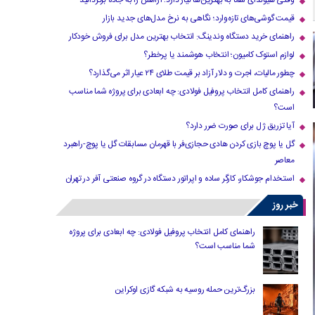
وقتی هیوندای شما به بهترین‌ها نیاز دارد؛ آرامش را به جاده برگردانید
قیمت گوشی‌های تازه‌وارد؛ نگاهی به نرخ مدل‌های جدید بازار
راهنمای خرید دستگاه وندینگ: انتخاب بهترین مدل برای فروش خودکار
لوازم استوک کامیون؛ انتخاب هوشمند یا پرخطر؟
چطور مالیات، اجرت و دلار آزاد بر قیمت طلای ۲۴ عیار اثر می‌گذارد؟
راهنمای کامل انتخاب پروفیل فولادی: چه ابعادی برای پروژه شما مناسب
است؟
آیا تزریق ژل برای صورت ضرر دارد​؟
گل یا پوچ بازی کردن هادی حجازی‌فر با قهرمان مسابقات گل یا پوچ-راهبرد
معاصر
استخدام جوشکار، کارگر ساده و اپراتور دستگاه در گروه صنعتی آفر در تهران
خبر روز
راهنمای کامل انتخاب پروفیل فولادی: چه ابعادی برای پروژه
شما مناسب است؟
بزرگ‌ترین حمله روسیه به شبکه گازی اوکراین