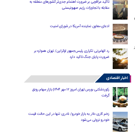
تاکید عراقچی بر ضرورت اهتمام جدی‌تر کشورهای منطقه به
مقابله با تجاوزات رژیم صهیونیستی
۲۹۰ تومان
ادعای معاون نماینده آمریکا در شورای امنیت
ر
رد اتهام‌زنی تکراری رئیس‌جمهور اوکراین/ تهران همواره بر
ضرورت پایان جنگ تاکید دارد
اخبار اقتصادی
رکوردشکنی بورس تهران امروز ۱۲ مهر ۱۴۰۴| بازار سهام رونق
بادله برابر با ۱۹ هزار و ۴۲۴ تومان است. حواله درهم نیز قیمتی برابر با ۱۹ هزار و ۲۹
گرفت
زخم کاری دلار به بازار خودرو/ نادری: تنها در این حالت قیمت
خودرو نزولی می‌شود
ت.