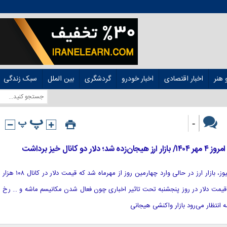
هنر
اخبار اقتصادی
اخبار خودرو
گردشگری
بین الملل
سبک زندگی
-
نال خیز برداشت
[ad_1] به گزارش خبرگزاری هوشمند نیوز، بازار ارز در حالی وارد چهارمین روز از مهرماه شد که قیمت دلار در کانال ۱۰۸ هزار
 قیمت دلار در روز پنجشنبه تحت تاثیر اخباری چون فعال شدن مکانیسم ماشه و … رخ
انتظار می‌رود بازار واکنشی هیجانی