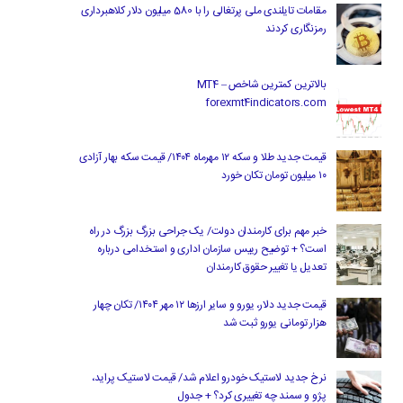
مقامات تایلندی ملی پرتغالی را با 580 میلیون دلار کلاهبرداری
رمزنگاری کردند
بالاترین کمترین شاخص MT4 –
forexmt4indicators.com
قیمت جدید طلا و سکه ۱۲ مهرماه ۱۴۰۴/ قیمت سکه بهار آزادی
۱۰ میلیون تومان تکان خورد
خبر مهم برای کارمندان دولت/ یک جراحی بزرگ بزرگ در راه
است؟ + توضیح رییس سازمان اداری و استخدامی درباره
تعدیل یا تغییر حقوق کارمندان
قیمت جدید دلار، یورو و سایر ارزها ۱۲ مهر ۱۴۰۴/ تکان چهار
هزار تومانی یورو ثبت شد
نرخ جدید لاستیک خودرو اعلام شد/ قیمت لاستیک پراید،
پژو و سمند چه تغییری کرد؟ + جدول