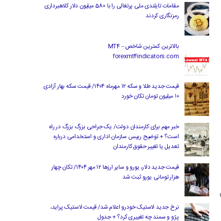
مقامات تایلندی ملی پرتغالی را با 580 میلیون دلار کلاهبرداری
رمزنگاری کردند
بالاترین کمترین شاخص MT4 –
forexmt4indicators.com
قیمت جدید طلا و سکه ۱۲ مهرماه ۱۴۰۴/ قیمت سکه بهار آزادی
۱۰ میلیون تومان تکان خورد
خبر مهم برای کارمندان دولت/ یک جراحی بزرگ بزرگ در راه
است؟ + توضیح رییس سازمان اداری و استخدامی درباره
تعدیل یا تغییر حقوق کارمندان
قیمت جدید دلار، یورو و سایر ارزها ۱۲ مهر ۱۴۰۴/ تکان چهار
هزار تومانی یورو ثبت شد
ن
نرخ جدید لاستیک خودرو اعلام شد/ قیمت لاستیک پراید،
پژو و سمند چه تغییری کرد؟ + جدول