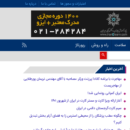
اعتبارات و مجوز ها
تماس با ما
درباره ما
سلامت
راه و روش
رپورتاژ
آخرین اخبار
مهاجرت با برنامه کانادا پرزنت ورکر: مصاحبه با آقای مهندس نریمان پورطلایی
از مهاجریست
ایران کمپانی رونمایی شد!
آغاز ارائه ویزا کارت و مستر کارت در ایران از شهریور ۱۴۰۱
سیم کارت گرجستان دائمی در ایران
چگونه مطب پزشکان را از محیطی استرس زا به فضای آرام بخش تبدیل
کنیم ؟