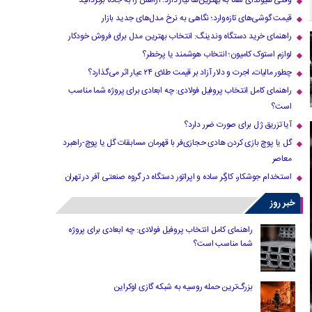
وقتی هیوندای شما به بهترین‌ها نیاز دارد؛ آرامش را به جاده برگردانید
قیمت گوشی‌های تازه‌وارد؛ نگاهی به نرخ مدل‌های جدید بازار
راهنمای خرید دستگاه وندینگ: انتخاب بهترین مدل برای فروش خودکار
لوازم استوک کامیون؛ انتخاب هوشمند یا پرخطر؟
چطور مالیات، اجرت و دلار آزاد بر قیمت طلای ۲۴ عیار اثر می‌گذارد؟
راهنمای کامل انتخاب پروفیل فولادی: چه ابعادی برای پروژه شما مناسب
است؟
آیا تزریق ژل برای صورت ضرر دارد​؟
گل یا پوچ بازی کردن هادی حجازی‌فر با قهرمان مسابقات گل یا پوچ-راهبرد
معاصر
استخدام جوشکار، کارگر ساده و اپراتور دستگاه در گروه صنعتی آفر در تهران
خبر روز
راهنمای کامل انتخاب پروفیل فولادی: چه ابعادی برای پروژه
شما مناسب است؟
بزرگ‌ترین حمله روسیه به شبکه گازی اوکراین