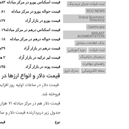
قیمت اسکناس یورو در مرکز مبادله
۸۳هزار و ۷۵۹ ت
ثبت شرکت جنرال تریدینگ
RCO NEWS
قیمت حواله یورو در مرکز مبادله
۸۱ هزار و ۳۲۰
Dubai Business
Directory
قیمت یورو در بازار آزاد
۱۲۷هزار و ۴۶۰توم
Certificate
قیمت اسکناس درهم در مرکز مبادله
۱۹ هزار و ۴۲۴تومان
BREAST
AUGMENTATION
قیمت حواله درهم در مرکز مبادله
۱۸ هزار و ۸۵۸تومان
بانک اطلاعات مشاغل
قیمت درهم در بازار آزاد
۲۹هزار و ۶۷۸ تومان
ثبت شرکت
دوره آموزشی
دیجیتال مارکتینگ
قیمت لیر ترکیه در بازار آزاد
۲ هزار و ۶۲۰ تومان
راهنمای مهاجرت
قیمت پوند در بازار آزاد
۱۴۵هزار و ۴۸۰ توم
مجله الکترونیکی
مدرک ایزو
قیمت دلار و انواع ارزها در س
فروخته شد.
قیمت دلار هم در مرکز مبادله ۷۱ هزار و 3۳۵ تومان اعلام شد.
جدول زیر دربردارنده قیمت دلار و سایر ارزها در ساعت ۱۲
نوع
قیم