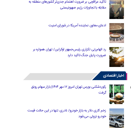
تاکید عراقچی بر ضرورت اهتمام جدی‌تر کشورهای منطقه به
مقابله با تجاوزات رژیم صهیونیستی
ادعای معاون نماینده آمریکا در شورای امنیت
رد اتهام‌زنی تکراری رئیس‌جمهور اوکراین/ تهران همواره بر
ضرورت پایان جنگ تاکید دارد
اخبار اقتصادی
 ۲۹۰ تومان
رکوردشکنی بورس تهران امروز ۱۲ مهر ۱۴۰۴| بازار سهام رونق
گرفت
زخم کاری دلار به بازار خودرو/ نادری: تنها در این حالت قیمت
خودرو نزولی می‌شود