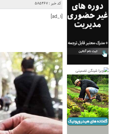
کد خبر : 585467
[ad_1]