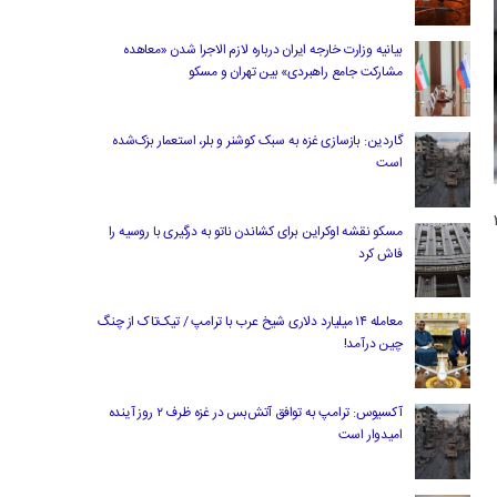
بیانیه وزارت خارجه ایران درباره لازم‌ الاجرا شدن «معاهده
مشارکت جامع راهبردی» بین تهران و مسکو
گاردین: بازسازی غزه به سبک کوشنر و بلر، استعمار بزک‌شده
است
ش یک هزار و ۲۸۵
مسکو نقشه اوکراین برای کشاندن ناتو به درگیری با روسیه را
فاش کرد
معامله ۱۴ میلیارد دلاری شیخ عرب با ترامپ / تیک‌تاک از چنگ
چین درآمد!
آکسیوس: ترامپ به توافق آتش‌بس در غزه ظرف ۲ روز آینده
امیدوار است