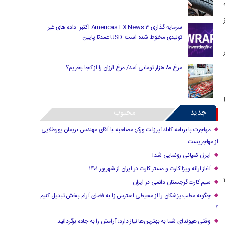
ه
سرمایه گذاری Americas FX News 3 اکتبر: داده های غیر
تولیدی مخلوط شده است. USD عمدتا پایین.
نال ۱۰۷ هزار
مرغ ۸۰ هزار تومانی آمد/ مرغ ارزان را از کجا بخریم؟
ا
جدید
محبوب
مهاجرت با برنامه کانادا پرزنت ورکر: مصاحبه با آقای مهندس نریمان پورطلایی
از مهاجریست
ایران کمپانی رونمایی شد!
آغاز ارائه ویزا کارت و مستر کارت در ایران از شهریور ۱۴۰۱
متی برابر با ۱۹ هزار و ۲۸
سیم کارت گرجستان دائمی در ایران
چگونه مطب پزشکان را از محیطی استرس زا به فضای آرام بخش تبدیل کنیم
؟
وقتی هیوندای شما به بهترین‌ها نیاز دارد؛ آرامش را به جاده برگردانید