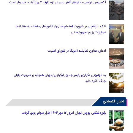
آکسیوس: ترامپ به توافق آتش‌بس در غزه ظرف ۲ روز آینده امیدوار است
تاکید عراقچی بر ضرورت اهتمام جدی‌تر کشورهای منطقه به مقابله با
تجاوزات رژیم صهیونیستی
ادعای معاون نماینده آمریکا در شورای امنیت
رد اتهام‌زنی تکراری رئیس‌جمهور اوکراین/ تهران همواره بر ضرورت پایان
جنگ تاکید دارد
اخبار اقتصادی
رکوردشکنی بورس تهران امروز ۱۲ مهر ۱۴۰۴| بازار سهام رونق گرفت