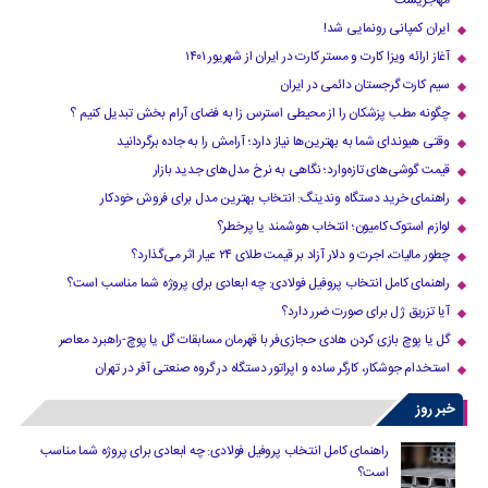
ایران کمپانی رونمایی شد!
آغاز ارائه ویزا کارت و مستر کارت در ایران از شهریور ۱۴۰۱
سیم کارت گرجستان دائمی در ایران
چگونه مطب پزشکان را از محیطی استرس زا به فضای آرام بخش تبدیل کنیم ؟
وقتی هیوندای شما به بهترین‌ها نیاز دارد؛ آرامش را به جاده برگردانید
قیمت گوشی‌های تازه‌وارد؛ نگاهی به نرخ مدل‌های جدید بازار
راهنمای خرید دستگاه وندینگ: انتخاب بهترین مدل برای فروش خودکار
لوازم استوک کامیون؛ انتخاب هوشمند یا پرخطر؟
چطور مالیات، اجرت و دلار آزاد بر قیمت طلای ۲۴ عیار اثر می‌گذارد؟
راهنمای کامل انتخاب پروفیل فولادی: چه ابعادی برای پروژه شما مناسب است؟
آیا تزریق ژل برای صورت ضرر دارد​؟
گل یا پوچ بازی کردن هادی حجازی‌فر با قهرمان مسابقات گل یا پوچ-راهبرد معاصر
استخدام جوشکار، کارگر ساده و اپراتور دستگاه در گروه صنعتی آفر در تهران
خبر روز
راهنمای کامل انتخاب پروفیل فولادی: چه ابعادی برای پروژه شما مناسب
است؟