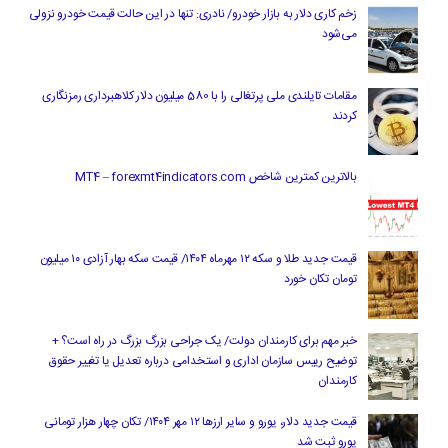
زخم کاری دلار به بازار خودرو/ نادری: تنها در این حالت قیمت خودرو نزولی
می‌شود
مقامات تایلندی ملی پرتغالی را با 580 میلیون دلار کلاهبرداری رمزنگاری
کردند
بالاترین کمترین شاخص MT4 – forexmt4indicators.com
قیمت جدید طلا و سکه ۱۲ مهرماه ۱۴۰۴/ قیمت سکه بهار آزادی ۱۰ میلیون
تومان تکان خورد
خبر مهم برای کارمندان دولت/ یک جراحی بزرگ بزرگ در راه است؟ +
توضیح رییس سازمان اداری و استخدامی درباره تعدیل یا تغییر حقوق
کارمندان
قیمت جدید دلار، یورو و سایر ارزها ۱۲ مهر ۱۴۰۴/ تکان چهار هزار تومانی
یورو ثبت شد