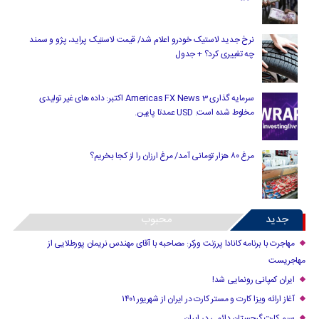
نرخ جدید لاستیک خودرو اعلام شد/ قیمت لاستیک پراید، پژو و سمند
چه تغییری کرد؟ + جدول
سرمایه گذاری Americas FX News 3 اکتبر: داده های غیر تولیدی
مخلوط شده است. USD عمدتا پایین.
مرغ ۸۰ هزار تومانی آمد/ مرغ ارزان را از کجا بخریم؟
جدید
محبوب
مهاجرت با برنامه کانادا پرزنت ورکر: مصاحبه با آقای مهندس نریمان پورطلایی از
مهاجریست
ایران کمپانی رونمایی شد!
آغاز ارائه ویزا کارت و مستر کارت در ایران از شهریور ۱۴۰۱
سیم کارت گرجستان دائمی در ایران