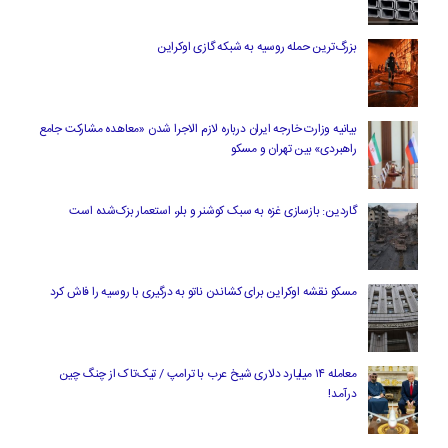
بزرگ‌ترین حمله روسیه به شبکه گازی اوکراین
بیانیه وزارت خارجه ایران درباره لازم‌ الاجرا شدن «معاهده مشارکت جامع
راهبردی» بین تهران و مسکو
گاردین: بازسازی غزه به سبک کوشنر و بلر، استعمار بزک‌شده است
مسکو نقشه اوکراین برای کشاندن ناتو به درگیری با روسیه را فاش کرد
معامله ۱۴ میلیارد دلاری شیخ عرب با ترامپ / تیک‌تاک از چنگ چین
درآمد!