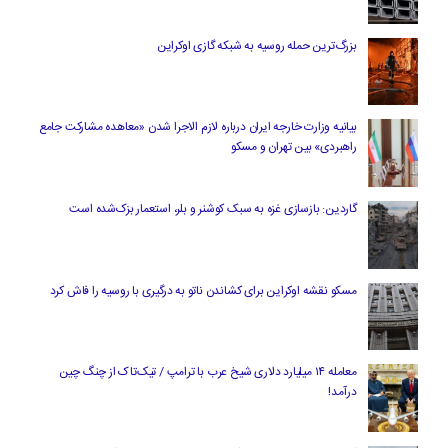
بزرگ‌ترین حمله روسیه به شبکه گازی اوکراین
بیانیه وزارت خارجه ایران درباره لازم‌ الاجرا شدن «معاهده مشارکت جامع
راهبردی» بین تهران و مسکو
گاردین: بازسازی غزه به سبک کوشنر و بلر، استعمار بزک‌شده است
مسکو نقشه اوکراین برای کشاندن ناتو به درگیری با روسیه را فاش کرد
معامله ۱۴ میلیارد دلاری شیخ عرب با ترامپ / تیک‌تاک از چنگ چین
درآمد!