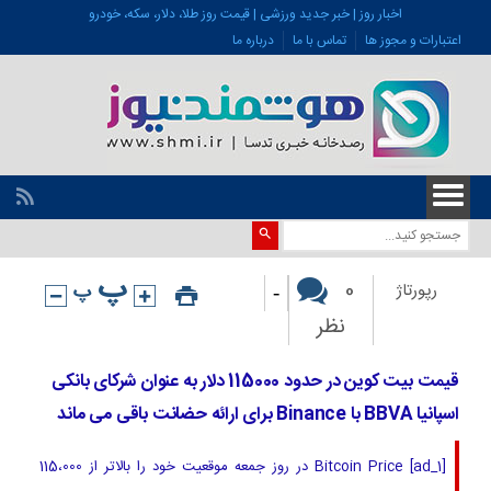
اخبار روز | خبر جدید ورزشی | قیمت روز طلا، دلار، سکه، خودرو
اعتبارات و مجوز ها
تماس با ما
درباره ما
-
0
رپورتاژ
نظر
قیمت بیت کوین در حدود 115000 دلار به عنوان شرکای بانکی
اسپانیا BBVA با Binance برای ارائه حضانت باقی می ماند
[ad_1] Bitcoin Price در روز جمعه موقعیت خود را بالاتر از 115،000