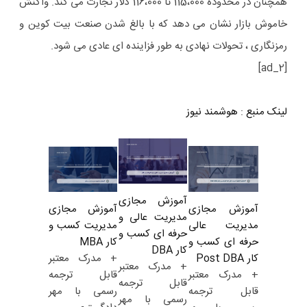
همچنان در محدوده 115،000 تا 116،000 دلار تجارت می کند. واکنش
خاموش بازار نشان می دهد که با بالغ شدن صنعت بیت کوین و
رمزنگاری ، تحولات نهادی به طور فزاینده ای عادی می شود.
[ad_2]
لینک منبع
:
هوشمند نیوز
آموزش مجازی
آموزش مجازی
آموزش مجازی
مدیریت عالی و
مدیریت کسب و
مدیریت عالی
حرفه ای کسب و
کار MBA
حرفه ای کسب و
کار DBA
+ مدرک معتبر
کار Post DBA
+ مدرک معتبر
قابل ترجمه
+ مدرک معتبر
قابل ترجمه
رسمی با مهر
قابل ترجمه
رسمی با مهر