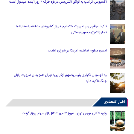
آکسیوس: ترامپ به توافق آتش‌بس در غزه ظرف ۲ روز آینده امیدوار است
تاکید عراقچی بر ضرورت اهتمام جدی‌تر کشورهای منطقه به مقابله با
تجاوزات رژیم صهیونیستی
ادعای معاون نماینده آمریکا در شورای امنیت
رد اتهام‌زنی تکراری رئیس‌جمهور اوکراین/ تهران همواره بر ضرورت پایان
جنگ تاکید دارد
اخبار اقتصادی
رکوردشکنی بورس تهران امروز ۱۲ مهر ۱۴۰۴| بازار سهام رونق گرفت