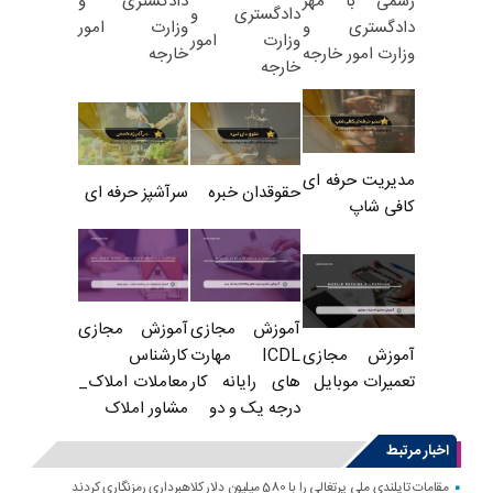
دادگستری و
رسمی با مهر
دادگستری و
وزارت امور
دادگستری و
وزارت امور
خارجه
وزارت امور خارجه
خارجه
مدیریت حرفه ای
حقوقدان خبره
سرآشپز حرفه ای
کافی شاپ
آموزش مجازی
آموزش مجازی
ICDL مهارت
کارشناس
آموزش مجازی
های رایانه کار
معاملات املاک_
تعمیرات موبایل
درجه یک و دو
مشاور املاک
اخبار مرتبط
مقامات تایلندی ملی پرتغالی را با 580 میلیون دلار کلاهبرداری رمزنگاری کردند