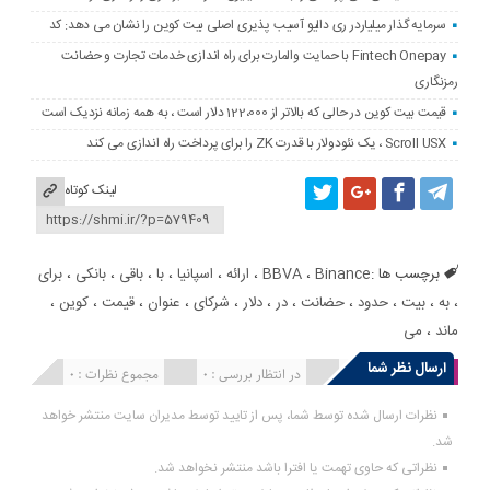
سرمایه گذار میلیاردر ری دالیو آسیب پذیری اصلی بیت کوین را نشان می دهد: کد
Fintech Onepay با حمایت والمارت برای راه اندازی خدمات تجارت و حضانت
رمزنگاری
قیمت بیت کوین در حالی که بالاتر از 122،000 دلار است ، به همه زمانه نزدیک است
Scroll USX ، یک نئودولار با قدرت ZK را برای پرداخت راه اندازی می کند
لینک کوتاه
برچسب ها :
Binance
،
BBVA
،
ارائه
،
اسپانیا
،
با
،
باقی
،
بانکی
،
برای
،
به
،
بیت
،
حدود
،
حضانت
،
در
،
دلار
،
شرکای
،
عنوان
،
قیمت
،
کوین
،
ماند
،
می
ارسال نظر شما
انتشار یافته : 0
در انتظار بررسی : 0
مجموع نظرات : 0
نظرات ارسال شده توسط شما، پس از تایید توسط مدیران سایت منتشر خواهد
شد.
نظراتی که حاوی تهمت یا افترا باشد منتشر نخواهد شد.