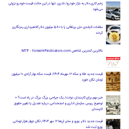
زخم کاری دلار به بازار خودرو/ نادری: تنها در این حالت قیمت خودرو نزولی
می‌شود
مقامات تایلندی ملی پرتغالی را با 580 میلیون دلار کلاهبرداری رمزنگاری
کردند
بالاترین کمترین شاخص MT4 – forexmt4indicators.com
قیمت جدید طلا و سکه ۱۲ مهرماه ۱۴۰۴/ قیمت سکه بهار آزادی ۱۰ میلیون
تومان تکان خورد
خبر مهم برای کارمندان دولت/ یک جراحی بزرگ بزرگ در راه است؟ +
توضیح رییس سازمان اداری و استخدامی درباره تعدیل یا تغییر حقوق
کارمندان
قیمت جدید دلار، یورو و سایر ارزها ۱۲ مهر ۱۴۰۴/ تکان چهار هزار تومانی
یورو ثبت شد