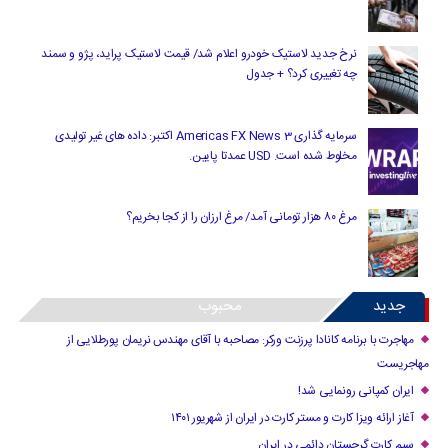
نرخ جدید لاستیک خودرو اعلام شد/ قیمت لاستیک پراید، پژو و سمند
چه تغییری کرد؟ + جدول
سرمایه گذاری Americas FX News 3 اکتبر: داده های غیر تولیدی
مخلوط شده است. USD عمدتا پایین.
مرغ ۸۰ هزار تومانی آمد/ مرغ ارزان را از کجا بخریم؟
جدید
محبوب
مهاجرت با برنامه کانادا پرزنت ورکر: مصاحبه با آقای مهندس نریمان پورطلایی از
مهاجریست
ایران کمپانی رونمایی شد!
آغاز ارائه ویزا کارت و مستر کارت در ایران از شهریور ۱۴۰۱
سیم کارت گرجستان دائمی در ایران