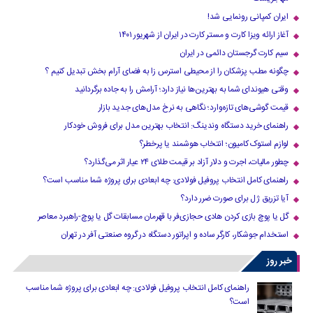
ایران کمپانی رونمایی شد!
آغاز ارائه ویزا کارت و مستر کارت در ایران از شهریور ۱۴۰۱
سیم کارت گرجستان دائمی در ایران
چگونه مطب پزشکان را از محیطی استرس زا به فضای آرام بخش تبدیل کنیم ؟
وقتی هیوندای شما به بهترین‌ها نیاز دارد؛ آرامش را به جاده برگردانید
قیمت گوشی‌های تازه‌وارد؛ نگاهی به نرخ مدل‌های جدید بازار
راهنمای خرید دستگاه وندینگ: انتخاب بهترین مدل برای فروش خودکار
لوازم استوک کامیون؛ انتخاب هوشمند یا پرخطر؟
چطور مالیات، اجرت و دلار آزاد بر قیمت طلای ۲۴ عیار اثر می‌گذارد؟
راهنمای کامل انتخاب پروفیل فولادی: چه ابعادی برای پروژه شما مناسب است؟
آیا تزریق ژل برای صورت ضرر دارد​؟
گل یا پوچ بازی کردن هادی حجازی‌فر با قهرمان مسابقات گل یا پوچ-راهبرد معاصر
استخدام جوشکار، کارگر ساده و اپراتور دستگاه در گروه صنعتی آفر در تهران
خبر روز
راهنمای کامل انتخاب پروفیل فولادی: چه ابعادی برای پروژه شما مناسب
است؟