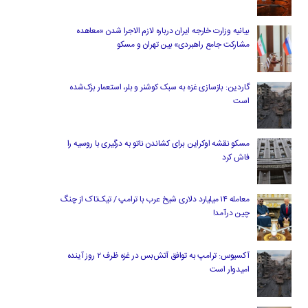
بیانیه وزارت خارجه ایران درباره لازم‌ الاجرا شدن «معاهده
مشارکت جامع راهبردی» بین تهران و مسکو
گاردین: بازسازی غزه به سبک کوشنر و بلر، استعمار بزک‌شده
است
مسکو نقشه اوکراین برای کشاندن ناتو به درگیری با روسیه را
فاش کرد
معامله ۱۴ میلیارد دلاری شیخ عرب با ترامپ / تیک‌تاک از چنگ
چین درآمد!
آکسیوس: ترامپ به توافق آتش‌بس در غزه ظرف ۲ روز آینده
امیدوار است