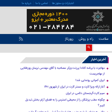
اعتبارات و مجوز ها
تماس با ما
درباره ما
سلامت
راه و روش
رپورتاژ
آخرین اخبار
مهاجرت با برنامه کانادا پرزنت ورکر: مصاحبه با آقای مهندس نریمان پورطلایی
از مهاجریست
ایران کمپانی رونمایی شد!
آغاز ارائه ویزا کارت و مستر کارت در ایران از شهریور ۱۴۰۱
سیم کارت گرجستان دائمی در ایران
چگونه مطب پزشکان را از محیطی استرس زا به فضای آرام بخش تبدیل
کنیم ؟