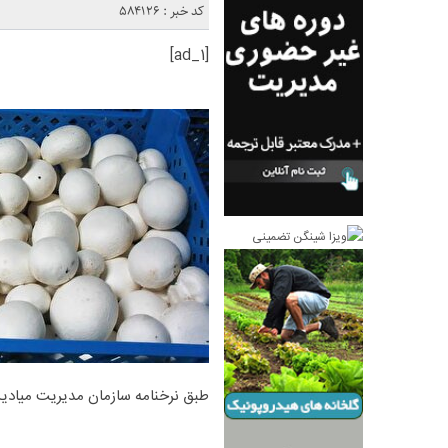
کد خبر : 584126
[ad_1]
طبق نرخنامه سازمان مدیریت میادین 