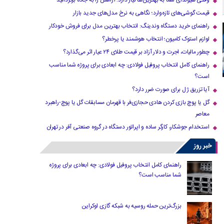
وقتی هیوندای شما به بهترین‌ها نیاز دارد؛ آرامش را به جاده برگردانید
قیمت گوشی‌های تازه‌وارد؛ نگاهی به نرخ مدل‌های جدید بازار
راهنمای خرید دستگاه وندینگ: انتخاب بهترین مدل برای فروش خودکار
لوازم استوک کامیون؛ انتخاب هوشمند یا پرخطر؟
چطور مالیات، اجرت و دلار آزاد بر قیمت طلای ۲۴ عیار اثر می‌گذارد؟
راهنمای کامل انتخاب پروفیل فولادی: چه ابعادی برای پروژه شما مناسب
است؟
آیا تزریق ژل برای صورت ضرر دارد​؟
گل یا پوچ بازی کردن هادی حجازی‌فر با قهرمان مسابقات گل یا پوچ-راهبرد
معاصر
استخدام جوشکار، کارگر ساده و اپراتور دستگاه در گروه صنعتی آفر در تهران
خبر روز
راهنمای کامل انتخاب پروفیل فولادی: چه ابعادی برای پروژه
شما مناسب است؟
بزرگ‌ترین حمله روسیه به شبکه گازی اوکراین