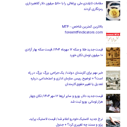
مقامات تایلندی ملی پرتغالی را با 580 میلیون دلار کلاهبرداری
رمزنگاری کردند
بالاترین کمترین شاخص MT4 –
forexmt4indicators.com
قیمت جدید طلا و سکه ۱۲ مهرماه ۱۴۰۴/ قیمت سکه بهار آزادی
۱۰ میلیون تومان تکان خورد
خبر مهم برای کارمندان دولت/ یک جراحی بزرگ بزرگ در راه
است؟ + توضیح رییس سازمان اداری و استخدامی درباره
تعدیل یا تغییر حقوق کارمندان
قیمت جدید دلار، یورو و سایر ارزها ۱۲ مهر ۱۴۰۴/ تکان چهار
هزار تومانی یورو ثبت شد
نرخ جدید لاستیک خودرو اعلام شد/ قیمت لاستیک پراید،
پژو و سمند چه تغییری کرد؟ + جدول