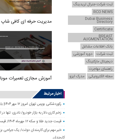
ثبت شرکت جنرال تریدینگ
RCO NEWS
Dubai Business
مدیریت حرفه ای کافی شاپ
Directory
Certificate
BREAST
AUGMENTATION
بانک اطلاعات مشاغل
ثبت شرکت
دوره آموزشی
دیجیتال مارکتینگ
راهنمای مهاجرت
مجله الکترونیکی
مدرک ایزو
آموزش مجازی تعمیرات موبا
اخبار مرتبط
رکوردشکنی بورس تهران امروز ۱۲ مهر ۱۴۰۴| بازار سهام رونق گرفت
زخم کاری دلار به بازار خودرو/ نادری: تنها 
قیمت جدید طلا و سکه ۱۲ مهرماه ۱۴۰۴/ قیمت سکه بهار آزادی ۱۰ میلیون تومان تکان خورد
خبر مهم برای کارمندان دولت/ یک جراحی بزر
کارمندان