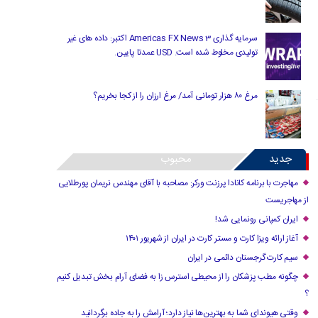
سرمایه گذاری Americas FX News 3 اکتبر: داده های غیر
تولیدی مخلوط شده است. USD عمدتا پایین.
مرغ ۸۰ هزار تومانی آمد/ مرغ ارزان را از کجا بخریم؟
جدید
محبوب
مهاجرت با برنامه کانادا پرزنت ورکر: مصاحبه با آقای مهندس نریمان پورطلایی
از مهاجریست
ایران کمپانی رونمایی شد!
آغاز ارائه ویزا کارت و مستر کارت در ایران از شهریور ۱۴۰۱
سیم کارت گرجستان دائمی در ایران
چگونه مطب پزشکان را از محیطی استرس زا به فضای آرام بخش تبدیل کنیم
؟
وقتی هیوندای شما به بهترین‌ها نیاز دارد؛ آرامش را به جاده برگردانید