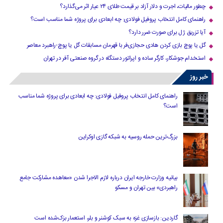
چطور مالیات، اجرت و دلار آزاد بر قیمت طلای ۲۴ عیار اثر می‌گذارد؟
راهنمای کامل انتخاب پروفیل فولادی: چه ابعادی برای پروژه شما مناسب است؟
آیا تزریق ژل برای صورت ضرر دارد​؟
گل یا پوچ بازی کردن هادی حجازی‌فر با قهرمان مسابقات گل یا پوچ-راهبرد معاصر
استخدام جوشکار، کارگر ساده و اپراتور دستگاه در گروه صنعتی آفر در تهران
خبر روز
راهنمای کامل انتخاب پروفیل فولادی: چه ابعادی برای پروژه شما مناسب
است؟
بزرگ‌ترین حمله روسیه به شبکه گازی اوکراین
بیانیه وزارت خارجه ایران درباره لازم‌ الاجرا شدن «معاهده مشارکت جامع
راهبردی» بین تهران و مسکو
گاردین: بازسازی غزه به سبک کوشنر و بلر، استعمار بزک‌شده است