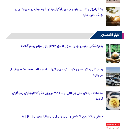
رد اتهام‌زنی تکراری رئیس‌جمهور اوکراین/ تهران همواره بر ضرورت پایان
جنگ تاکید دارد
اخبار اقتصادی
رکوردشکنی بورس تهران امروز ۱۲ مهر ۱۴۰۴| بازار سهام رونق گرفت
زخم کاری دلار به بازار خودرو/ نادری: تنها در این حالت قیمت خودرو نزولی
می‌شود
مقامات تایلندی ملی پرتغالی را با 580 میلیون دلار کلاهبرداری رمزنگاری
کردند
بالاترین کمترین شاخص MT4 – forexmt4indicators.com