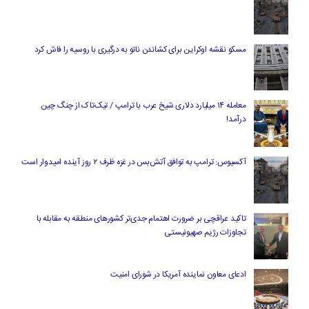
مسکو نقشه اوکراین برای کشاندن ناتو به درگیری با روسیه را فاش کرد
معامله ۱۴ میلیارد دلاری شیخ عرب با ترامپ / تیک‌تاک از چنگ چین
درآمد!
آکسیوس: ترامپ به توافق آتش‌بس در غزه ظرف ۲ روز آینده امیدوار است
تاکید عراقچی بر ضرورت اهتمام جدی‌تر کشورهای منطقه به مقابله با
تجاوزات رژیم صهیونیستی
ادعای معاون نماینده آمریکا در شورای امنیت