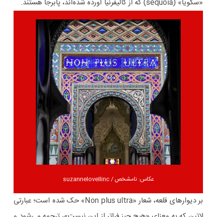
«سکویا» (sequoia) که از کالیفرنیا آورده شده‌اند، پابرجا هستند.
عکاس: نامشخص / suzannelovellinc
بر دیوارهای قلعه، شعار «Non plus ultra» حک شده است؛ عبارتی
لاتین که به معنای «هیچ چیز فراتر از این نیست»، ترجمه می‌شود و