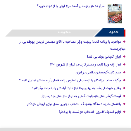
مرغ ۸۰ هزار تومانی آمد/ مرغ ارزان را از کجا بخریم؟
جدید
محبوب
مهاجرت با برنامه کانادا پرزنت ورکر: مصاحبه با آقای مهندس نریمان پورطلایی از
مهاجریست
ایران کمپانی رونمایی شد!
آغاز ارائه ویزا کارت و مستر کارت در ایران از شهریور ۱۴۰۱
سیم کارت گرجستان دائمی در ایران
چگونه مطب پزشکان را از محیطی استرس زا به فضای آرام بخش تبدیل کنیم ؟
وقتی هیوندای شما به بهترین‌ها نیاز دارد؛ آرامش را به جاده برگردانید
قیمت گوشی‌های تازه‌وارد؛ نگاهی به نرخ مدل‌های جدید بازار
راهنمای خرید دستگاه وندینگ: انتخاب بهترین مدل برای فروش خودکار
لوازم استوک کامیون؛ انتخاب هوشمند یا پرخطر؟