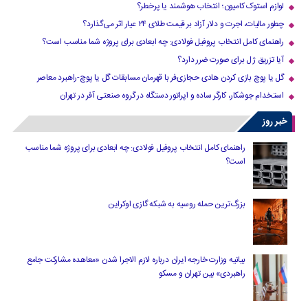
لوازم استوک کامیون؛ انتخاب هوشمند یا پرخطر؟
چطور مالیات، اجرت و دلار آزاد بر قیمت طلای ۲۴ عیار اثر می‌گذارد؟
راهنمای کامل انتخاب پروفیل فولادی: چه ابعادی برای پروژه شما مناسب است؟
آیا تزریق ژل برای صورت ضرر دارد​؟
گل یا پوچ بازی کردن هادی حجازی‌فر با قهرمان مسابقات گل یا پوچ-راهبرد معاصر
استخدام جوشکار، کارگر ساده و اپراتور دستگاه در گروه صنعتی آفر در تهران
خبر روز
راهنمای کامل انتخاب پروفیل فولادی: چه ابعادی برای پروژه شما مناسب
است؟
بزرگ‌ترین حمله روسیه به شبکه گازی اوکراین
بیانیه وزارت خارجه ایران درباره لازم‌ الاجرا شدن «معاهده مشارکت جامع
راهبردی» بین تهران و مسکو