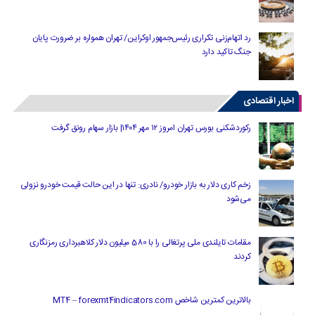
رد اتهام‌زنی تکراری رئیس‌جمهور اوکراین/ تهران همواره بر ضرورت پایان
جنگ تاکید دارد
اخبار اقتصادی
رکوردشکنی بورس تهران امروز ۱۲ مهر ۱۴۰۴| بازار سهام رونق گرفت
زخم کاری دلار به بازار خودرو/ نادری: تنها در این حالت قیمت خودرو نزولی
می‌شود
مقامات تایلندی ملی پرتغالی را با 580 میلیون دلار کلاهبرداری رمزنگاری
کردند
بالاترین کمترین شاخص MT4 – forexmt4indicators.com